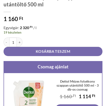
utántöltő 500 ml
1 160
Ft
Ft
Egységár:
2 320
/ l
19 készleten
Dettol Mézes folyékony szappan utántöltő 500 ml mennyiség
KOSÁRBA TESZEM
Csomag ajánlat
Dettol Mézes folyékony
szappan utántöltő 500 ml - 3
db-os csomag
Original
Curr
1 160
Ft
1 114
Ft
price
price
was:
is: