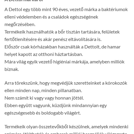
A Dettol egy több mint 90 éves, vezető márka a baktériumok
elleni védelemben és a családok egészségének
megőrzésében.
Termékeik használhatók a bőr tisztán tartására, felületek
fertőtlenítésére és akár penész eltávolítására is.
Először csak kórházakban használták a Dettolt, de hamar
helyet kapott az otthoni háztartásban.
Mára világ egyik vezető higiéniai márkája, amelyben milliók
bíznak.
Arra törekszünk, hogy megvédjük szeretteinket a kórokozók
ellen minden nap, minden pillanatban.
Nem számít ki vagy vagy honnan jöttél.
Ebben együtt vagyunk, küzdjünk mindannyian egy
egészségesebb és boldogabb világért.
Termékeik olyan összetevőkből készülnek, amelyek mindenki
számára átláthatók és emberek milliói használják világszerte.