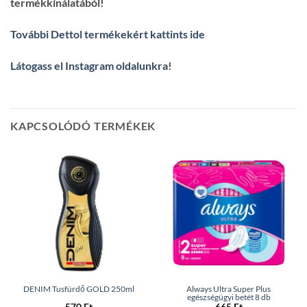
termékkínálatából!
További Dettol termékekért kattints ide
Látogass el Instagram oldalunkra
!
KAPCSOLÓDÓ TERMÉKEK
DENIM Tusfürdő GOLD 250ml
Always Ultra Super Plus
egészségügyi betét 8 db
570
Ft
665
Ft