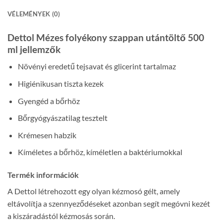
VÉLEMÉNYEK (0)
Dettol Mézes folyékony szappan utántöltő 500
ml jellemzők
Növényi eredetű tejsavat és glicerint tartalmaz
Higiénikusan tiszta kezek
Gyengéd a bőrhöz
Bőrgyógyászatilag tesztelt
Krémesen habzik
Kíméletes a bőrhöz, kíméletlen a baktériumokkal
Termék információk
A Dettol létrehozott egy olyan kézmosó gélt, amely
eltávolítja a szennyeződéseket azonban segít megóvni kezét
a kiszáradástól kézmosás során.