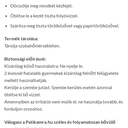
Dörzsölje meg mindkét kézfejét.
Öblítse le a kezét tiszta folyóvízzel.
Szárítsa meg tiszta törölközővel vagy papírtörölközővel.
Termék tárolása:
Tárolja szobahőmérsékleten.
Biztonsági előírások:
Kizárólag külső használatra. Ne nyelje le.
2 évesnél fiatalabb gyermekek kizárólag felnőtt felügyelete
mellett használhatják.
Kerülje a szembe jutást. Szembe kerülés esetén azonnal
öblítse ki bő vízzel.
Amennyiben az irritáció nem múlik el, ne használja tovább, és
forduljon orvoshoz.
Válogass a Patikamra.hu széles és folyamatosan bővülő