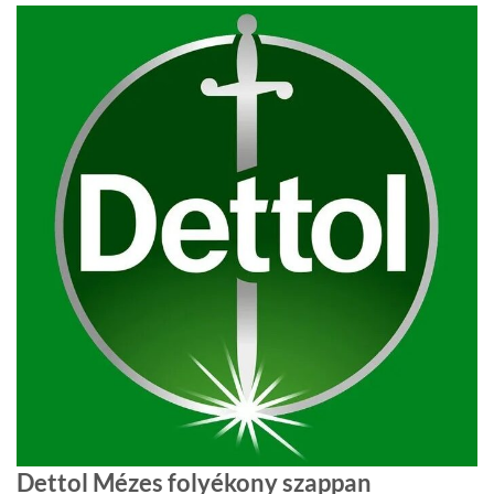
Dettol Mézes folyékony szappan