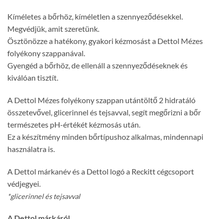
Kíméletes a bőrhöz, kíméletlen a szennyeződésekkel.
Megvédjük, amit szeretünk.
Ösztönözze a hatékony, gyakori kézmosást a Dettol Mézes
folyékony szappanával.
Gyengéd a bőrhöz, de ellenáll a szennyeződéseknek és
kiválóan tisztít.
A Dettol Mézes folyékony szappan utántöltő 2 hidratáló
összetevővel, glicerinnel és tejsavval, segít megőrizni a bőr
természetes pH-értékét kézmosás után.
Ez a készítmény minden bőrtípushoz alkalmas, mindennapi
használatra is.
A Dettol márkanév és a Dettol logó a Reckitt cégcsoport
védjegyei.
*glicerinnel és tejsavval
A Dettol márkáról