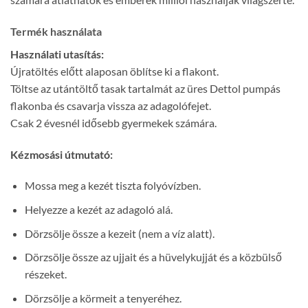
Termék használata
Használati utasítás:
Újratöltés előtt alaposan öblítse ki a flakont.
Töltse az utántöltő tasak tartalmát az üres Dettol pumpás
flakonba és csavarja vissza az adagolófejet.
Csak 2 évesnél idősebb gyermekek számára.
Kézmosási útmutató:
Mossa meg a kezét tiszta folyóvízben.
Helyezze a kezét az adagoló alá.
Dörzsölje össze a kezeit (nem a víz alatt).
Dörzsölje össze az ujjait és a hüvelykujját és a közbülső
részeket.
Dörzsölje a körmeit a tenyeréhez.