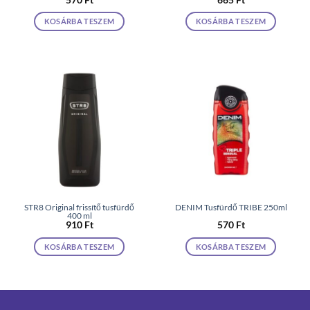
KOSÁRBA TESZEM
KOSÁRBA TESZEM
STR8 Original frissítő tusfürdő
DENIM Tusfürdő TRIBE 250ml
400 ml
910
Ft
570
Ft
KOSÁRBA TESZEM
KOSÁRBA TESZEM