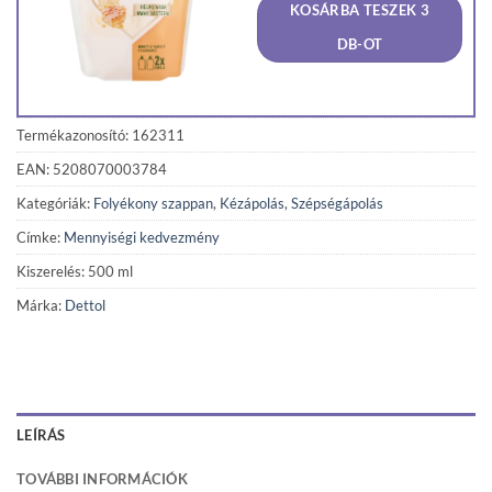
KOSÁRBA TESZEK 3
1
1
160 Ft.
114 F
DB-OT
Termékazonosító: 162311
EAN: 5208070003784
Kategóriák:
Folyékony szappan
,
Kézápolás
,
Szépségápolás
Címke:
Mennyiségi kedvezmény
Kiszerelés: 500 ml
Márka:
Dettol
LEÍRÁS
TOVÁBBI INFORMÁCIÓK