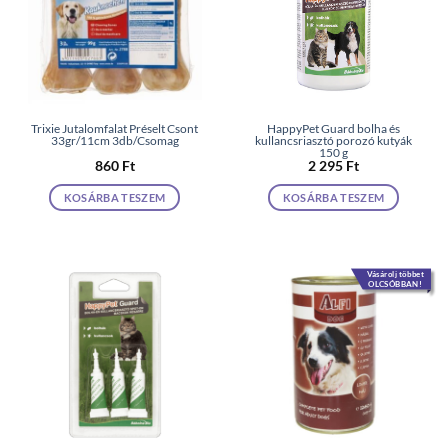
Trixie Jutalomfalat Préselt Csont
HappyPet Guard bolha és
33gr/11cm 3db/Csomag
kullancsriasztó porozó kutyák
150 g
860
Ft
2 295
Ft
KOSÁRBA TESZEM
KOSÁRBA TESZEM
Vásárolj többet
OLCSÓBBAN!