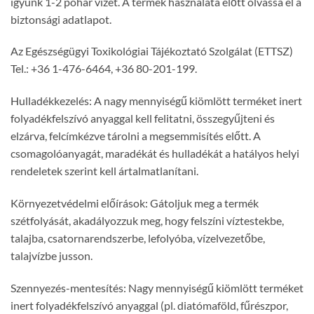
igyunk 1-2 pohár vizet. A termék használata előtt olvassa el a
biztonsági adatlapot.
Az Egészségügyi Toxikológiai Tájékoztató Szolgálat (ETTSZ)
Tel.: +36 1-476-6464, +36 80-201-199.
Hulladékkezelés: A nagy mennyiségű kiömlött terméket inert
folyadékfelszívó anyaggal kell felitatni, összegyűjteni és
elzárva, felcímkézve tárolni a megsemmisítés előtt. A
csomagolóanyagát, maradékát és hulladékát a hatályos helyi
rendeletek szerint kell ártalmatlanítani.
Környezetvédelmi előírások: Gátoljuk meg a termék
szétfolyását, akadályozzuk meg, hogy felszíni víztestekbe,
talajba, csatornarendszerbe, lefolyóba, vízelvezetőbe,
talajvízbe jusson.
Szennyezés-mentesítés: Nagy mennyiségű kiömlött terméket
inert folyadékfelszívó anyaggal (pl. diatómaföld, fűrészpor,