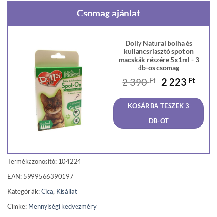
Csomag ajánlat
Dolly Natural bolha és
kullancsriasztó spot on
macskák részére 5x1ml - 3
db-os csomag
Original
Curr
2 390
Ft
2 223
Ft
price
price
was:
is:
KOSÁRBA TESZEK 3
2
2
390 Ft.
223 F
DB-OT
Termékazonosító: 104224
EAN: 5999566390197
Kategóriák:
Cica
,
Kisállat
Címke:
Mennyiségi kedvezmény