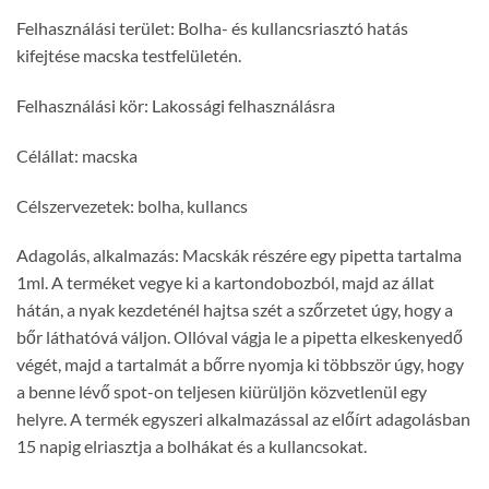
Felhasználási terület: Bolha- és kullancsriasztó hatás
kifejtése macska testfelületén.
Felhasználási kör: Lakossági felhasználásra
Célállat: macska
Célszervezetek: bolha, kullancs
Adagolás, alkalmazás: Macskák részére egy pipetta tartalma
1ml. A terméket vegye ki a kartondobozból, majd az állat
hátán, a nyak kezdeténél hajtsa szét a szőrzetet úgy, hogy a
bőr láthatóvá váljon. Ollóval vágja le a pipetta elkeskenyedő
végét, majd a tartalmát a bőrre nyomja ki többször úgy, hogy
a benne lévő spot-on teljesen kiürüljön közvetlenül egy
helyre. A termék egyszeri alkalmazással az előírt adagolásban
15 napig elriasztja a bolhákat és a kullancsokat.