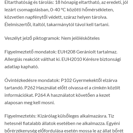
Eltarthatóság és tárolás: 18 hónapig eltartható, az eredeti, jól
lezárt csomagolásban, 0-40 °C közötti hőmérsékleten,
közvetlen napfénytől védett, száraz helyen tárolva.
Élelmiszertől, italtól, takarmánytól távol kell tartani.
Veszélyt jelző piktogramok: Nem jelölésköteles
Figyelmeztető mondatok: EUH208 Gerániolt tartalmaz.
Allergiás reakciót válthat ki. EUH2010 Kérésre biztonsági
adatlap kapható.
Óvintézkedésre mondatok: P102 Gyermekektől elzárva
tartandó. P262 Használat előtt olvassa el a címkén közölt
információkat. P264 A használatot követően a kezet
alaposan meg kell mosni.
Figyelmeztetés: Kizárólag külsőleges alkalmazásra. Tíz
hetesnél fiatalabb állatok esetében ne alkalmazza. Egyéni
bőrérzékenység előfordulása esetén mossa le az állat bőrét