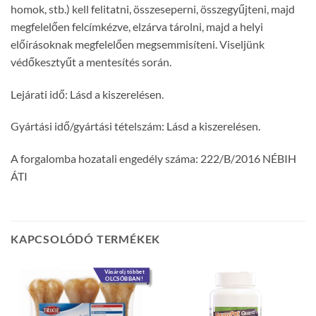
homok, stb.) kell felitatni, összeseperni, összegyűjteni, majd
megfelelően felcímkézve, elzárva tárolni, majd a helyi
előírásoknak megfelelően megsemmisíteni. Viseljünk
védőkesztyűt a mentesítés során.
Lejárati idő: Lásd a kiszerelésen.
Gyártási idő/gyártási tételszám: Lásd a kiszerelésen.
A forgalomba hozatali engedély száma: 222/B/2016 NÉBIH
ÁTI
KAPCSOLÓDÓ TERMÉKEK
Vásárolj többet
OLCSÓBBAN!