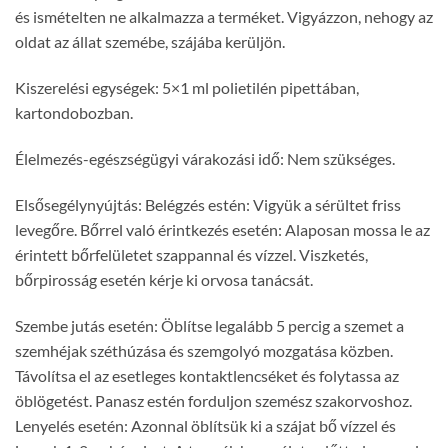
és ismételten ne alkalmazza a terméket. Vigyázzon, nehogy az
oldat az állat szemébe, szájába kerüljön.
Kiszerelési egységek: 5×1 ml polietilén pipettában,
kartondobozban.
Élelmezés-egészségügyi várakozási idő: Nem szükséges.
Elsősegélynyújtás: Belégzés estén: Vigyük a sérültet friss
levegőre. Bőrrel való érintkezés esetén: Alaposan mossa le az
érintett bőrfelületet szappannal és vízzel. Viszketés,
bőrpirosság esetén kérje ki orvosa tanácsát.
Szembe jutás esetén: Öblítse legalább 5 percig a szemet a
szemhéjak széthúzása és szemgolyó mozgatása közben.
Távolítsa el az esetleges kontaktlencséket és folytassa az
öblögetést. Panasz estén forduljon szemész szakorvoshoz.
Lenyelés esetén: Azonnal öblítsük ki a szájat bő vízzel és