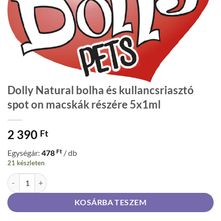
Dolly Natural bolha és kullancsriasztó
spot on macskák részére 5x1ml
2 390
Ft
Ft
Egységár:
478
/ db
21 készleten
Dolly Natural bolha és kullancsriasztó spot on macskák részére 5x1m
KOSÁRBA TESZEM