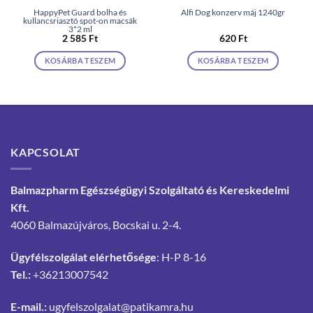
HappyPet Guard bolha és
Alfi Dog konzerv máj 1240gr
kullancsriasztó spot-on macsák
3*2 ml
2 585
Ft
620
Ft
KOSÁRBA TESZEM
KOSÁRBA TESZEM
KAPCSOLAT
Balmazpharm Egészségügyi Szolgáltató és Kereskedelmi
Kft.
4060 Balmazújváros, Bocskai u. 2-4.
Ügyfélszolgálat elérhetősége
: H-P 8-16
Tel.:
+36213007542
E-mail.:
ugyfelszolgalat@patikamra.hu