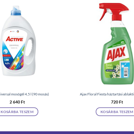
iversal mosógél 4,5 l (90 mosás)
Ajax Floral Fiesta háztartási ablakt
2 640
Ft
720
Ft
KOSÁRBA TESZEM
KOSÁRBA TESZEM