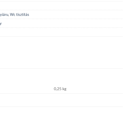
yiáru
,
Wc tisztítás
y
0,25 kg