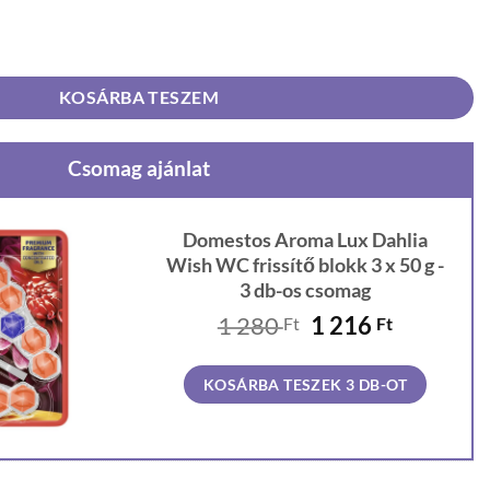
Wish WC frissítő blokk 3 x 50 g mennyiség
KOSÁRBA TESZEM
Csomag ajánlat
Domestos Aroma Lux Dahlia
Wish WC frissítő blokk 3 x 50 g -
3 db-os csomag
Original
Current
1 280
1 216
Ft
Ft
price
price
was:
is:
KOSÁRBA TESZEK 3 DB-OT
1
1
280 Ft.
216 Ft.