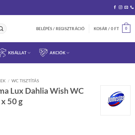
0
BELÉPÉS / REGISZTRÁCIÓ
KOSÁR /
0
FT
KISÁLLAT
AKCIÓK
REK
/
WC TISZTÍTÁS
ma Lux Dahlia Wish WC
 x 50 g