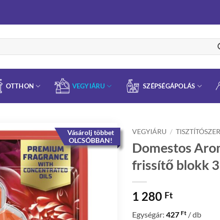
OTTHON
VEGYIÁRU
SZÉPSÉGÁPOLÁS
VEGYIÁRU
/
TISZTÍTÓSZE
Vásárolj többet
OLCSÓBBAN!
Domestos Aro
frissítő blokk 3
1 280
Ft
Ft
Egységár:
427
/ db