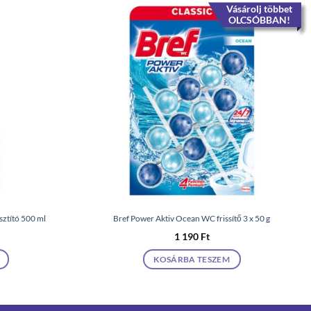
Vásárolj többet
OLCSÓBBAN!
isztító 500 ml
Bref Power Aktiv Ocean WC frissítő 3 x 50 g
1 190
Ft
KOSÁRBA TESZEM