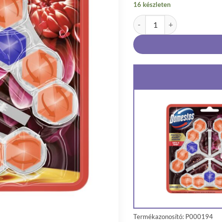
16 készleten
Domestos Aroma Lux Dahlia 
Termékazonosító: P000194