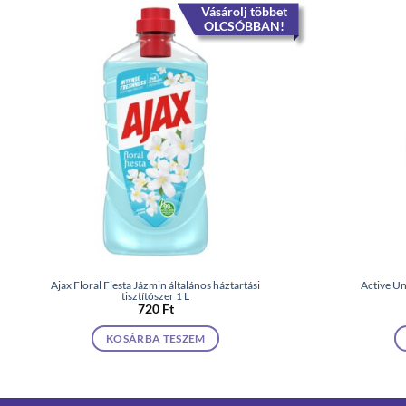
Vásárolj többet
OLCSÓBBAN!
Ajax Floral Fiesta Jázmin általános háztartási
Active Un
tisztítószer 1 L
720
Ft
KOSÁRBA TESZEM