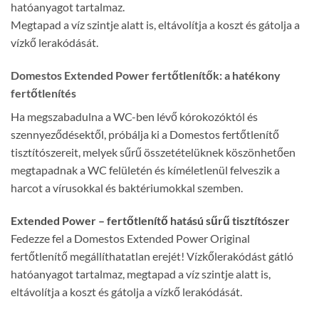
hatóanyagot tartalmaz.
Megtapad a víz szintje alatt is, eltávolítja a koszt és gátolja a
vízkő lerakódását.
Domestos Extended Power fertőtlenítők: a hatékony
fertőtlenítés
Ha megszabadulna a WC-ben lévő kórokozóktól és
szennyeződésektől, próbálja ki a Domestos fertőtlenítő
tisztítószereit, melyek sűrű összetételüknek köszönhetően
megtapadnak a WC felületén és kíméletlenül felveszik a
harcot a vírusokkal és baktériumokkal szemben.
Extended Power – fertőtlenítő hatású sűrű tisztítószer
Fedezze fel a Domestos Extended Power Original
fertőtlenítő megállíthatatlan erejét! Vízkőlerakódást gátló
hatóanyagot tartalmaz, megtapad a víz szintje alatt is,
eltávolítja a koszt és gátolja a vízkő lerakódását.