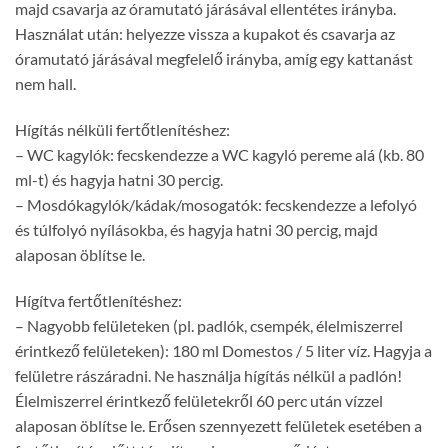
majd csavarja az óramutató járásával ellentétes irányba.
Használat után: helyezze vissza a kupakot és csavarja az
óramutató járásával megfelelő irányba, amíg egy kattanást
nem hall.
Hígítás nélküli fertőtlenítéshez:
– WC kagylók: fecskendezze a WC kagyló pereme alá (kb. 80
ml-t) és hagyja hatni 30 percig.
– Mosdókagylók/kádak/mosogatók: fecskendezze a lefolyó
és túlfolyó nyílásokba, és hagyja hatni 30 percig, majd
alaposan öblítse le.
Hígítva fertőtlenítéshez:
– Nagyobb felületeken (pl. padlók, csempék, élelmiszerrel
érintkező felületeken): 180 ml Domestos / 5 liter víz. Hagyja a
felületre rászáradni. Ne használja hígítás nélkül a padlón!
Élelmiszerrel érintkező felületekről 60 perc után vízzel
alaposan öblítse le. Erősen szennyezett felületek esetében a