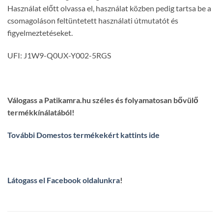
Használat előtt olvassa el, használat közben pedig tartsa be a
csomagoláson feltüntetett használati útmutatót és
figyelmeztetéseket.
UFI: J1W9-Q0UX-Y002-5RGS
Válogass a Patikamra.hu széles és folyamatosan bővülő
termékkínálatából!
További Domestos termékekért kattints ide
Látogass el Facebook oldalunkra
!