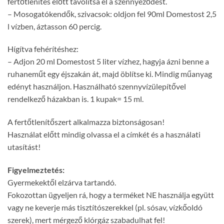
fertőtlenítés előtt távolítsa el a szennyeződést.
– Mosogatókendők, szivacsok: oldjon fel 90ml Domestost 2,5
l vízben, áztasson 60 percig.
Hígítva fehérítéshez:
– Adjon 20 ml Domestost 5 liter vízhez, hagyja ázni benne a
ruhaneműt egy éjszakán át, majd öblítse ki. Mindig műanyag
edényt használjon. Használható szennyvízülepítővel
rendelkező házakban is. 1 kupak= 15 ml.
A fertőtlenítőszert alkalmazza biztonságosan!
Használat előtt mindig olvassa el a címkét és a használati
utasítást!
Figyelmeztetés:
Gyermekektől elzárva tartandó.
Fokozottan ügyeljen rá, hogy a terméket NE használja együtt
vagy ne keverje más tisztítószerekkel (pl. sósav, vízkőoldó
szerek), mert mérgező klórgáz szabadulhat fel!