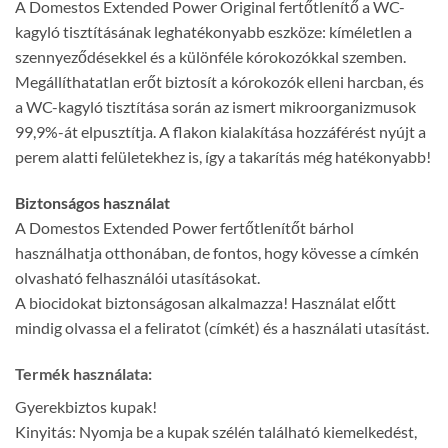
A Domestos Extended Power Original fertőtlenítő a WC-
kagyló tisztításának leghatékonyabb eszköze: kíméletlen a
szennyeződésekkel és a különféle kórokozókkal szemben.
Megállíthatatlan erőt biztosít a kórokozók elleni harcban, és
a WC-kagyló tisztítása során az ismert mikroorganizmusok
99,9%-át elpusztítja. A flakon kialakítása hozzáférést nyújt a
perem alatti felületekhez is, így a takarítás még hatékonyabb!
Biztonságos használat
A Domestos Extended Power fertőtlenítőt bárhol
használhatja otthonában, de fontos, hogy kövesse a címkén
olvasható felhasználói utasításokat.
A biocidokat biztonságosan alkalmazza! Használat előtt
mindig olvassa el a feliratot (címkét) és a használati utasítást.
Termék használata:
Gyerekbiztos kupak!
Kinyitás: Nyomja be a kupak szélén található kiemelkedést,