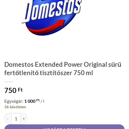
Domestos Extended Power Original sűrű
fertőtlenítő tisztítószer 750 ml
750
Ft
Ft
Egységár:
1 000
/ l
36 készleten
Domestos Extended Power Original sűrű fertőtlenítő tisztítószer 75