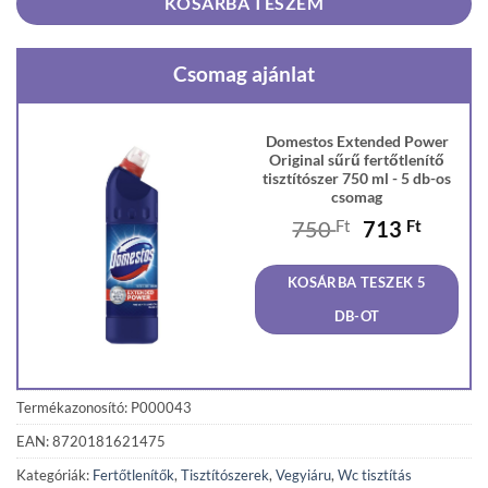
KOSÁRBA TESZEM
Csomag ajánlat
Domestos Extended Power
Original sűrű fertőtlenítő
tisztítószer 750 ml - 5 db-os
csomag
Original
Curren
750
Ft
713
Ft
price
price
was:
is:
KOSÁRBA TESZEK 5
750 Ft.
713 Ft
DB-OT
Termékazonosító: P000043
EAN: 8720181621475
Kategóriák:
Fertőtlenítők
,
Tisztítószerek
,
Vegyiáru
,
Wc tisztítás