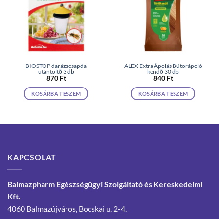
BIOSTOP darázscsapda
ALEX Extra Ápolás Bútorápoló
utántöltő 3 db
kendő 30 db
870
Ft
840
Ft
KOSÁRBA TESZEM
KOSÁRBA TESZEM
KAPCSOLAT
Balmazpharm Egészségügyi Szolgáltató és Kereskedelmi
Kft.
4060 Balmazújváros, Bocskai u. 2-4.