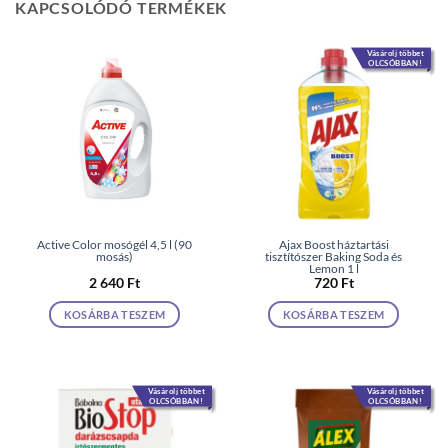
KAPCSOLÓDÓ TERMÉKEK
Vásárolj többet
OLCSÓBBAN!
Active Color mosógél 4,5 l (90
Ajax Boost háztartási
mosás)
tisztítószer Baking Soda és
Lemon 1 l
2 640
Ft
720
Ft
KOSÁRBA TESZEM
KOSÁRBA TESZEM
Vásárolj többet
Vásárolj többet
OLCSÓBBAN!
OLCSÓBBAN!