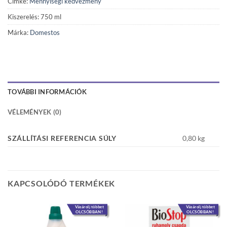
Címke:
Mennyiségi kedvezmény
Kiszerelés: 750 ml
Márka:
Domestos
TOVÁBBI INFORMÁCIÓK
VÉLEMÉNYEK (0)
SZÁLLÍTÁSI REFERENCIA SÚLY
0,80 kg
KAPCSOLÓDÓ TERMÉKEK
Vásárolj többet
Vásárolj többet
OLCSÓBBAN!
OLCSÓBBAN!