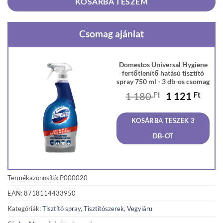
KOSÁRBA TESZEM
Csomag ajánlat
Domestos Universal Hygiene
fertőtlenítő hatású tisztító
spray 750 ml - 3 db-os csomag
Original
Curr
1 180
Ft
1 121
Ft
price
price
was:
is:
KOSÁRBA TESZEK 3
1
1
180 Ft.
121 F
DB-OT
Termékazonosító: P000020
EAN: 8718114433950
Kategóriák:
Tisztító spray
,
Tisztítószerek
,
Vegyiáru