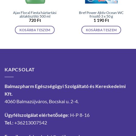
Ajax Floral Fiesta háztartási
Bref Power Aktiv Ocean WC
ablaktisztító 500 ml
frissítő 3 x 50 g
720
Ft
1 190
Ft
KOSÁRBA TESZEM
KOSÁRBA TESZEM
KAPCSOLAT
Balmazpharm Egészségügyi Szolgáltató és Kereskedelmi
Kft.
4060 Balmazújváros, Bocskai u. 2-4.
Ügyfélszolgálat elérhetősége
: H-P 8-16
Tel.:
+36213007542