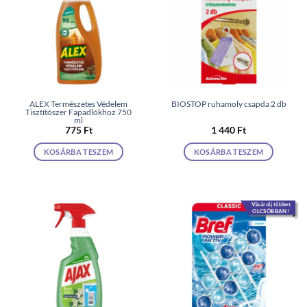
ALEX Természetes Védelem
BIOSTOP ruhamoly csapda 2 db
Tisztítószer Fapadlókhoz 750
ml
775
Ft
1 440
Ft
KOSÁRBA TESZEM
KOSÁRBA TESZEM
Vásárolj többet
OLCSÓBBAN!