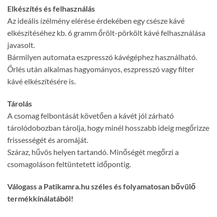
Elkészítés és felhasználás
Az ideális ízélmény elérése érdekében egy csésze kávé
elkészítéséhez kb. 6 gramm őrölt-pörkölt kávé felhasználása
javasolt.
Bármilyen automata eszpresszó kávégéphez használható.
Őrlés után alkalmas hagyományos, eszpresszó vagy filter
kávé elkészítésére is.
Tárolás
A csomag felbontását követően a kávét jól zárható
tárolódobozban tárolja, hogy minél hosszabb ideig megőrizze
frissességét és aromáját.
Száraz, hűvös helyen tartandó. Minőségét megőrzi a
csomagoláson feltüntetett időpontig.
Válogass a Patikamra.hu széles és folyamatosan bővülő
termékkínálatából!