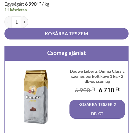
Ft
Egységár:
6 990
/ kg
11 készleten
Douwe Egberts Omnia Classic szemes pörkölt kávé 1 kg mennyiség
KOSÁRBA TESZEM
Csomag ajánlat
Douwe Egberts Omnia Classic
szemes pörkölt kávé 1 kg - 2
db-os csomag
Original
Curr
6 990
Ft
6 710
Ft
price
price
was:
is:
KOSÁRBA TESZEK 2
6
6
990 Ft.
710 F
DB-OT