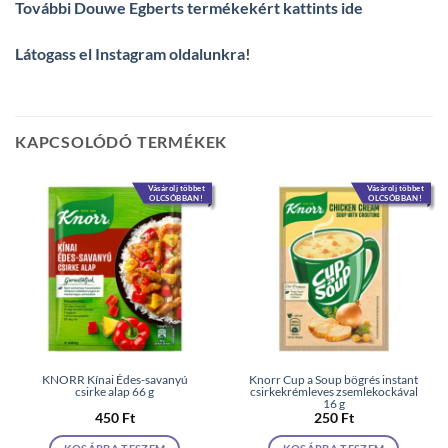
További Douwe Egberts termékekért kattints ide
Látogass el Instagram oldalunkra
!
KAPCSOLÓDÓ TERMÉKEK
Vásárolj többet
Vásárolj többet
OLCSÓBBAN!
OLCSÓBBAN!
KNORR Kínai Édes-savanyú
Knorr Cup a Soup bögrés instant
csirke alap 66 g
csirkekrémleves zsemlekockával
16 g
450
Ft
250
Ft