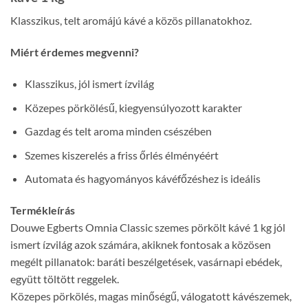
Klasszikus, telt aromájú kávé a közös pillanatokhoz.
Miért érdemes megvenni?
Klasszikus, jól ismert ízvilág
Közepes pörkölésű, kiegyensúlyozott karakter
Gazdag és telt aroma minden csészében
Szemes kiszerelés a friss őrlés élményéért
Automata és hagyományos kávéfőzéshez is ideális
Termékleírás
Douwe Egberts Omnia Classic szemes pörkölt kávé 1 kg jól
ismert ízvilág azok számára, akiknek fontosak a közösen
megélt pillanatok: baráti beszélgetések, vasárnapi ebédek,
együtt töltött reggelek.
Közepes pörkölés, magas minőségű, válogatott kávészemek,