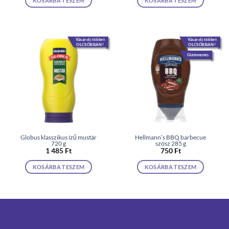
KOSÁRBA TESZEM
KOSÁRBA TESZEM
Vásárolj többet
Vásárolj többet
OLCSÓBBAN!
OLCSÓBBAN!
Gluténmentes
Globus klasszikus ízű mustár
Hellmann’s BBQ barbecue
720 g
szósz 285 g
1 485
Ft
750
Ft
KOSÁRBA TESZEM
KOSÁRBA TESZEM