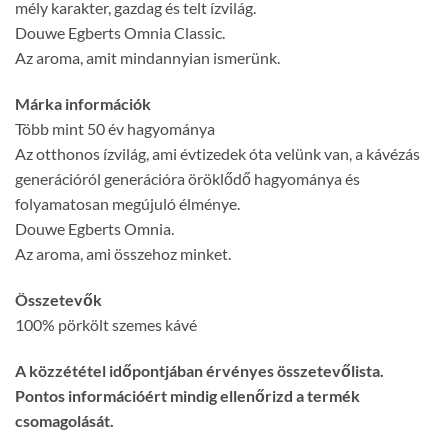
mély karakter, gazdag és telt ízvilág.
Douwe Egberts Omnia Classic.
Az aroma, amit mindannyian ismerünk.
Márka információk
Több mint 50 év hagyománya
Az otthonos ízvilág, ami évtizedek óta velünk van, a kávézás
generációról generációra öröklődő hagyománya és
folyamatosan megújuló élménye.
Douwe Egberts Omnia.
Az aroma, ami összehoz minket.
Összetevők
100% pörkölt szemes kávé
A közzététel időpontjában érvényes összetevőlista.
Pontos információért mindig ellenőrizd a termék
csomagolását.