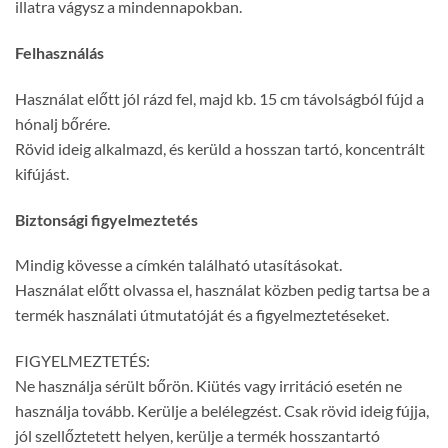
illatra vágysz a mindennapokban.
Felhasználás
Használat előtt jól rázd fel, majd kb. 15 cm távolságból fújd a
hónalj bőrére.
Rövid ideig alkalmazd, és kerüld a hosszan tartó, koncentrált
kifújást.
Biztonsági figyelmeztetés
Mindig kövesse a címkén található utasításokat.
Használat előtt olvassa el, használat közben pedig tartsa be a
termék használati útmutatóját és a figyelmeztetéseket.
FIGYELMEZTETÉS:
Ne használja sérült bőrön. Kiütés vagy irritáció esetén ne
használja tovább. Kerülje a belélegzést. Csak rövid ideig fújja,
jól szellőztetett helyen, kerülje a termék hosszantartó