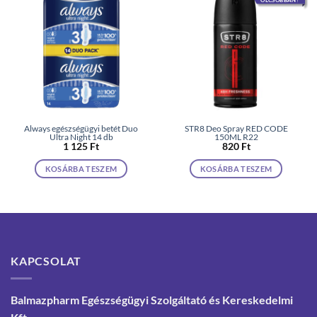
Always egészségügyi betét Duo
STR8 Deo Spray RED CODE
Ultra Night 14 db
150ML R22
1 125
Ft
820
Ft
KOSÁRBA TESZEM
KOSÁRBA TESZEM
KAPCSOLAT
Balmazpharm Egészségügyi Szolgáltató és Kereskedelmi