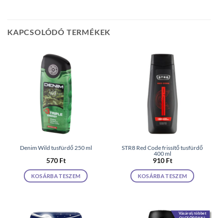
KAPCSOLÓDÓ TERMÉKEK
Denim Wild tusfürdő 250 ml
STR8 Red Code frissítő tusfürdő
400 ml
570
Ft
910
Ft
KOSÁRBA TESZEM
KOSÁRBA TESZEM
Vásárolj többet
OLCSÓBBAN!