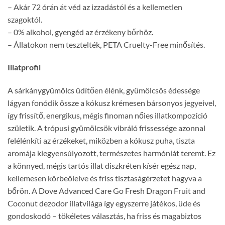
– Akár 72 órán át véd az izzadástól és a kellemetlen
szagoktól.
– 0% alkohol, gyengéd az érzékeny bőrhöz.
– Állatokon nem tesztelték, PETA Cruelty-Free minősítés.
Illatprofil
A sárkánygyümölcs üdítően élénk, gyümölcsös édessége
lágyan fonódik össze a kókusz krémesen bársonyos jegyeivel,
így frissítő, energikus, mégis finoman nőies illatkompozíció
születik. A trópusi gyümölcsök vibráló frissessége azonnal
felélénkíti az érzékeket, miközben a kókusz puha, tiszta
aromája kiegyensúlyozott, természetes harmóniát teremt. Ez
a könnyed, mégis tartós illat diszkréten kísér egész nap,
kellemesen körbeölelve és friss tisztaságérzetet hagyva a
bőrön. A Dove Advanced Care Go Fresh Dragon Fruit and
Coconut dezodor illatvilága így egyszerre játékos, üde és
gondoskodó – tökéletes választás, ha friss és magabiztos