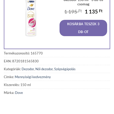
csomag
Original
Curr
1 195
Ft
1 135
Ft
price
price
was:
is:
KOSÁRBA TESZEK 3
1
1
195 Ft.
135 F
DB-OT
Termékazonosító: 165770
EAN: 8720181565830
Kategóriák:
Dezodor
,
Női dezodor
,
Szépségápolás
Címke:
Mennyiségi kedvezmény
Kiszerelés: 150 ml
Márka:
Dove