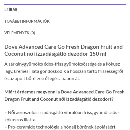
LEÍRÁS
TOVÁBBI INFORMÁCIÓK
VÉLEMÉNYEK (0)
Dove Advanced Care Go Fresh Dragon Fruit and
Coconut női izzadásgátló dezodor 150 ml
A sárkánygyümölcs édes-friss gyümölcsössége és a kókusz
lágy, krémes illata gondoskodik a hosszan tartó frissességről
és az ápolt bőrérzetről egész napon át.
Miért érdemes megvenni a Dove Advanced Care Go Fresh
Dragon Fruit and Coconut női izzadásgátló dezodort?
– Női aeroszolos izzadásgátló vibrálóan friss, gyümölcsös–
kókuszos illattal.
– Pro-ceramide technológia a hónalj bőrének ápolásáért.