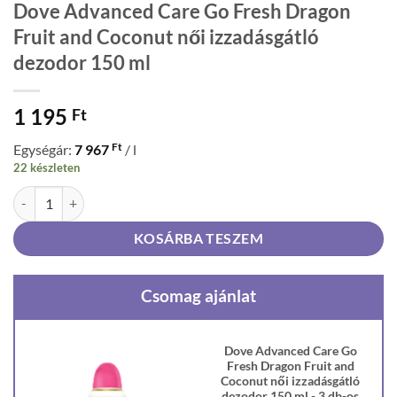
Dove Advanced Care Go Fresh Dragon
Fruit and Coconut női izzadásgátló
dezodor 150 ml
1 195
Ft
Ft
Egységár:
7 967
/ l
22 készleten
Dove Advanced Care Go Fresh Dragon Fruit and Coconut női izzadásg
KOSÁRBA TESZEM
Csomag ajánlat
Dove Advanced Care Go
Fresh Dragon Fruit and
Coconut női izzadásgátló
dezodor 150 ml - 3 db-os