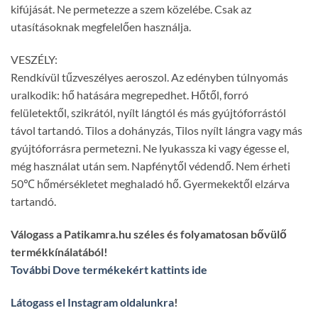
kifújását. Ne permetezze a szem közelébe. Csak az
utasításoknak megfelelően használja.
VESZÉLY:
Rendkívül tűzveszélyes aeroszol. Az edényben túlnyomás
uralkodik: hő hatására megrepedhet. Hőtől, forró
felületektől, szikrától, nyílt lángtól és más gyújtóforrástól
távol tartandó. Tilos a dohányzás, Tilos nyílt lángra vagy más
gyújtóforrásra permetezni. Ne lyukassza ki vagy égesse el,
még használat után sem. Napfénytől védendő. Nem érheti
50℃ hőmérsékletet meghaladó hő. Gyermekektől elzárva
tartandó.
Válogass a Patikamra.hu széles és folyamatosan bővülő
termékkínálatából!
További Dove termékekért kattints ide
Látogass el Instagram oldalunkra
!