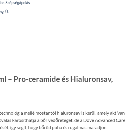
dor
,
Szépségápolás
ny
,
ÚJ
l – Pro-ceramide és Hialuronsav,
technológia mellé mostantól hialuronsav is kerül, amely aktívan
válás károsíthatja a bőr védőrétegét, de a Dove Advanced Care
lését, így segít, hogy bőröd puha és rugalmas maradjon.