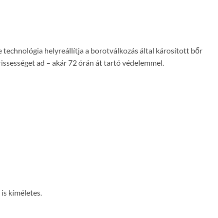
chnológia helyreállítja a borotválkozás által károsított bőr
frissességet ad – akár 72 órán át tartó védelemmel.
is kíméletes.