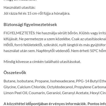
Használati utasítás:
Jól rázza fel és 15 cm-ről fújja a hónaljára.
Biztonsági figyelmeztetések
FIGYELMEZTETÉS: Ne használja sérült bőrön. Kiütés vagy irritáció
kifújását. Ne permetezze a szem közelébe. Csak az utasításokn
Hőtől, forró felületektől, szikrától, nyílt lángtól és más gyújtó
használat után sem. Napfénytől védendő. Nem érheti 50°C hőm
Mindig kövesse a címkén található utasításokat.
Összetevők
Butane, Isobutane, Propane, Isohexadecane, PPG-14 Butyl Eth
Glycine, Calcium Chloride, Octyldodecanol, Propylene Carbonat
Limon Peel Oil, Coumarin, Geraniol, Geranyl Acetate, Hexyl Cinn
A közzététel időpontjában érvényes információk. Pontos inf