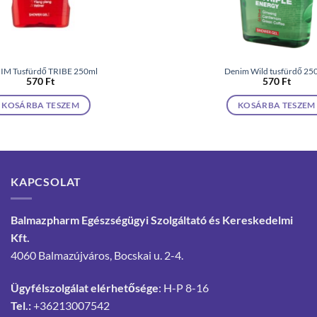
IM Tusfürdő TRIBE 250ml
Denim Wild tusfürdő 250
570
Ft
570
Ft
KOSÁRBA TESZEM
KOSÁRBA TESZEM
KAPCSOLAT
Balmazpharm Egészségügyi Szolgáltató és Kereskedelmi
Kft.
4060 Balmazújváros, Bocskai u. 2-4.
Ügyfélszolgálat elérhetősége
: H-P 8-16
Tel.:
+36213007542