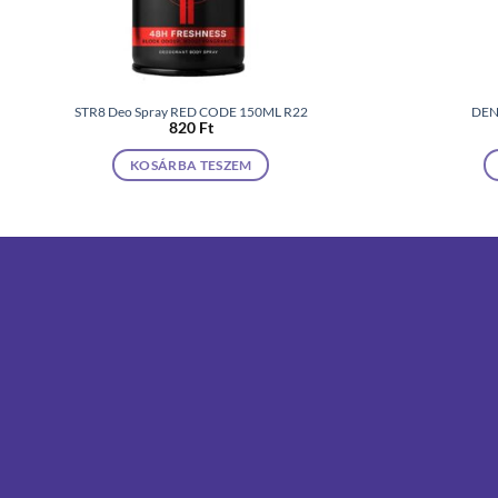
STR8 Deo Spray RED CODE 150ML R22
DEN
820
Ft
KOSÁRBA TESZEM