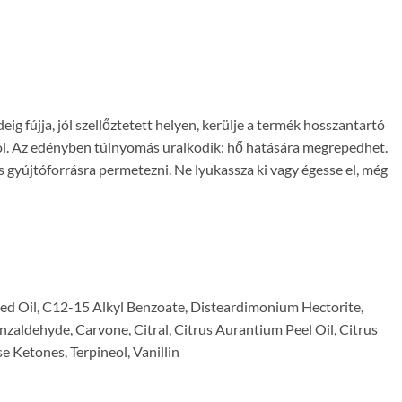
g fújja, jól szellőztetett helyen, kerülje a termék hosszantartó
zol. Az edényben túlnyomás uralkodik: hő hatására megrepedhet.
más gyújtóforrásra permetezni. Ne lyukassza ki vagy égesse el, még
ed Oil, C12-15 Alkyl Benzoate, Disteardimonium Hectorite,
aldehyde, Carvone, Citral, Citrus Aurantium Peel Oil, Citrus
e Ketones, Terpineol, Vanillin