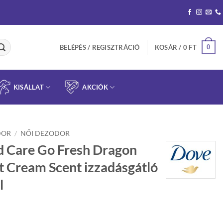
0
BELÉPÉS / REGISZTRÁCIÓ
KOSÁR /
0
FT
KISÁLLAT
AKCIÓK
DOR
/
NŐI DEZODOR
 Care Go Fresh Dragon
t Cream Scent izzadásgátló
l