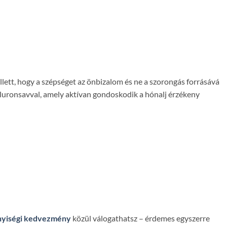
lett, hogy a szépséget az önbizalom és ne a szorongás forrásává
luronsavval, amely aktívan gondoskodik a hónalj érzékeny
yiségi kedvezmény
közül válogathatsz – érdemes egyszerre