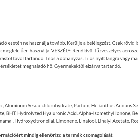
 esetén ne használja tovább. Kerülje a belélegzést. Csak rövid idei
ak megfelelően használja. VESZÉLY: Rendkívül tűzveszélyes aeros
forrástól távol tartandó. Tilos a dohányzás. Tilos nyílt lángra vagy 
érsékletet meghaladó hő. Gyermekektől elzárva tartandó.
er, Aluminum Sesquichlorohydrate, Parfum, Helianthus Annuus Se
e, BHT, Hydrolyzed Hyaluronic Acid, Alpha-Isomethyl Ionone, Benz
amal, Hydroxycitronellal, Limonene, Linalool, Linalyl Acetate, Ros
ormációért mindig ellenőrizd a termék csomagolását.