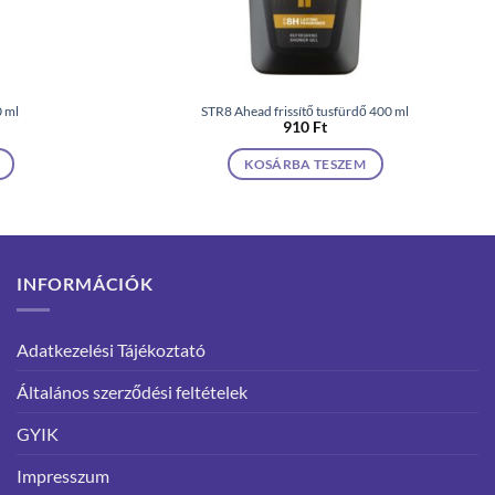
 ml
STR8 Ahead frissítő tusfürdő 400 ml
910
Ft
KOSÁRBA TESZEM
INFORMÁCIÓK
Adatkezelési Tájékoztató
Általános szerződési feltételek
GYIK
Impresszum