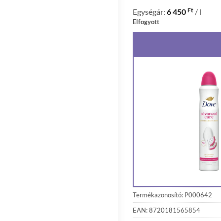
Ft
Egységár:
6 450
/ l
Elfogyott
Termékazonosító: P000642
EAN: 8720181565854