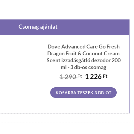
Csomag ajánlat
Dove Advanced Care Go Fresh
Dragon Fruit & Coconut Cream
Scent izzadásgátló dezodor 200
ml - 3 db-os csomag
Original
Current
1 290
1 226
Ft
Ft
price
price
was:
is:
KOSÁRBA TESZEK 3 DB-OT
1
1
290 Ft.
226 Ft.