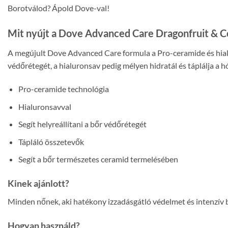
Borotválod? Ápold Dove-val!
Mit nyújt a Dove Advanced Care Dragonfruit & C
A megújult Dove Advanced Care formula a Pro-ceramide és hialur
védőrétegét, a hialuronsav pedig mélyen hidratál és táplálja a h
Pro-ceramide technológia
Hialuronsavval
Segít helyreállítani a bőr védőrétegét
Tápláló összetevők
Segít a bőr természetes ceramid termelésében
Kinek ajánlott?
Minden nőnek, aki hatékony izzadásgátló védelmet és intenzív b
Hogyan használd?