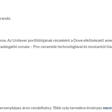
árandó.
ma. Az Unilever portfóliójának részeként a Dove elkötelezett amel
adásgátló vonala – Pro-ceramide technológiával és mostantól hia
 versenyképes áron rendelhetsz. Több száz termékre érvényes
menn