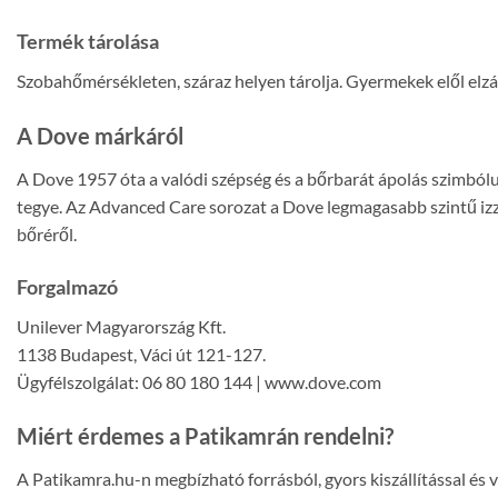
Termék tárolása
Szobahőmérsékleten, száraz helyen tárolja. Gyermekek elől elz
A Dove márkáról
A Dove 1957 óta a valódi szépség és a bőrbarát ápolás szimbólu
tegye. Az Advanced Care sorozat a Dove legmagasabb szintű izz
bőréről.
Forgalmazó
Unilever Magyarország Kft.
1138 Budapest, Váci út 121-127.
Ügyfélszolgálat: 06 80 180 144 | www.dove.com
Miért érdemes a Patikamrán rendelni?
A Patikamra.hu-n megbízható forrásból, gyors kiszállítással és