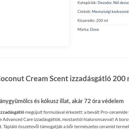
Kategóriák:
Dezodor
,
Női dezo
Címkék:
Mennyiségi kedvezmé
Kiszerelés: 200 ml
Márka:
Dove
conut Cream Scent izzadásgátló 200 m
ánygyümölcs és kókusz illat, akár 72 óra védelem
zzadásgátló
megújult formulával érkezett: a bevált Pro-ceramide 
 Advanced Care izzadásgátlók, mostantól hialuronsavval! A borot
zt. Tápláló összetevői támogatják a bőr természetes ceramid terme