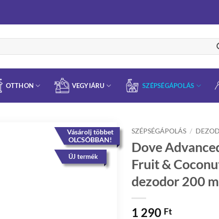
OTTHON
VEGYIÁRU
SZÉPSÉGÁPOLÁS
SZÉPSÉGÁPOLÁS
/
DEZO
Vásárolj többet
OLCSÓBBAN!
Dove Advanced
ÚJ termék
Fruit & Coconu
dezodor 200 m
1 290
Ft