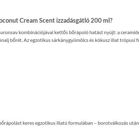
oconut Cream Scent izzadásgátló 200 ml?
onsav kombinációjával kettős bőrápoló hatást nyújt: a ceramide te
ónalj bőrét. Az egzotikus sárkánygyümölcs és kókusz illat trópusi 
őrápolást keres egzotikus illatú formulában – borotválkozás után 