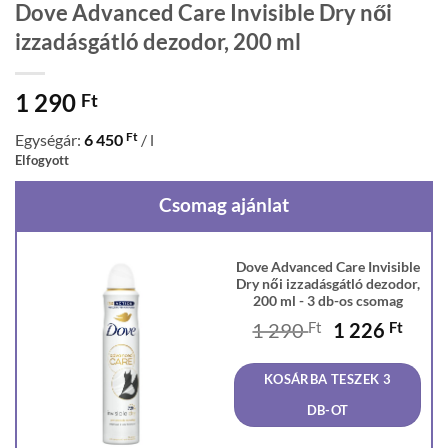
Dove Advanced Care Invisible Dry női
izzadásgátló dezodor, 200 ml
1 290
Ft
Ft
Egységár:
6 450
/ l
Elfogyott
Csomag ajánlat
Dove Advanced Care Invisible
Dry női izzadásgátló dezodor,
200 ml - 3 db-os csomag
Original
Curr
1 290
Ft
1 226
Ft
price
price
was:
is:
KOSÁRBA TESZEK 3
1
1
290 Ft.
226 F
DB-OT