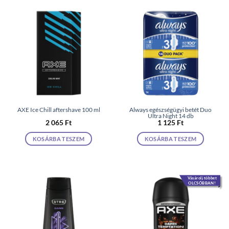
AXE Ice Chill aftershave 100 ml
Always egészségügyi betét Duo
Ultra Night 14 db
2 065
Ft
1 125
Ft
KOSÁRBA TESZEM
KOSÁRBA TESZEM
Vásárolj többet
OLCSÓBBAN!