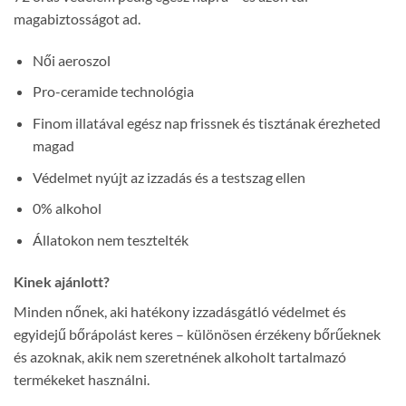
magabiztosságot ad.
Női aeroszol
Pro-ceramide technológia
Finom illatával egész nap frissnek és tisztának érezheted
magad
Védelmet nyújt az izzadás és a testszag ellen
0% alkohol
Állatokon nem tesztelték
Kinek ajánlott?
Minden nőnek, aki hatékony izzadásgátló védelmet és
egyidejű bőrápolást keres – különösen érzékeny bőrűeknek
és azoknak, akik nem szeretnének alkoholt tartalmazó
termékeket használni.