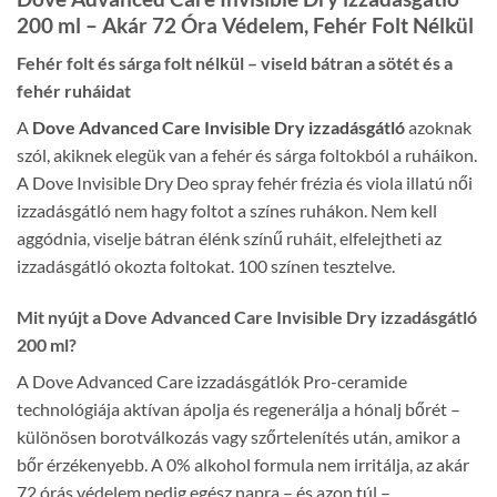
200 ml – Akár 72 Óra Védelem, Fehér Folt Nélkül
Fehér folt és sárga folt nélkül – viseld bátran a sötét és a
fehér ruháidat
A
Dove Advanced Care Invisible Dry izzadásgátló
azoknak
szól, akiknek elegük van a fehér és sárga foltokból a ruháikon.
A Dove Invisible Dry Deo spray fehér frézia és viola illatú női
izzadásgátló nem hagy foltot a színes ruhákon. Nem kell
aggódnia, viselje bátran élénk színű ruháit, elfelejtheti az
izzadásgátló okozta foltokat. 100 színen tesztelve.
Mit nyújt a Dove Advanced Care Invisible Dry izzadásgátló
200 ml?
A Dove Advanced Care izzadásgátlók Pro-ceramide
technológiája aktívan ápolja és regenerálja a hónalj bőrét –
különösen borotválkozás vagy szőrtelenítés után, amikor a
bőr érzékenyebb. A 0% alkohol formula nem irritálja, az akár
72 órás védelem pedig egész napra – és azon túl –