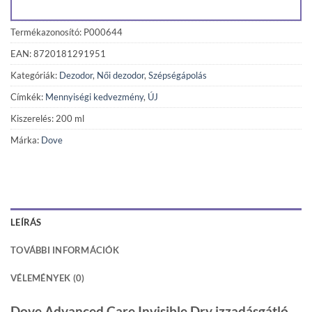
Termékazonosító: P000644
EAN: 8720181291951
Kategóriák:
Dezodor
,
Női dezodor
,
Szépségápolás
Címkék:
Mennyiségi kedvezmény
,
ÚJ
Kiszerelés: 200 ml
Márka:
Dove
LEÍRÁS
TOVÁBBI INFORMÁCIÓK
VÉLEMÉNYEK (0)
Dove Advanced Care Invisible Dry izzadásgátló