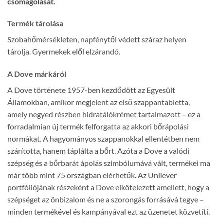
csomagolását.
Termék tárolása
Szobahőmérsékleten, napfénytől védett száraz helyen
tárolja. Gyermekek elől elzárandó.
A Dove márkáról
A Dove története 1957-ben kezdődött az Egyesült
Államokban, amikor megjelent az első szappantabletta,
amely negyed részben hidratálókrémet tartalmazott – ez a
forradalmian új termék felforgatta az akkori bőrápolási
normákat. A hagyományos szappanokkal ellentétben nem
szárította, hanem táplálta a bőrt. Azóta a Dove a valódi
szépség és a bőrbarát ápolás szimbólumává vált, termékei ma
már több mint 75 országban elérhetők. Az Unilever
portfóliójának részeként a Dove elkötelezett amellett, hogy a
szépséget az önbizalom és ne a szorongás forrásává tegye –
minden termékével és kampányával ezt az üzenetet közvetíti.