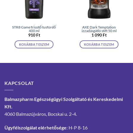
STR8 Game frissítő tusfürdő
AXE Dark Temptation
400 ml
izzadásgátló stift 50 ml
910
Ft
1 090
Ft
KOSÁRBA TESZEM
KOSÁRBA TESZEM
KAPCSOLAT
Balmazpharm Egészségügyi Szolgáltató és Kereskedelmi
Kft.
4060 Balmazújváros, Bocskai u. 2-4.
Ügyfélszolgálat elérhetősége
: H-P 8-16