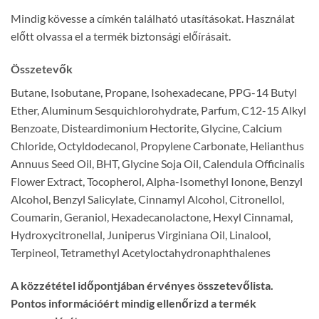
Mindig kövesse a címkén található utasításokat. Használat
előtt olvassa el a termék biztonsági előírásait.
Összetevők
Butane, Isobutane, Propane, Isohexadecane, PPG-14 Butyl
Ether, Aluminum Sesquichlorohydrate, Parfum, C12-15 Alkyl
Benzoate, Disteardimonium Hectorite, Glycine, Calcium
Chloride, Octyldodecanol, Propylene Carbonate, Helianthus
Annuus Seed Oil, BHT, Glycine Soja Oil, Calendula Officinalis
Flower Extract, Tocopherol, Alpha-Isomethyl Ionone, Benzyl
Alcohol, Benzyl Salicylate, Cinnamyl Alcohol, Citronellol,
Coumarin, Geraniol, Hexadecanolactone, Hexyl Cinnamal,
Hydroxycitronellal, Juniperus Virginiana Oil, Linalool,
Terpineol, Tetramethyl Acetyloctahydronaphthalenes
A közzététel időpontjában érvényes összetevőlista.
Pontos információért mindig ellenőrizd a termék