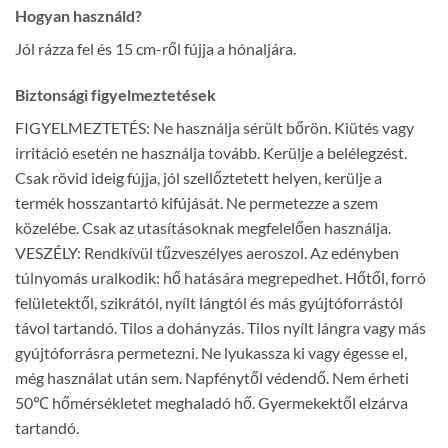
Hogyan használd?
Jól rázza fel és 15 cm-ről fújja a hónaljára.
Biztonsági figyelmeztetések
FIGYELMEZTETÉS: Ne használja sérült bőrön. Kiütés vagy
irritáció esetén ne használja tovább. Kerülje a belélegzést.
Csak rövid ideig fújja, jól szellőztetett helyen, kerülje a
termék hosszantartó kifújását. Ne permetezze a szem
közelébe. Csak az utasításoknak megfelelően használja.
VESZÉLY: Rendkívül tűzveszélyes aeroszol. Az edényben
túlnyomás uralkodik: hő hatására megrepedhet. Hőtől, forró
felületektől, szikrától, nyílt lángtól és más gyújtóforrástól
távol tartandó. Tilos a dohányzás. Tilos nyílt lángra vagy más
gyújtóforrásra permetezni. Ne lyukassza ki vagy égesse el,
még használat után sem. Napfénytől védendő. Nem érheti
50℃ hőmérsékletet meghaladó hő. Gyermekektől elzárva
tartandó.