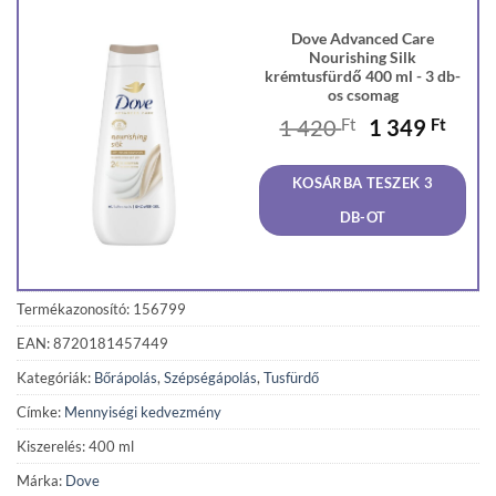
Dove Advanced Care
Nourishing Silk
krémtusfürdő 400 ml - 3 db-
os csomag
Original
Curr
1 420
Ft
1 349
Ft
price
price
was:
is:
KOSÁRBA TESZEK 3
1
1
420 Ft.
349 F
DB-OT
Termékazonosító: 156799
EAN: 8720181457449
Kategóriák:
Bőrápolás
,
Szépségápolás
,
Tusfürdő
Címke:
Mennyiségi kedvezmény
Kiszerelés: 400 ml
Márka:
Dove