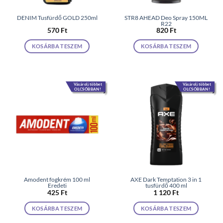
DENIM Tusfürdő GOLD 250ml
STR8 AHEAD Deo Spray 150ML
R22
570
Ft
820
Ft
KOSÁRBA TESZEM
KOSÁRBA TESZEM
Vásárolj többet
Vásárolj többet
OLCSÓBBAN!
OLCSÓBBAN!
Amodent fogkrém 100 ml
AXE Dark Temptation 3 in 1
Eredeti
tusfürdő 400 ml
425
Ft
1 120
Ft
KOSÁRBA TESZEM
KOSÁRBA TESZEM