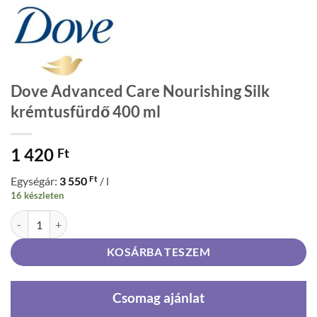
Dove Advanced Care Nourishing Silk
krémtusfürdő 400 ml
1 420
Ft
Ft
Egységár:
3 550
/ l
16 készleten
Dove Advanced Care Nourishing Silk krémtusfürdő 400 ml mennyisé
KOSÁRBA TESZEM
Csomag ajánlat