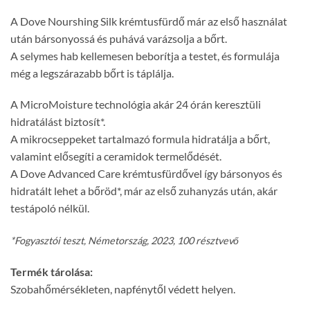
A Dove Nourshing Silk krémtusfürdő már az első használat
után bársonyossá és puhává varázsolja a bőrt.
A selymes hab kellemesen beborítja a testet, és formulája
még a legszárazabb bőrt is táplálja.
A MicroMoisture technológia akár 24 órán keresztüli
hidratálást biztosít*.
A mikrocseppeket tartalmazó formula hidratálja a bőrt,
valamint elősegíti a ceramidok termelődését.
A Dove Advanced Care krémtusfürdővel így bársonyos és
hidratált lehet a bőröd*, már az első zuhanyzás után, akár
testápoló nélkül.
*Fogyasztói teszt, Németország, 2023, 100 résztvevő
Termék tárolása:
Szobahőmérsékleten, napfénytől védett helyen.