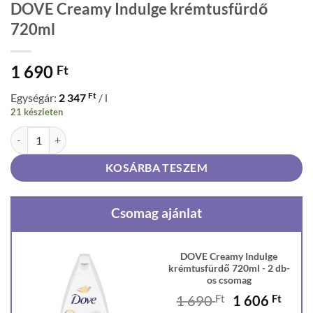
DOVE Creamy Indulge krémtusfürdő
720ml
1 690
Ft
Ft
Egységár:
2 347
/ l
21 készleten
DOVE Creamy Indulge krémtusfürdő 720ml mennyiség
KOSÁRBA TESZEM
Csomag ajánlat
DOVE Creamy Indulge
krémtusfürdő 720ml - 2 db-
os csomag
Original
Curr
1 690
Ft
1 606
Ft