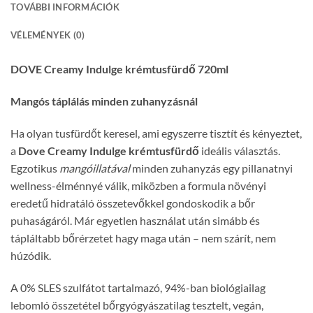
TOVÁBBI INFORMÁCIÓK
VÉLEMÉNYEK (0)
DOVE Creamy Indulge krémtusfürdő 720ml
Mangós táplálás minden zuhanyzásnál
Ha olyan tusfürdőt keresel, ami egyszerre tisztít és kényeztet,
a
Dove Creamy Indulge
krémtusfürdő
ideális választás.
Egzotikus
mangóillatával
minden zuhanyzás egy pillanatnyi
wellness-élménnyé válik, miközben a formula növényi
eredetű hidratáló összetevőkkel gondoskodik a bőr
puhaságáról. Már egyetlen használat után simább és
tápláltabb bőrérzetet hagy maga után – nem szárít, nem
húzódik.
A 0% SLES szulfátot tartalmazó, 94%-ban biológiailag
lebomló összetétel bőrgyógyászatilag tesztelt, vegán,