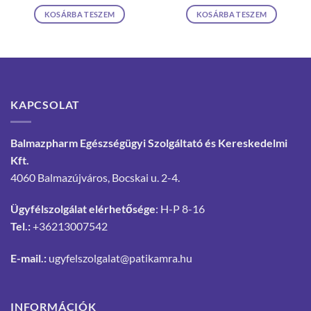
KOSÁRBA TESZEM
KOSÁRBA TESZEM
KAPCSOLAT
Balmazpharm Egészségügyi Szolgáltató és Kereskedelmi
Kft.
4060 Balmazújváros, Bocskai u. 2-4.
Ügyfélszolgálat elérhetősége
: H-P 8-16
Tel.:
+36213007542
E-mail.:
ugyfelszolgalat@patikamra.hu
INFORMÁCIÓK