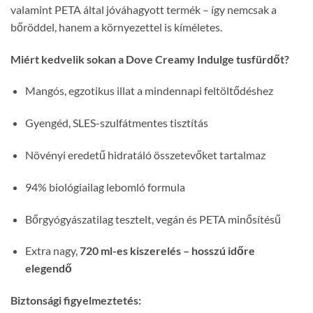
valamint PETA által jóváhagyott termék – így nemcsak a
bőröddel, hanem a környezettel is kíméletes.
Miért kedvelik sokan a Dove Creamy Indulge tusfürdőt?
Mangós, egzotikus illat a mindennapi feltöltődéshez
Gyengéd, SLES-szulfátmentes tisztítás
Növényi eredetű hidratáló összetevőket tartalmaz
94% biológiailag lebomló formula
Bőrgyógyászatilag tesztelt, vegán és PETA minősítésű
Extra nagy,
720 ml-es kiszerelés – hosszú időre
elegendő
Biztonsági figyelmeztetés: