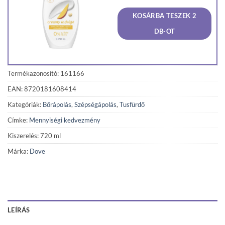
price
price
was:
is:
KOSÁRBA TESZEK 2
1
1
690 Ft.
606 F
DB-OT
Termékazonosító: 161166
EAN: 8720181608414
Kategóriák:
Bőrápolás
,
Szépségápolás
,
Tusfürdő
Címke:
Mennyiségi kedvezmény
Kiszerelés: 720 ml
Márka:
Dove
LEÍRÁS