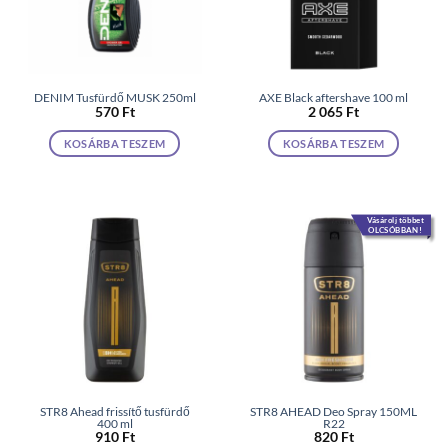
DENIM Tusfürdő MUSK 250ml
AXE Black aftershave 100 ml
570
Ft
2 065
Ft
KOSÁRBA TESZEM
KOSÁRBA TESZEM
Vásárolj többet
OLCSÓBBAN!
STR8 Ahead frissítő tusfürdő
STR8 AHEAD Deo Spray 150ML
400 ml
R22
910
Ft
820
Ft