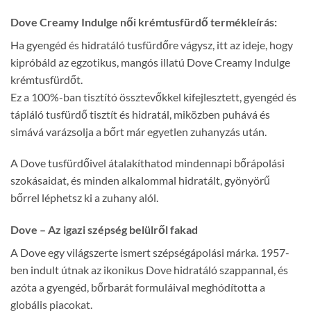
Dove Creamy Indulge női krémtusfürdő termékleírás:
Ha gyengéd és hidratáló tusfürdőre vágysz, itt az ideje, hogy
kipróbáld az egzotikus, mangós illatú Dove Creamy Indulge
krémtusfürdőt.
Ez a 100%-ban tisztító össztevőkkel kifejlesztett, gyengéd és
tápláló tusfürdő tisztít és hidratál, miközben puhává és
simává varázsolja a bőrt már egyetlen zuhanyzás után.
A Dove tusfürdőivel átalakíthatod mindennapi bőrápolási
szokásaidat, és minden alkalommal hidratált, gyönyörű
bőrrel léphetsz ki a zuhany alól.
Dove – Az igazi szépség belülről fakad
A Dove egy világszerte ismert szépségápolási márka. 1957-
ben indult útnak az ikonikus Dove hidratáló szappannal, és
azóta a gyengéd, bőrbarát formuláival meghódította a
globális piacokat.