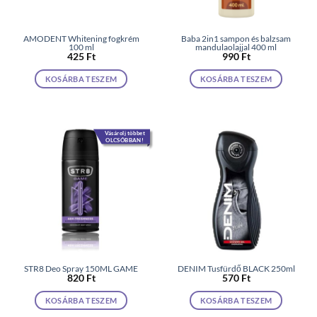
AMODENT Whitening fogkrém
Baba 2in1 sampon és balzsam
100 ml
mandulaolajjal 400 ml
425
Ft
990
Ft
KOSÁRBA TESZEM
KOSÁRBA TESZEM
Vásárolj többet
OLCSÓBBAN!
STR8 Deo Spray 150ML GAME
DENIM Tusfürdő BLACK 250ml
820
Ft
570
Ft
KOSÁRBA TESZEM
KOSÁRBA TESZEM