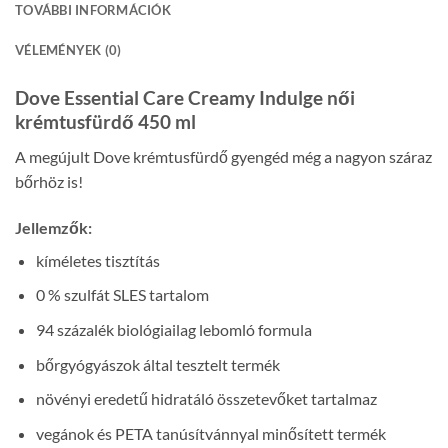
TOVÁBBI INFORMÁCIÓK
VÉLEMÉNYEK (0)
Dove Essential Care Creamy Indulge női
krémtusfürdő 450 ml
A megújult Dove krémtusfürdő gyengéd még a nagyon száraz
bőrhöz is!
Jellemzők:
kíméletes tisztítás
0 % szulfát SLES tartalom
94 százalék biológiailag lebomló formula
bőrgyógyászok által tesztelt termék
növényi eredetű hidratáló összetevőket tartalmaz
vegánok és PETA tanúsítvánnyal minősített termék