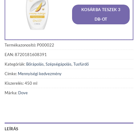
price
price
was:
is:
KOSÁRBA TESZEK 3
1
1
240 Ft.
178 F
DB-OT
Termékazonosító: P000022
EAN: 8720181608391
Kategóriák:
Bőrápolás
,
Szépségápolás
,
Tusfürdő
Címke:
Mennyiségi kedvezmény
Kiszerelés: 450 ml
Márka:
Dove
LEÍRÁS