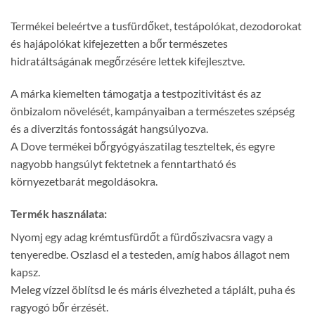
Termékei beleértve a tusfürdőket, testápolókat, dezodorokat
és hajápolókat kifejezetten a bőr természetes
hidratáltságának megőrzésére lettek kifejlesztve.
A márka kiemelten támogatja a testpozitivitást és az
önbizalom növelését, kampányaiban a természetes szépség
és a diverzitás fontosságát hangsúlyozva.
A Dove termékei bőrgyógyászatilag teszteltek, és egyre
nagyobb hangsúlyt fektetnek a fenntartható és
környezetbarát megoldásokra.
Termék használata:
Nyomj egy adag krémtusfürdőt a fürdőszivacsra vagy a
tenyeredbe. Oszlasd el a testeden, amíg habos állagot nem
kapsz.
Meleg vízzel öblítsd le és máris élvezheted a táplált, puha és
ragyogó bőr érzését.