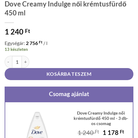
Dove Creamy Indulge női krémtusfürdő
450 ml
1 240
Ft
Ft
Egységár:
2 756
/ l
13 készleten
Dove Creamy Indulge női krémtusfürdő 450 ml mennyiség
KOSÁRBA TESZEM
Csomag ajánlat
Dove Creamy Indulge női
krémtusfürdő 450 ml - 3 db-
os csomag
Original
Curr
1 240
Ft
1 178
Ft