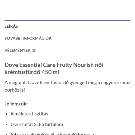
LEÍRÁS
TOVÁBBI INFORMÁCIÓK
VÉLEMÉNYEK (0)
Dove Essential Care Fruity Nourish női
krémtusfürdő 450 ml
A megújult Dove krémtusfürdő gyengéd még a nagyon száraz
bőrhöz is!
Jellemzők:
kíméletes tisztítás
0 % szulfát SLES tartalom
94 százalék biológiailag lebomló formula