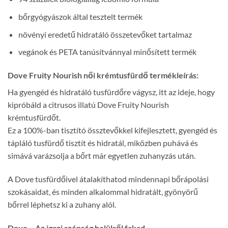
bőrgyógyászok által tesztelt termék
növényi eredetű hidratáló összetevőket tartalmaz
vegánok és PETA tanúsítvánnyal minősített termék
Dove Fruity Nourish női krémtusfürdő termékleírás:
Ha gyengéd és hidratáló tusfürdőre vágysz, itt az ideje, hogy
kipróbáld a citrusos illatú Dove Fruity Nourish
krémtusfürdőt.
Ez a 100%-ban tisztító össztevőkkel kifejlesztett, gyengéd és
tápláló tusfürdő tisztít és hidratál, miközben puhává és
simává varázsolja a bőrt már egyetlen zuhanyzás után.
A Dove tusfürdőivel átalakíthatod mindennapi bőrápolási
szokásaidat, és minden alkalommal hidratált, gyönyörű
bőrrel léphetsz ki a zuhany alól.
Dove – Az igazi szépség belülről fakad