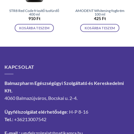
STR8 Red Code frissítő tusfürdő
AMODENT Whitening fogkrém
400 ml
100 ml
910
Ft
425
Ft
KOSÁRBA TESZEM
KOSÁRBA TESZEM
KAPCSOLAT
Balmazpharm Egészségügyi Szolgáltató és Kereskedelmi
Kft.
4060 Balmazújváros, Bocskai u. 2-4.
Ügyfélszolgálat elérhetősége
: H-P 8-16
Tel.:
+36213007542
E-mail.:
ugyfelszolgalat@patikamra.hu