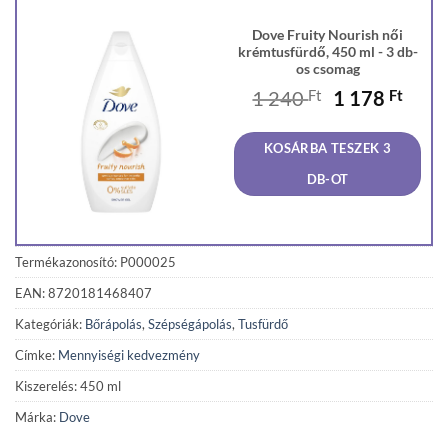
Dove Fruity Nourish női
krémtusfürdő, 450 ml - 3 db-
os csomag
Original
Curr
1 240
Ft
1 178
Ft
price
price
was:
is:
KOSÁRBA TESZEK 3
1
1
240 Ft.
178 F
DB-OT
Termékazonosító: P000025
EAN: 8720181468407
Kategóriák:
Bőrápolás
,
Szépségápolás
,
Tusfürdő
Címke:
Mennyiségi kedvezmény
Kiszerelés: 450 ml
Márka:
Dove