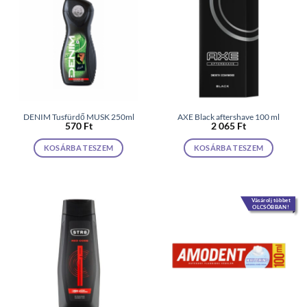
DENIM Tusfürdő MUSK 250ml
AXE Black aftershave 100 ml
570
Ft
2 065
Ft
KOSÁRBA TESZEM
KOSÁRBA TESZEM
Vásárolj többet
OLCSÓBBAN!