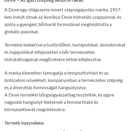
A Dove egy világszerte ismert szépségápolási márka. 1957-
ben indult útnak az ikonikus Dove hidratáló szappannal, és
azóta a gyengéd, bőrbarát formuláival meghódította a
globális piacokat.
Termékei beleértve a tusfürdőket, testápolókat, dezodorokat
és hajápolókat kifejezetten a bőr természetes
hidratáltságának megőrzésére lettek kifejlesztve.
A márka kiemelten támogatja a testpozitivitást és az
önbizalom növelését, kampányaiban a természetes szépség
és a diverzitás fontosságát hangsúlyozva.
A Dove termékei bőrgyógyászatilag teszteltek, és egyre
nagyobb hangsúlyt fektetnek a fenntartható és
környezetbarát megoldásokra.
Termék használata: