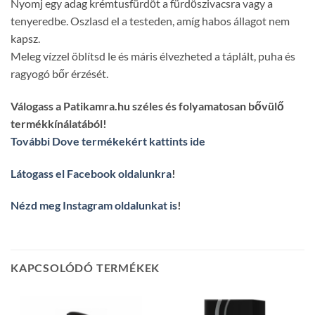
Nyomj egy adag krémtusfürdőt a fürdőszivacsra vagy a
tenyeredbe. Oszlasd el a testeden, amíg habos állagot nem
kapsz.
Meleg vízzel öblítsd le és máris élvezheted a táplált, puha és
ragyogó bőr érzését.
Válogass a Patikamra.hu széles és folyamatosan bővülő
termékkínálatából!
További Dove termékekért kattints ide
Látogass el Facebook oldalunkra
!
Nézd meg Instagram oldalunkat is
!
KAPCSOLÓDÓ TERMÉKEK