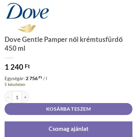
Dove Gentle Pamper női krémtusfürdő
450 ml
1 240
Ft
Ft
Egységár:
2 756
/ l
5 készleten
Dove Gentle Pamper női krémtusfürdő 450 ml mennyiség
KOSÁRBA TESZEM
Csomag ajánlat