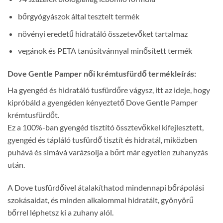
bőrgyógyászok által tesztelt termék
növényi eredetű hidratáló összetevőket tartalmaz
vegánok és PETA tanúsítvánnyal minősített termék
Dove Gentle Pamper női krémtusfürdő termékleírás:
Ha gyengéd és hidratáló tusfürdőre vágysz, itt az ideje, hogy
kipróbáld a gyengéden kényeztető Dove Gentle Pamper
krémtusfürdőt.
Ez a 100%-ban gyengéd tisztító össztevőkkel kifejlesztett,
gyengéd és tápláló tusfürdő tisztít és hidratál, miközben
puhává és simává varázsolja a bőrt már egyetlen zuhanyzás
után.
A Dove tusfürdőivel átalakíthatod mindennapi bőrápolási
szokásaidat, és minden alkalommal hidratált, gyönyörű
bőrrel léphetsz ki a zuhany alól.