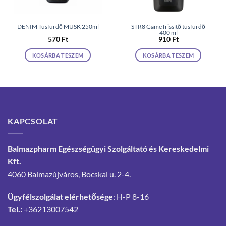
DENIM Tusfürdő MUSK 250ml
STR8 Game frissítő tusfürdő
400 ml
570
Ft
910
Ft
KOSÁRBA TESZEM
KOSÁRBA TESZEM
KAPCSOLAT
Balmazpharm Egészségügyi Szolgáltató és Kereskedelmi
Kft.
4060 Balmazújváros, Bocskai u. 2-4.
Ügyfélszolgálat elérhetősége
: H-P 8-16
Tel.:
+36213007542