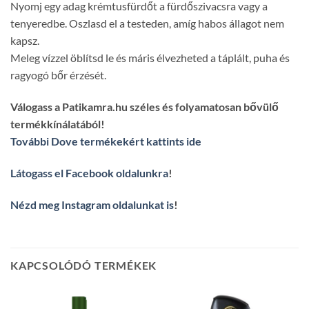
Nyomj egy adag krémtusfürdőt a fürdőszivacsra vagy a
tenyeredbe. Oszlasd el a testeden, amíg habos állagot nem
kapsz.
Meleg vízzel öblítsd le és máris élvezheted a táplált, puha és
ragyogó bőr érzését.
Válogass a Patikamra.hu széles és folyamatosan bővülő
termékkínálatából!
További Dove termékekért kattints ide
Látogass el Facebook oldalunkra
!
Nézd meg Instagram oldalunkat is
!
KAPCSOLÓDÓ TERMÉKEK