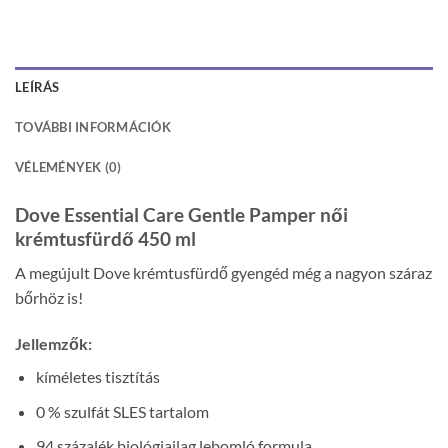
LEÍRÁS
TOVÁBBI INFORMÁCIÓK
VÉLEMÉNYEK (0)
Dove Essential Care Gentle Pamper női
krémtusfürdő 450 ml
A megújult Dove krémtusfürdő gyengéd még a nagyon száraz
bőrhöz is!
Jellemzők:
kíméletes tisztítás
0 % szulfát SLES tartalom
94 százalék biológiailag lebomló formula