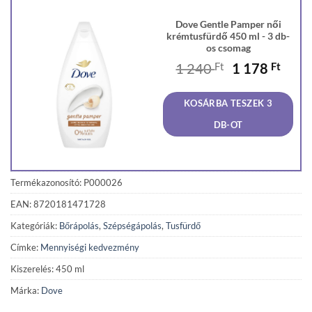
Dove Gentle Pamper női
krémtusfürdő 450 ml - 3 db-
os csomag
Original
Curr
1 240
Ft
1 178
Ft
price
price
was:
is:
KOSÁRBA TESZEK 3
1
1
240 Ft.
178 F
DB-OT
Termékazonosító: P000026
EAN: 8720181471728
Kategóriák:
Bőrápolás
,
Szépségápolás
,
Tusfürdő
Címke:
Mennyiségi kedvezmény
Kiszerelés: 450 ml
Márka:
Dove