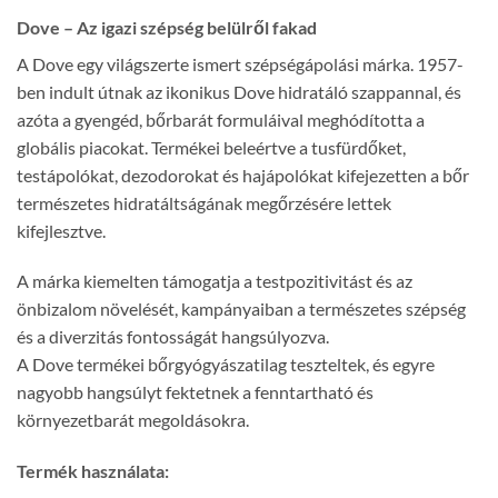
Dove – Az igazi szépség belülről fakad
A Dove egy világszerte ismert szépségápolási márka. 1957-
ben indult útnak az ikonikus Dove hidratáló szappannal, és
azóta a gyengéd, bőrbarát formuláival meghódította a
globális piacokat. Termékei beleértve a tusfürdőket,
testápolókat, dezodorokat és hajápolókat kifejezetten a bőr
természetes hidratáltságának megőrzésére lettek
kifejlesztve.
A márka kiemelten támogatja a testpozitivitást és az
önbizalom növelését, kampányaiban a természetes szépség
és a diverzitás fontosságát hangsúlyozva.
A Dove termékei bőrgyógyászatilag teszteltek, és egyre
nagyobb hangsúlyt fektetnek a fenntartható és
környezetbarát megoldásokra.
Termék használata: