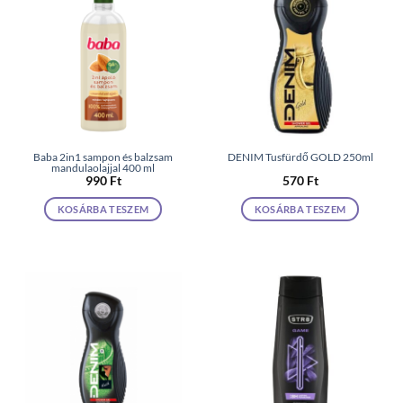
Baba 2in1 sampon és balzsam
DENIM Tusfürdő GOLD 250ml
mandulaolajjal 400 ml
990
Ft
570
Ft
KOSÁRBA TESZEM
KOSÁRBA TESZEM