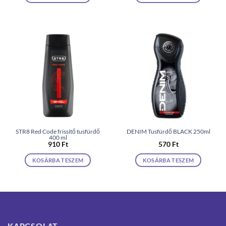
STR8 Red Code frissítő tusfürdő
DENIM Tusfürdő BLACK 250ml
400 ml
910
Ft
570
Ft
KOSÁRBA TESZEM
KOSÁRBA TESZEM
KAPCSOLAT