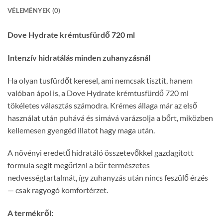
VÉLEMÉNYEK (0)
Dove Hydrate krémtusfürdő 720 ml
Intenzív hidratálás minden zuhanyzásnál
Ha olyan tusfürdőt keresel, ami nemcsak tisztít, hanem
valóban ápol is, a Dove Hydrate krémtusfürdő 720 ml
tökéletes választás számodra. Krémes állaga már az első
használat után puhává és simává varázsolja a bőrt, miközben
kellemesen gyengéd illatot hagy maga után.
A növényi eredetű hidratáló összetevőkkel gazdagított
formula segít megőrizni a bőr természetes
nedvességtartalmát, így zuhanyzás után nincs feszülő érzés
— csak ragyogó komfortérzet.
A termékről: