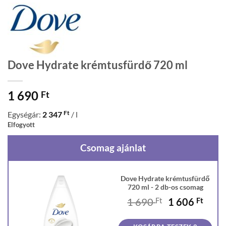
Dove Hydrate krémtusfürdő 720 ml
1 690
Ft
Ft
Egységár:
2 347
/ l
Elfogyott
Csomag ajánlat
Dove Hydrate krémtusfürdő
720 ml - 2 db-os csomag
Original
Curr
1 690
Ft
1 606
Ft
price
price
was:
is: