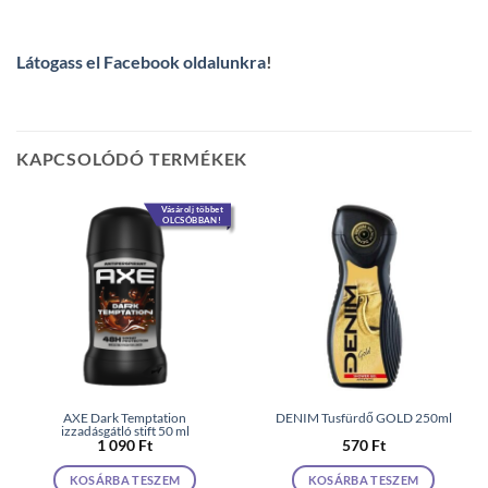
Látogass el Facebook oldalunkra
!
KAPCSOLÓDÓ TERMÉKEK
Vásárolj többet
OLCSÓBBAN!
AXE Dark Temptation
DENIM Tusfürdő GOLD 250ml
izzadásgátló stift 50 ml
1 090
Ft
570
Ft
KOSÁRBA TESZEM
KOSÁRBA TESZEM