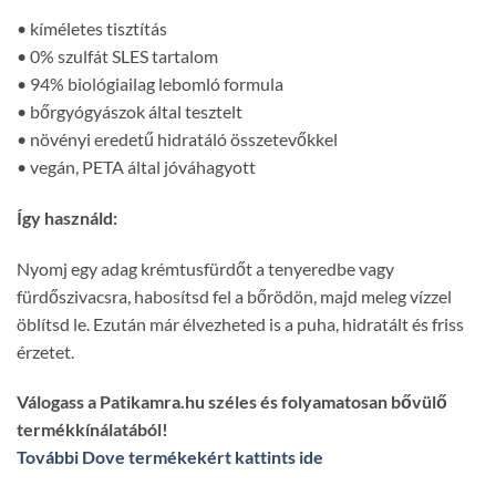
• kíméletes tisztítás
• 0% szulfát SLES tartalom
• 94% biológiailag lebomló formula
• bőrgyógyászok által tesztelt
• növényi eredetű hidratáló összetevőkkel
• vegán, PETA által jóváhagyott
Így használd:
Nyomj egy adag krémtusfürdőt a tenyeredbe vagy
fürdőszivacsra, habosítsd fel a bőrödön, majd meleg vízzel
öblítsd le. Ezután már élvezheted is a puha, hidratált és friss
érzetet.
Válogass a Patikamra.hu széles és folyamatosan bővülő
termékkínálatából!
További Dove termékekért kattints ide