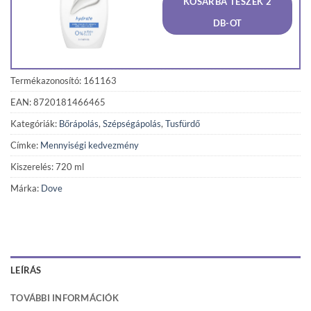
KOSÁRBA TESZEK 2
1
1
690 Ft.
606 F
DB-OT
Termékazonosító: 161163
EAN: 8720181466465
Kategóriák:
Bőrápolás
,
Szépségápolás
,
Tusfürdő
Címke:
Mennyiségi kedvezmény
Kiszerelés: 720 ml
Márka:
Dove
LEÍRÁS
TOVÁBBI INFORMÁCIÓK