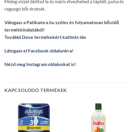
Meleg vízzel öblítsd le és máris élvezheted a táplált, puha és
ragyogó bőr érzését.
Válogass a Patikamra.hu széles és folyamatosan bővülő
termékkínálatából!
További Dove termékekért kattints ide
Látogass el Facebook oldalunkra
!
Nézd meg Instagram oldalunkat is
!
KAPCSOLÓDÓ TERMÉKEK