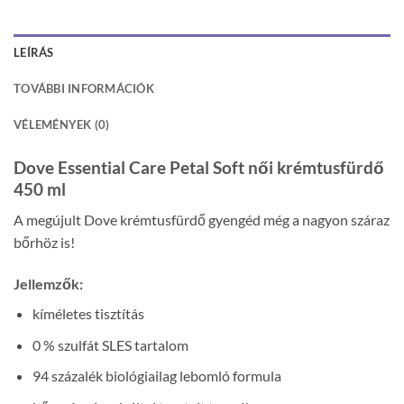
LEÍRÁS
TOVÁBBI INFORMÁCIÓK
VÉLEMÉNYEK (0)
Dove Essential Care Petal Soft női krémtusfürdő
450 ml
A megújult Dove krémtusfürdő gyengéd még a nagyon száraz
bőrhöz is!
Jellemzők:
kíméletes tisztítás
0 % szulfát SLES tartalom
94 százalék biológiailag lebomló formula