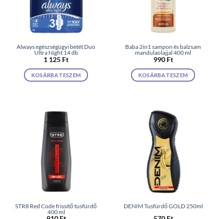
Always egészségügyi betét Duo
Baba 2in1 sampon és balzsam
Ultra Night 14 db
mandulaolajjal 400 ml
1 125
Ft
990
Ft
KOSÁRBA TESZEM
KOSÁRBA TESZEM
STR8 Red Code frissítő tusfürdő
DENIM Tusfürdő GOLD 250ml
400 ml
910
Ft
570
Ft