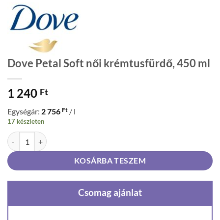
Dove Petal Soft női krémtusfürdő, 450 ml
1 240
Ft
Ft
Egységár:
2 756
/ l
17 készleten
Dove Petal Soft női krémtusfürdő, 450 ml mennyiség
KOSÁRBA TESZEM
Csomag ajánlat