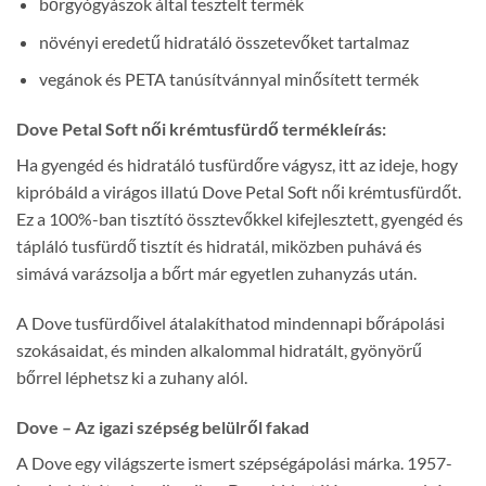
bőrgyógyászok által tesztelt termék
növényi eredetű hidratáló összetevőket tartalmaz
vegánok és PETA tanúsítvánnyal minősített termék
Dove Petal Soft női krémtusfürdő termékleírás:
Ha gyengéd és hidratáló tusfürdőre vágysz, itt az ideje, hogy
kipróbáld a virágos illatú Dove Petal Soft női krémtusfürdőt.
Ez a 100%-ban tisztító össztevőkkel kifejlesztett, gyengéd és
tápláló tusfürdő tisztít és hidratál, miközben puhává és
simává varázsolja a bőrt már egyetlen zuhanyzás után.
A Dove tusfürdőivel átalakíthatod mindennapi bőrápolási
szokásaidat, és minden alkalommal hidratált, gyönyörű
bőrrel léphetsz ki a zuhany alól.
Dove – Az igazi szépség belülről fakad
A Dove egy világszerte ismert szépségápolási márka. 1957-