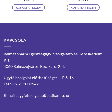
KOSÁRBA TESZEM
KOSÁRBA TESZEM
KAPCSOLAT
Balmazpharm Egészségügyi Szolgáltató és Kereskedelmi
Kft.
4060 Balmazújváros, Bocskai u. 2-4.
Ügyfélszolgálat elérhetősége
: H-P 8-16
Tel.:
+36213007542
E-mail.:
ugyfelszolgalat@patikamra.hu