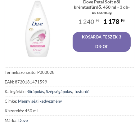
Dove Petal Soft női
krémtusfürdő, 450 ml - 3 db-
os csomag
Original
Curr
1 240
Ft
1 178
Ft
price
price
was:
is:
KOSÁRBA TESZEK 3
1
1
240 Ft.
178 F
DB-OT
Termékazonosító: P000028
EAN: 8720181471599
Kategóriák:
Bőrápolás
,
Szépségápolás
,
Tusfürdő
Címke:
Mennyiségi kedvezmény
Kiszerelés: 450 ml
Márka:
Dove