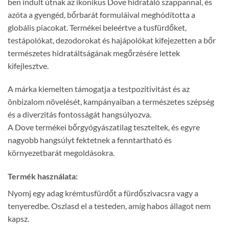
ben indult útnak az ikonikus Dove hidratáló szappannal, és
azóta a gyengéd, bőrbarát formuláival meghódította a
globális piacokat. Termékei beleértve a tusfürdőket,
testápolókat, dezodorokat és hajápolókat kifejezetten a bőr
természetes hidratáltságának megőrzésére lettek
kifejlesztve.
A márka kiemelten támogatja a testpozitivitást és az
önbizalom növelését, kampányaiban a természetes szépség
és a diverzitás fontosságát hangsúlyozva.
A Dove termékei bőrgyógyászatilag teszteltek, és egyre
nagyobb hangsúlyt fektetnek a fenntartható és
környezetbarát megoldásokra.
Termék használata:
Nyomj egy adag krémtusfürdőt a fürdőszivacsra vagy a
tenyeredbe. Oszlasd el a testeden, amíg habos állagot nem
kapsz.