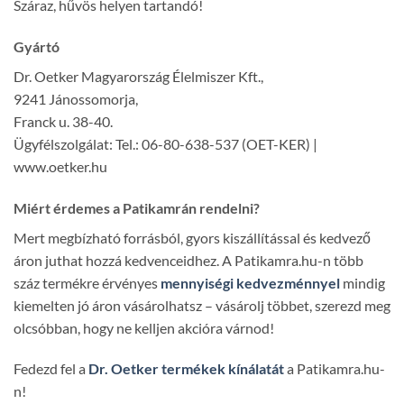
Száraz, hűvös helyen tartandó!
Gyártó
Dr. Oetker Magyarország Élelmiszer Kft.,
9241 Jánossomorja,
Franck u. 38-40.
Ügyfélszolgálat: Tel.: 06-80-638-537 (OET-KER) |
www.oetker.hu
Miért érdemes a Patikamrán rendelni?
Mert megbízható forrásból, gyors kiszállítással és kedvező
áron juthat hozzá kedvenceidhez. A Patikamra.hu-n több
száz termékre érvényes
mennyiségi kedvezménnyel
mindig
kiemelten jó áron vásárolhatsz – vásárolj többet, szerezd meg
olcsóbban, hogy ne kelljen akcióra várnod!
Fedezd fel a
Dr. Oetker termékek kínálatát
a Patikamra.hu-
n!