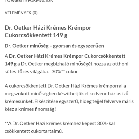
TOVÁBBI INFORMÁCIÓK
VÉLEMÉNYEK (0)
Dr. Oetker Házi Krémes Krémpor
Cukorcsökkentett 149 g
Dr. Oetker minőség – gyorsan és egyszerűen
A
Dr. Oetker Házi Krémes Krémpor Cukorcsökkentett
149 g
a Dr. Oetker megbízható minőségét hozza az otthoni
sütés-főzés világába. -30%** cukor
A cukorcsökkentett Dr. Oetker Házi Krémes krémporral a
megszokott minőségben készíthetjük el kedvenc házias ízű
krémesünket. Elkészítése egyszerű, hideg tejjel felverve máris
kész a krémes finomság!
**A Dr. Oetker Házi krémes krémhez képest 30%-kal
csökkentett cukortartalmú.