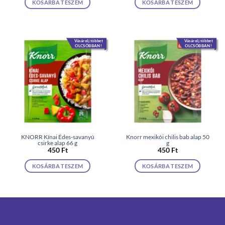
KOSÁRBA TESZEM
KOSÁRBA TESZEM
Vásárolj többet
Vásárolj többet
OLCSÓBBAN!
OLCSÓBBAN!
KNORR Kínai Édes-savanyú
Knorr mexikói chilis bab alap 50
csirke alap 66 g
g
450
Ft
450
Ft
KOSÁRBA TESZEM
KOSÁRBA TESZEM