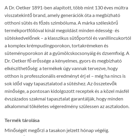
A Dr. Oetker 1891-ben alapított, több mint 130 éves múltra
visszatekintő brand, amely generációk óta a megbízható
otthoni sütés és főzés szimbóluma. A márka széleskörű
termékportfólióval kínál megoldást minden édesség- és
sütéskedvelőnek – a klasszikus sütőportól és vanillincukortól
a komplex krémpudingporokon, tortakrémeken és
süteményporokon át a gyümölcskocsonyáig és dzsemfixig. A
Dr. Oetker fő erőssége a kényelmes, gyors és megbízható
elkészíthetőség: a termékek úgy vannak tervezve, hogy
otthon is professzionális eredményt érj el – még ha nincs is
sok időd vagy tapasztalatod a sütéshez. Az összetevők
minősége, a pontosan kidolgozott receptek és a közel másfél
évszázados szakmai tapasztalat garantálják, hogy minden
alkalommal tökéletes végeredmény szülessen az asztalodon.
Termék tárolása
Minőségét megőrzi a tasakon jelzett hónap végéig.