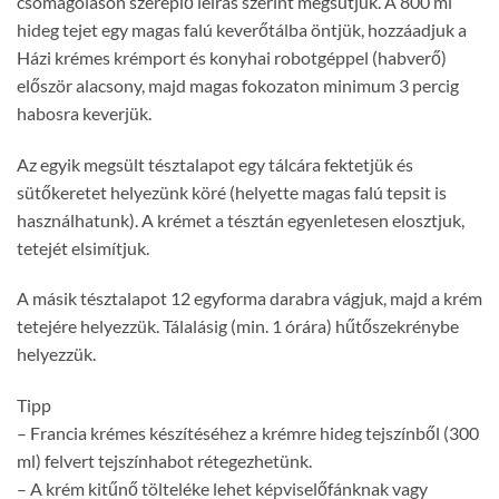
csomagoláson szereplő leírás szerint megsütjük. A 800 ml
hideg tejet egy magas falú keverőtálba öntjük, hozzáadjuk a
Házi krémes krémport és konyhai robotgéppel (habverő)
először alacsony, majd magas fokozaton minimum 3 percig
habosra keverjük.
Az egyik megsült tésztalapot egy tálcára fektetjük és
sütőkeretet helyezünk köré (helyette magas falú tepsit is
használhatunk). A krémet a tésztán egyenletesen elosztjuk,
tetejét elsimítjuk.
A másik tésztalapot 12 egyforma darabra vágjuk, majd a krém
tetejére helyezzük. Tálalásig (min. 1 órára) hűtőszekrénybe
helyezzük.
Tipp
– Francia krémes készítéséhez a krémre hideg tejszínből (300
ml) felvert tejszínhabot rétegezhetünk.
– A krém kitűnő tölteléke lehet képviselőfánknak vagy