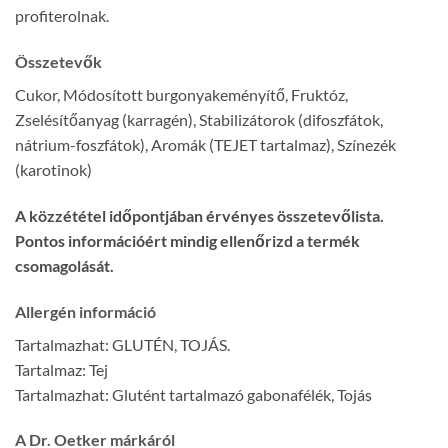
profiterolnak.
Összetevők
Cukor, Módosított burgonyakeményítő, Fruktóz,
Zselésítőanyag (karragén), Stabilizátorok (difoszfátok,
nátrium-foszfátok), Aromák (TEJET tartalmaz), Színezék
(karotinok)
A közzététel időpontjában érvényes összetevőlista.
Pontos információért mindig ellenőrizd a termék
csomagolását.
Allergén információ
Tartalmazhat: GLUTÉN, TOJÁS.
Tartalmaz: Tej
Tartalmazhat: Glutént tartalmazó gabonafélék, Tojás
A Dr. Oetker márkáról