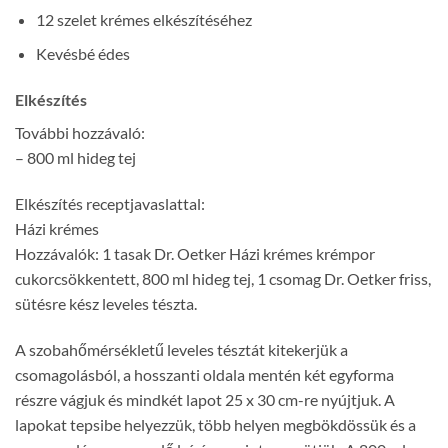
12 szelet krémes elkészítéséhez
Kevésbé édes
Elkészítés
További hozzávaló:
– 800 ml hideg tej
Elkészítés receptjavaslattal:
Házi krémes
Hozzávalók: 1 tasak Dr. Oetker Házi krémes krémpor
cukorcsökkentett, 800 ml hideg tej, 1 csomag Dr. Oetker friss,
sütésre kész leveles tészta.
A szobahőmérsékletű leveles tésztát kitekerjük a
csomagolásból, a hosszanti oldala mentén két egyforma
részre vágjuk és mindkét lapot 25 x 30 cm-re nyújtjuk. A
lapokat tepsibe helyezzük, több helyen megbökdössük és a