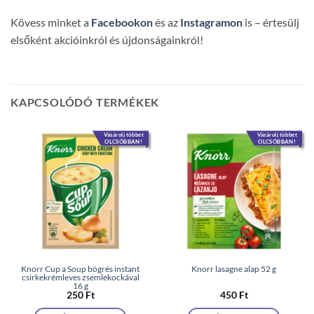
Kövess minket a
Facebookon
és az
Instagramon
is – értesülj
elsőként akcióinkról és újdonságainkról!
KAPCSOLÓDÓ TERMÉKEK
Vásárolj többet
Vásárolj többet
OLCSÓBBAN!
OLCSÓBBAN!
Knorr Cup a Soup bögrés instant
Knorr lasagne alap 52 g
csirkekrémleves zsemlekockával
16 g
250
Ft
450
Ft