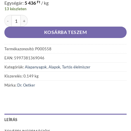
Ft
Egységár:
5 436
/ kg
13 készleten
Dr. Oetker Házi krémes krémpor cukorcsökkentett 149 g mennyiség
KOSÁRBA TESZEM
Termékazonosító: P000558
EAN: 5997381369046
Kategóriák:
Alapanyagok
,
Alapok
,
Tartós élelmiszer
Kiszerelés: 0.149 kg
Márka:
Dr. Oetker
LEÍRÁS