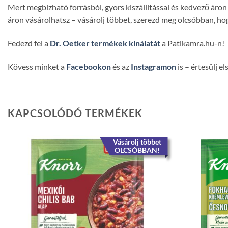
Mert megbízható forrásból, gyors kiszállítással és kedvező ár
áron vásárolhatsz – vásárolj többet, szerezd meg olcsóbban, hog
Fedezd fel a
Dr. Oetker termékek kínálatát
a Patikamra.hu-n!
Kövess minket a
Facebookon
és az
Instagramon
is – értesülj e
KAPCSOLÓDÓ TERMÉKEK
Vásárolj többet
OLCSÓBBAN!