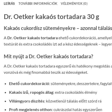
LEÍRÁS
TOVÁBBI INFORMÁCIÓK
VÉLEMÉNYEK (0)
Dr. Oetker kakaós tortadara 30 g
Kakaós cukordísz süteményekre – azonnal tálalás 
A
Dr. Oetker kakaós tortadara
ehető cukordekoráció, amellyel 
textúrát és extra csokoládés ízt ad a kész édességeknek – legyen
Mit nyújt a Dr. Oetker kakaós tortadara?
A Dr. Oetker kakaós tortadara egyszerű és hatékony megoldás ar
vonzóvá és még finomabbá teszik az édességeket.
Ehető cukordekoráció
: süteményekre, desszertekre, fagylal
Kakaós ízű, ropogós állag
: extra csokoládés élmény
Villámgyors díszítés
: közvetlenül tálalás előtt szórd rá
Profi megjelenés otthon
: cukrászdai hatás egyszerűen