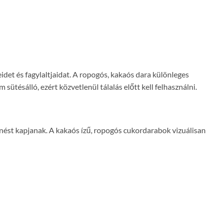
det és fagylaltjaidat. A ropogós, kakaós dara különleges
ütésálló, ezért közvetlenül tálalás előtt kell felhasználni.
enést kapjanak. A kakaós ízű, ropogós cukordarabok vizuálisan