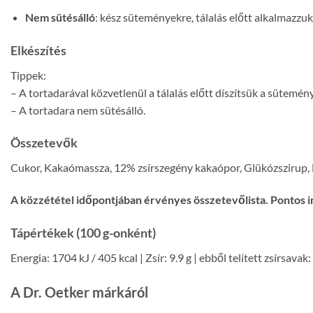
Nem sütésálló
: kész süteményekre, tálalás előtt alkalmazzuk
Elkészítés
Tippek:
– A tortadarával közvetlenül a tálalás előtt díszítsük a sütemén
– A tortadara nem sütésálló.
Összetevők
Cukor, Kakaómassza, 12% zsírszegény kakaópor, Glükózszirup, 
A közzététel időpontjában érvényes összetevőlista. Pontos i
Tápértékek (100 g-onként)
Energia: 1704 kJ / 405 kcal | Zsír: 9.9 g | ebből telített zsírsavak:
A Dr. Oetker márkáról