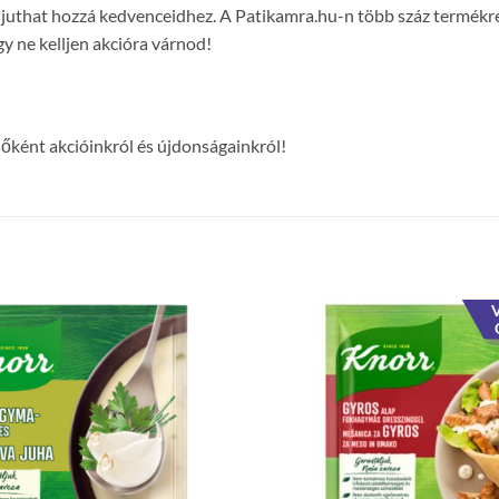
on juthat hozzá kedvenceidhez. A Patikamra.hu-n több száz termék
y ne kelljen akcióra várnod!
lsőként akcióinkról és újdonságainkról!
V