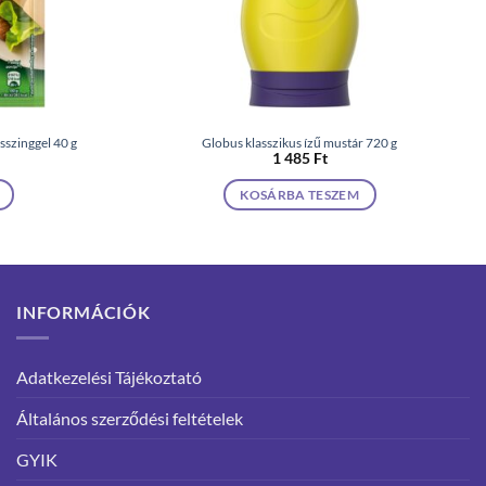
szinggel 40 g
Globus klasszikus ízű mustár 720 g
1 485
Ft
KOSÁRBA TESZEM
INFORMÁCIÓK
Adatkezelési Tájékoztató
Általános szerződési feltételek
GYIK