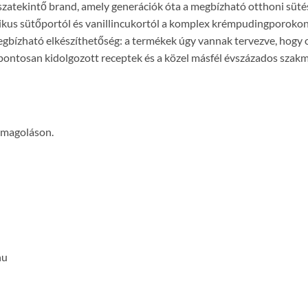
sszatekintő brand, amely generációk óta a megbízható otthoni süt
zikus sütőportól és vanillincukortól a komplex krémpudingporok
egbízható elkészíthetőség: a termékek úgy vannak tervezve, hogy ot
pontosan kidolgozott receptek és a közel másfél évszázados szakm
somagoláson.
hu