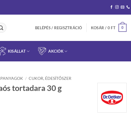
0
BELÉPÉS / REGISZTRÁCIÓ
KOSÁR /
0
FT
KISÁLLAT
AKCIÓK
APANYAGOK
/
CUKOR, ÉDESÍTŐSZER
aós tortadara 30 g