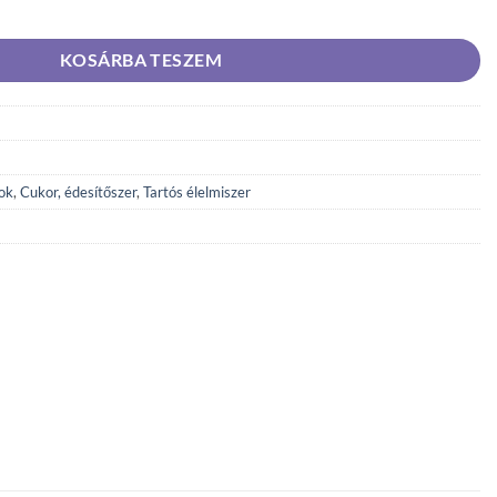
 30 g mennyiség
KOSÁRBA TESZEM
ok
,
Cukor, édesítőszer
,
Tartós élelmiszer