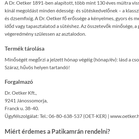
A Dr. Oetker 1891-ben alapított, több mint 130 éves múltra vi
kínál megoldást minden édesség- és sütéskedvelőnek – a klass
és dzsemfixig. A Dr. Oetker fő erőssége a kényelmes, gyors és m
időd vagy tapasztalatod a sütéshez. Az összetevők minősége, a 
végeredmény szülessen az asztalodon.
Termék tárolása
Minőségét megőrzi a jelzett hónap végéig (hónap/év): lásd a c
Száraz, hűvös helyen tartandó!
Forgalmazó
Dr. Oetker Kft.,
9241 Jánossomorja,
Franck u. 38-40.
Ügyfélszolgálat: Tel.: 06-80-638-537 (OET-KER) | www.oetker.
Miért érdemes a Patikamrán rendelni?