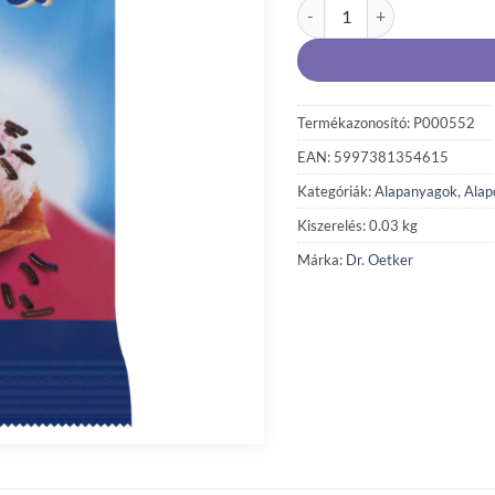
Dr. Oetker kakaós tortadara
Termékazonosító: P000552
EAN: 5997381354615
Kategóriák:
Alapanyagok
,
Alap
Kiszerelés: 0.03 kg
Márka:
Dr. Oetker