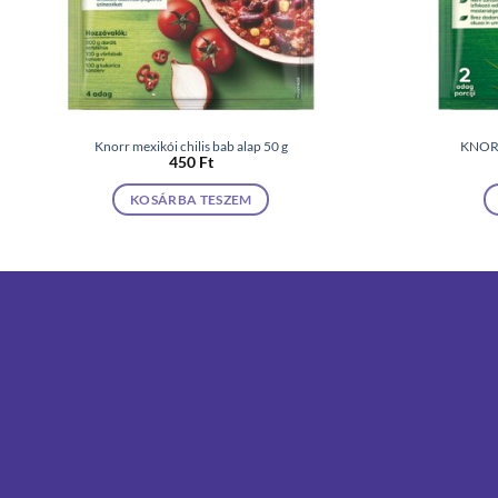
Knorr mexikói chilis bab alap 50 g
KNORR
450
Ft
KOSÁRBA TESZEM