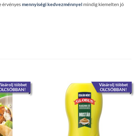
re érvényes
mennyiségi kedvezménnyel
mindig kiemelten jó
ásárolj többet
Vásárolj többet
OLCSÓBBAN!
OLCSÓBBAN!