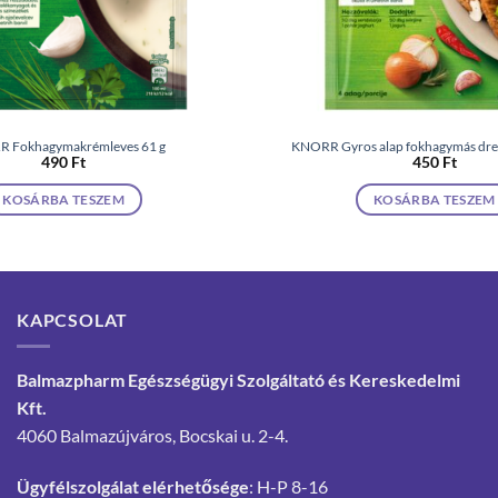
 Fokhagymakrémleves 61 g
KNORR Gyros alap fokhagymás dres
490
Ft
450
Ft
KOSÁRBA TESZEM
KOSÁRBA TESZEM
KAPCSOLAT
Balmazpharm Egészségügyi Szolgáltató és Kereskedelmi
Kft.
4060 Balmazújváros, Bocskai u. 2-4.
Ügyfélszolgálat elérhetősége
: H-P 8-16