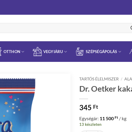
OTTHON
VEGYIÁRU
SZÉPSÉGÁPOLÁS
TARTÓS ÉLELMISZER
/
AL
Dr. Oetker kak
345
Ft
Ft
Egységár:
11 500
/ kg
13 készleten