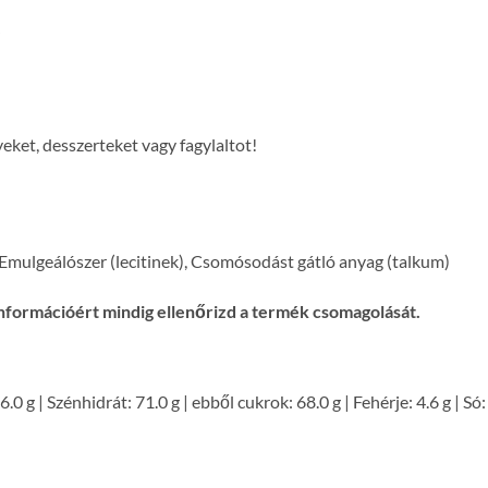
yeket, desszerteket vagy fagylaltot!
Emulgeálószer (lecitinek), Csomósodást gátló anyag (talkum)
nformációért mindig ellenőrizd a termék csomagolását.
 6.0 g | Szénhidrát: 71.0 g | ebből cukrok: 68.0 g | Fehérje: 4.6 g | Só: