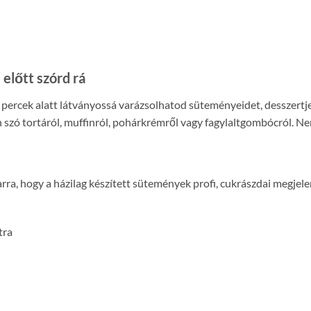
előtt szórd rá
percek alatt látványossá varázsolhatod süteményeidet, desszertjei
 szó tortáról, muffinról, pohárkrémről vagy fagylaltgombócról. Nem s
ra, hogy a házilag készített sütemények profi, cukrászdai megjel
tra