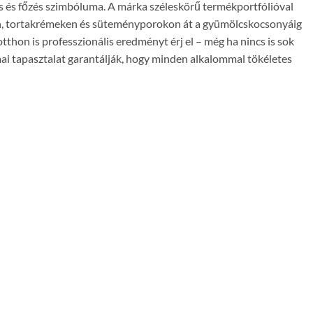
és és főzés szimbóluma. A márka széleskörű termékportfólióval
on, tortakrémeken és süteményporokon át a gyümölcskocsonyáig
thon is professzionális eredményt érj el – még ha nincs is sok
ai tapasztalat garantálják, hogy minden alkalommal tökéletes