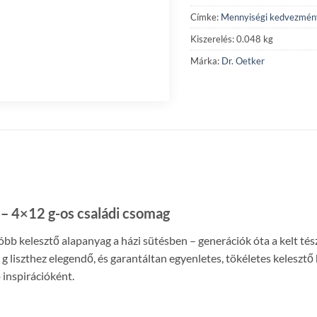
Címke:
Mennyiségi kedvezmén
Kiszerelés: 0.048 kg
Márka:
Dr. Oetker
– 4×12 g-os családi csomag
óbb kelesztő alapanyag a házi sütésben – generációk óta a kelt té
 g liszthez elegendő, és garantáltan egyenletes, tökéletes keleszt
 inspirációként.