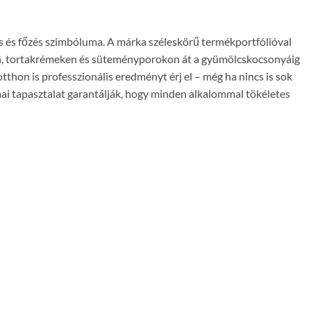
és és főzés szimbóluma. A márka széleskörű termékportfólióval
on, tortakrémeken és süteményporokon át a gyümölcskocsonyáig
thon is professzionális eredményt érj el – még ha nincs is sok
ai tapasztalat garantálják, hogy minden alkalommal tökéletes