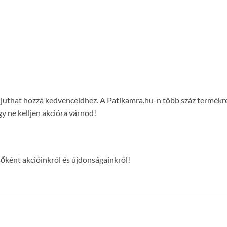
on juthat hozzá kedvenceidhez. A Patikamra.hu-n több száz termék
y ne kelljen akcióra várnod!
lsőként akcióinkról és újdonságainkról!