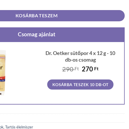
 mennyiség
KOSÁRBA TESZEM
Csomag ajánlat
Dr. Oetker sütőpor 4 x 12 g - 10
db-os csomag
Original
Current
290
270
Ft
Ft
price
price
was:
is:
KOSÁRBA TESZEK 10 DB-OT
290 Ft.
270 Ft.
ok
,
Tartós élelmiszer