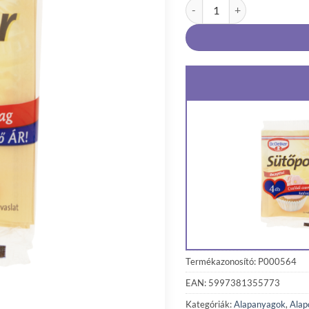
Dr. Oetker sütőpor 4 x 12 g
Termékazonosító: P000564
EAN: 5997381355773
Kategóriák:
Alapanyagok
,
Alap