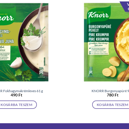
V
 Fokhagymakrémleves 61 g
KNORR Burgonyapüré 9
490
Ft
780
Ft
KOSÁRBA TESZEM
KOSÁRBA TESZEM