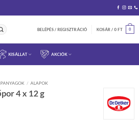
0
BELÉPÉS / REGISZTRÁCIÓ
KOSÁR /
0
FT
KISÁLLAT
AKCIÓK
APANYAGOK
/
ALAPOK
por 4 x 12 g