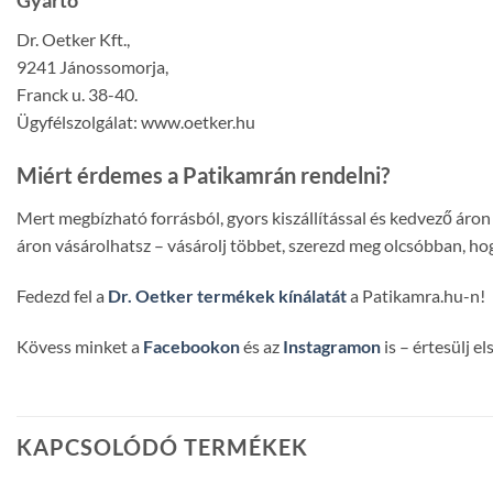
Dr. Oetker Kft.,
9241 Jánossomorja,
Franck u. 38-40.
Ügyfélszolgálat: www.oetker.hu
Miért érdemes a Patikamrán rendelni?
Mert megbízható forrásból, gyors kiszállítással és kedvező ár
áron vásárolhatsz – vásárolj többet, szerezd meg olcsóbban, hog
Fedezd fel a
Dr. Oetker termékek kínálatát
a Patikamra.hu-n!
Kövess minket a
Facebookon
és az
Instagramon
is – értesülj e
KAPCSOLÓDÓ TERMÉKEK