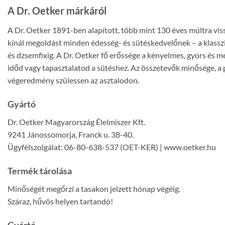
A Dr. Oetker márkáról
A Dr. Oetker 1891-ben alapított, több mint 130 éves múltra vi
kínál megoldást minden édesség- és sütéskedvelőnek – a klass
és dzsemfixig. A Dr. Oetker fő erőssége a kényelmes, gyors és m
időd vagy tapasztalatod a sütéshez. Az összetevők minősége, a 
végeredmény szülessen az asztalodon.
Gyártó
Dr. Oetker Magyarország Élelmiszer Kft.
9241 Jánossomorja, Franck u. 38-40.
Ügyfélszolgálat: 06-80-638-537 (OET-KER) | www.oetker.hu
Termék tárolása
Minőségét megőrzi a tasakon jelzett hónap végéig.
Száraz, hűvös helyen tartandó!
Gyártó