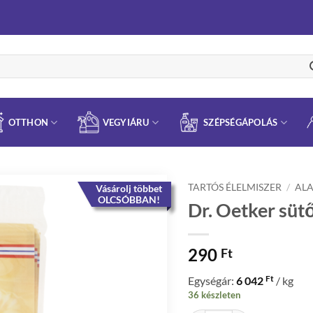
OTTHON
VEGYIÁRU
SZÉPSÉGÁPOLÁS
TARTÓS ÉLELMISZER
/
AL
Vásárolj többet
OLCSÓBBAN!
Dr. Oetker sütő
290
Ft
Ft
Egységár:
6 042
/ kg
36 készleten