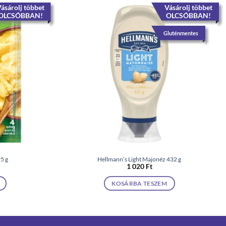
ásárolj többet
Vásárolj többet
OLCSÓBBAN!
OLCSÓBBAN!
Gluténmentes
5 g
Hellmann’s Light Majonéz 432 g
1 020
Ft
KOSÁRBA TESZEM