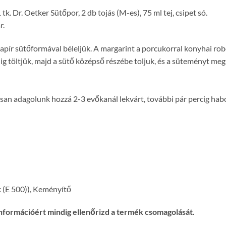
tk. Dr. Oetker Sütőpor, 2 db tojás (M-es), 75 ml tej, csipet só.
r.
apír sütőformával béleljük. A margarint a porcukorral konyhai ro
ig töltjük, majd a sütő középső részébe toljuk, és a süteményt meg
san adagolunk hozzá 2-3 evőkanál lekvárt, további pár percig habo
k (E 500)), Keményítő
nformációért mindig ellenőrizd a termék csomagolását.