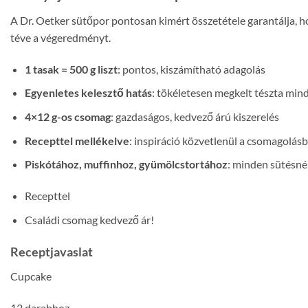
A Dr. Oetker sütőpor pontosan kimért összetétele garantálja, 
téve a végeredményt.
1 tasak = 500 g liszt
: pontos, kiszámítható adagolás
Egyenletes kelesztő hatás
: tökéletesen megkelt tészta mi
4×12 g-os csomag
: gazdaságos, kedvező árú kiszerelés
Recepttel mellékelve
: inspiráció közvetlenül a csomagolás
Piskótához, muffinhoz, gyümölcstortához
: minden sütésné
Recepttel
Családi csomag kedvező ár!
Receptjavaslat
Cupcake
12 darabhoz