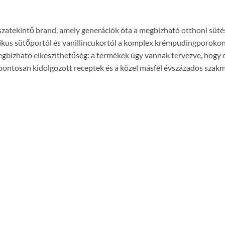
sszatekintő brand, amely generációk óta a megbízható otthoni süt
zikus sütőportól és vanillincukortól a komplex krémpudingporok
egbízható elkészíthetőség: a termékek úgy vannak tervezve, hogy ot
pontosan kidolgozott receptek és a közel másfél évszázados szakm