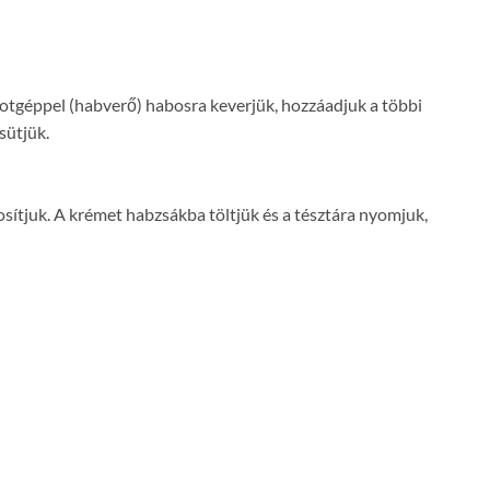
botgéppel (habverő) habosra keverjük, hozzáadjuk a többi
sütjük.
sítjuk. A krémet habzsákba töltjük és a tésztára nyomjuk,