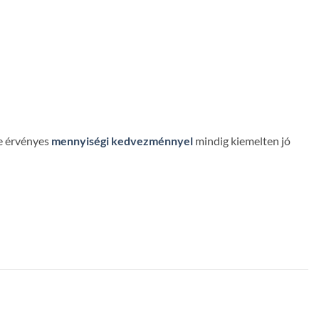
re érvényes
mennyiségi kedvezménnyel
mindig kiemelten jó