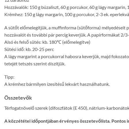
Hozzávalók: 150 g búzaliszt, 60 g porcukor, 60 g lágy margarin, 1 
Krémhez: 150 g lágy margarin, 100 g porcukor, 2-3 ek. eperlekvá
A sütőt előmelegítjük, a muffinforma (sütőforma) mélyedéseit p
hozzávalót és további pár percig keverjük. A papírformákat 2/3-
Alsó és felső sütés: kb. 180℃ (előmelegítve)
Sütési idő: kb. 20-25 perc
A lágy margarint a porcukorral habosra keverjük, majd fokozato
tetejét tetszés szerint díszítjük.
Tipp:
A krémhez bármilyen ízesítésű lekvárt használhatunk.
Összetevők
Térfogatnövelő szerek (difoszfátok (E 450), nátrium-karbonáto
A közzététel időpontjában érvényes összetevőlista. Pontos i