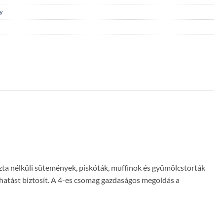
y
szta nélküli sütemények, piskóták, muffinok és gyümölcstorták
ő hatást biztosít. A 4-es csomag gazdaságos megoldás a