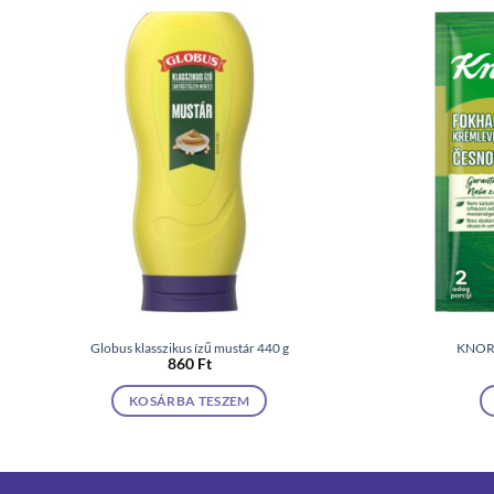
Globus klasszikus ízű mustár 440 g
KNORR
860
Ft
KOSÁRBA TESZEM