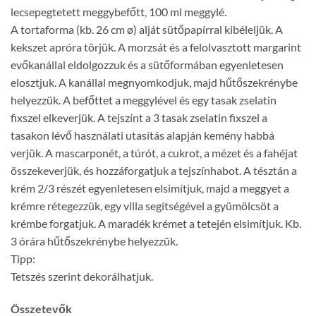
lecsepegtetett meggybefőtt, 100 ml meggylé.
A tortaforma (kb. 26 cm ø) alját sütőpapírral kibéleljük. A
kekszet apróra törjük. A morzsát és a felolvasztott margarint
evőkanállal eldolgozzuk és a sütőformában egyenletesen
elosztjuk. A kanállal megnyomkodjuk, majd hűtőszekrénybe
helyezzük. A befőttet a meggylével és egy tasak zselatin
fixszel elkeverjük. A tejszínt a 3 tasak zselatin fixszel a
tasakon lévő használati utasítás alapján kemény habbá
verjük. A mascarponét, a túrót, a cukrot, a mézet és a fahéjat
összekeverjük, és hozzáforgatjuk a tejszínhabot. A tésztán a
krém 2/3 részét egyenletesen elsimítjuk, majd a meggyet a
krémre rétegezzük, egy villa segítségével a gyümölcsöt a
krémbe forgatjuk. A maradék krémet a tetején elsimítjuk. Kb.
3 órára hűtőszekrénybe helyezzük.
Tipp:
Tetszés szerint dekorálhatjuk.
Összetevők