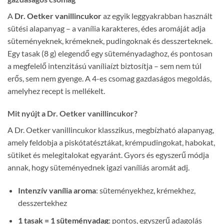
A
Dr. Oetker vanillincukor
az egyik leggyakrabban használt
sütési alapanyag – a vanília karakteres, édes aromáját adja
süteményeknek, krémeknek, pudingoknak és desszerteknek.
Egy tasak (8 g) elegendő egy süteményadaghoz, és pontosan
a megfelelő intenzitású vaníliaízt biztosítja – sem nem túl
erős, sem nem gyenge. A 4-es csomag gazdaságos megoldás,
amelyhez recept is mellékelt.
Mit nyújt a Dr. Oetker vanillincukor?
A Dr. Oetker vanillincukor klasszikus, megbízható alapanyag,
amely feldobja a piskótatésztákat, krémpudingokat, habokat,
sütiket és melegitalokat egyaránt. Gyors és egyszerű módja
annak, hogy süteményednek igazi vaníliás aromát adj.
Intenzív vanília aroma
: süteményekhez, krémekhez,
desszertekhez
1 tasak = 1 süteményadag
: pontos, egyszerű adagolás