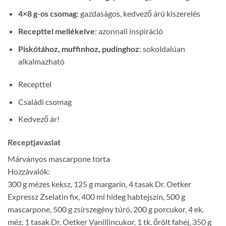
4×8 g-os csomag
: gazdaságos, kedvező árú kiszerelés
Recepttel mellékelve
: azonnali inspiráció
Piskótához, muffinhoz, pudinghoz
: sokoldalúan
alkalmazható
Recepttel
Családi csomag
Kedvező ár!
Receptjavaslat
Márványos mascarpone torta
Hozzávalók:
300 g mézes keksz, 125 g margarin, 4 tasak Dr. Oetker
Expressz Zselatin fix, 400 ml hideg habtejszín, 500 g
mascarpone, 500 g zsírszegény túró, 200 g porcukor, 4 ek.
méz, 1 tasak Dr. Oetker Vanillincukor, 1 tk. őrölt fahéj, 350 g