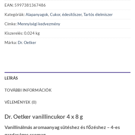
EAN: 5997381367486
Kategóriák:
Alapanyagok
,
Cukor, édesítőszer
,
Tartós élelmiszer
Címke:
Mennyiségi kedvezmény
Kiszerelés: 0.024 kg
Márka:
Dr. Oetker
LEÍRÁS
TOVÁBBI INFORMÁCIÓK
VÉLEMÉNYEK (0)
Dr. Oetker vanillincukor 4 x 8 g
Vanillinálmás aromaanyag sütéshez és főzéshez – 4-es
gazdaságos csomag