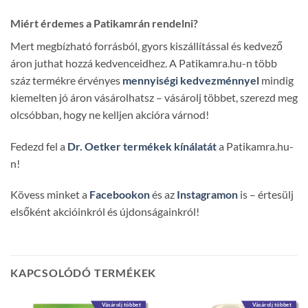
Miért érdemes a Patikamrán rendelni?
Mert megbízható forrásból, gyors kiszállítással és kedvező
áron juthat hozzá kedvenceidhez. A Patikamra.hu-n több
száz termékre érvényes
mennyiségi kedvezménnyel
mindig
kiemelten jó áron vásárolhatsz – vásárolj többet, szerezd meg
olcsóbban, hogy ne kelljen akcióra várnod!
Fedezd fel a
Dr. Oetker termékek kínálatát
a Patikamra.hu-
n!
Kövess minket a
Facebookon
és az
Instagramon
is – értesülj
elsőként akcióinkról és újdonságainkról!
KAPCSOLÓDÓ TERMÉKEK
Vásárolj többet
Vásárolj többet