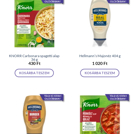
OLCSÓBBAN!
OLCSÓBBAN!
KNORR Carbonara spagetti alap
Hellmann’s Majonéz 404 g
36 g
430
Ft
1 020
Ft
KOSÁRBA TESZEM
KOSÁRBA TESZEM
Vásárolj többet
Vásárolj többet
OLCSÓBBAN!
OLCSÓBBAN!