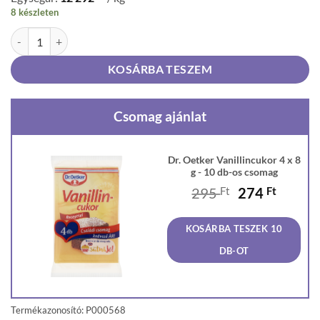
8 készleten
Dr. Oetker Vanillincukor 4 x 8 g mennyiség
KOSÁRBA TESZEM
Csomag ajánlat
Dr. Oetker Vanillincukor 4 x 8
g - 10 db-os csomag
Original
Curren
295
Ft
274
Ft
price
price
was:
is:
KOSÁRBA TESZEK 10
295 Ft.
274 Ft
DB-OT
Termékazonosító: P000568