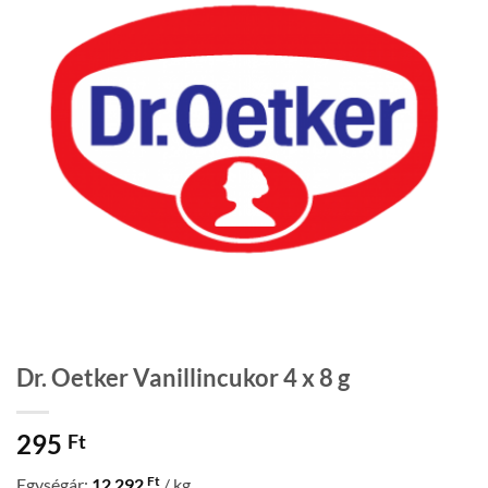
Dr. Oetker Vanillincukor 4 x 8 g
295
Ft
Ft
Egységár:
12 292
/ kg