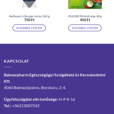
Hellmann’s Burger szósz 260 g
KNORR Pörkölt alap 48 g
750
Ft
450
Ft
KOSÁRBA TESZEM
KOSÁRBA TESZEM
KAPCSOLAT
Balmazpharm Egészségügyi Szolgáltató és Kereskedelmi
Kft.
4060 Balmazújváros, Bocskai u. 2-4.
Ügyfélszolgálat elérhetősége
: H-P 8-16
Tel.:
+36213007542