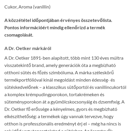
Cukor, Aroma (vanillin)
A közzététel időpontjában érvényes összetevőlista.
Pontos információért mindig ellenőrizd a termék
csomagolását.
A Dr. Oetker márkáról
A Dr. Oetker 1891-ben alapított, több mint 130 éves múltra
visszatekintő brand, amely generációk óta a megbízható
otthoni sütés és főzés szimbóluma. A márka széleskörű
termékportfólióval kínál megoldást minden édesség- és
sütéskedvelőnek – a klasszikus sütőportól és vanillincukortól
a komplex krémpudingporokon, tortakrémeken és
süteményporokon át a gyümölcskocsonyáig és dzsemfixig. A
Dr. Oetker fő erőssége a kényelmes, gyors és megbízható
elkészíthetőség: a termékek úgy vannak tervezve, hogy
otthon is professzionális eredményt érj el – még ha nincs is
sok időd vagy tapasztalatod a sütéshez. Az összetevők