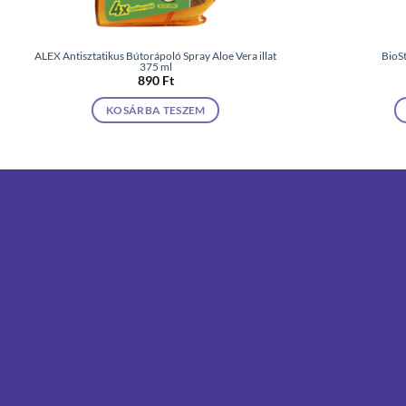
ALEX Antisztatikus Bútorápoló Spray Aloe Vera illat
BioS
375 ml
890
Ft
KOSÁRBA TESZEM