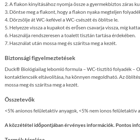
2. A flakon kinyitásához nyomja össze a gyermekbiztos záras kupa
3. Döntse meg a flakont, hogy a flakon nyaka megteljen folyadékk
4. Dörzsölje át WC-kefével a WC-csészét és öblítse le.
5. Helyezze vissza a kupakot és erősen csavarja vissza, míg katt
6. Használja rendszeresen a toalett tisztán tartása érdekében.
7. Használat után mossa meg és szárítsa meg a kezét.
Biztonsági figyelmeztetések
Duck® Biológiailag lebomló formula – WC-tisztító folyadék – 
kontaktlencsék eltávolítása, ha könnyen megoldható. Az öblítés 
mossa meg és szárítsa meg a kezét.
Összetevők
<5% anionos felületaktív anyagok, <5% nem ionos felületaktív a
A közzététel időpontjában érvényes információk. Pontos inf
Termék tárolása