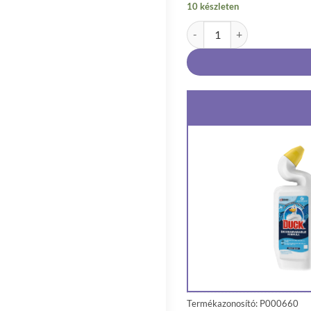
10 készleten
Duck Ocean Splash Biológiai
Termékazonosító: P000660