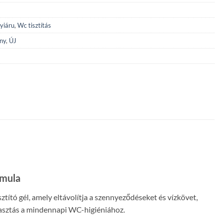
yiáru
,
Wc tisztítás
ny
,
ÚJ
rmula
ztító gél, amely eltávolítja a szennyeződéseket és vízkövet,
álasztás a mindennapi WC-higiéniához.