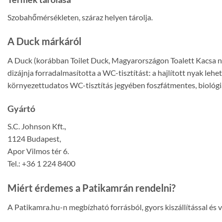
Szobahőmérsékleten, száraz helyen tárolja.
A Duck márkáról
A Duck (korábban Toilet Duck, Magyarországon Toalett Kacsa né
dizájnja forradalmasította a WC-tisztítást: a hajlított nyak leh
környezettudatos WC-tisztítás jegyében foszfátmentes, biológi
Gyártó
S.C. Johnson Kft.,
1124 Budapest,
Apor Vilmos tér 6.
Tel.: +36 1 224 8400
Miért érdemes a Patikamrán rendelni?
A Patikamra.hu-n megbízható forrásból, gyors kiszállítással és