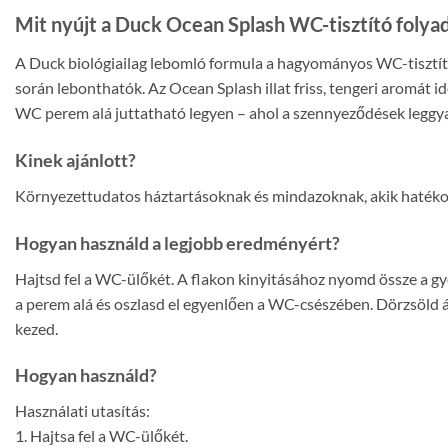
Mit nyújt a Duck Ocean Splash WC-tisztító folya
A Duck biológiailag lebomló formula a hagyományos WC-tisztító
során lebonthatók. Az Ocean Splash illat friss, tengeri aromát i
WC perem alá juttatható legyen – ahol a szennyeződések legg
Kinek ajánlott?
Környezettudatos háztartásoknak és mindazoknak, akik hatékony, 
Hogyan használd a legjobb eredményért?
Hajtsd fel a WC-ülőkét. A flakon kinyitásához nyomd össze a gye
a perem alá és oszlasd el egyenlően a WC-csészében. Dörzsöld 
kezed.
Hogyan használd?
Használati utasítás:
1. Hajtsa fel a WC-ülőkét.