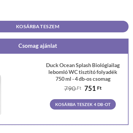
lag lebomló WC tisztító folyadék 750 ml mennyiség
KOSÁRBA TESZEM
Csomag ajánlat
Duck Ocean Splash Biológiailag
lebomló WC tisztító folyadék
750 ml - 4 db-os csomag
Original
Current
790
751
Ft
Ft
price
price
was:
is:
KOSÁRBA TESZEK 4 DB-OT
790 Ft.
751 Ft.