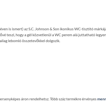
ven is ismert) az S.C. Johnson & Son ikonikus WC-tisztító márká
etővé teszi, hogy a gél közvetlenül a WC perem alá juttatható legy
ailag lebomló összetevőkkel dolgozik.
 versenyképes áron rendelhetsz. Több száz termékre érvényes
menn