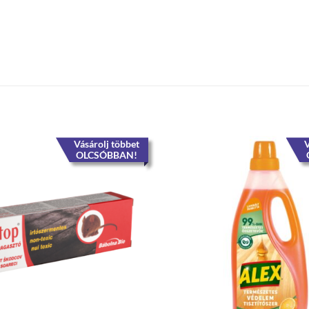
Vásárolj többet
V
OLCSÓBBAN!