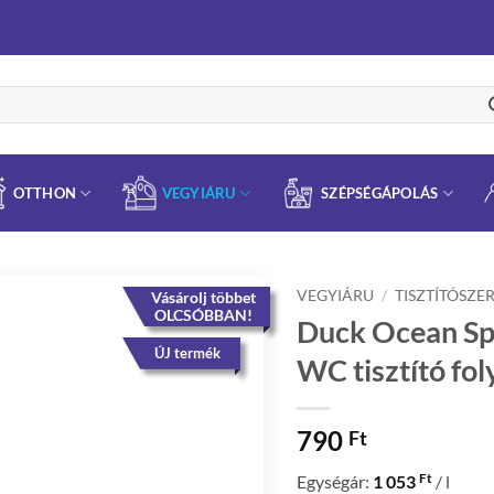
OTTHON
VEGYIÁRU
SZÉPSÉGÁPOLÁS
VEGYIÁRU
/
TISZTÍTÓSZE
Vásárolj többet
OLCSÓBBAN!
Duck Ocean Spl
ÚJ termék
WC tisztító fo
790
Ft
Ft
Egységár:
1 053
/ l