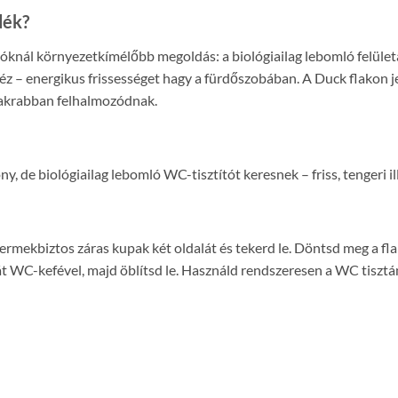
dék?
knál környezetkímélőbb megoldás: a biológiailag lebomló felületa
déz – energikus frissességet hagy a fürdőszobában. A Duck flakon jel
yakrabban felhalmozódnak.
de biológiailag lebomló WC-tisztítót keresnek – friss, tengeri ill
rmekbiztos záras kupak két oldalát és tekerd le. Döntsd meg a flak
át WC-kefével, majd öblítsd le. Használd rendszeresen a WC tiszt