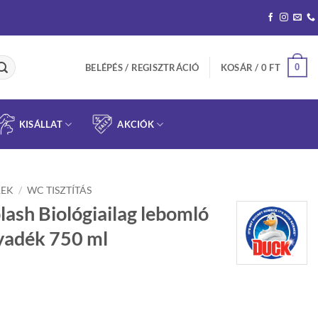
0
BELÉPÉS / REGISZTRÁCIÓ
KOSÁR /
0
FT
KISÁLLAT
AKCIÓK
REK
/
WC TISZTÍTÁS
ash Biológiailag lebomló
lyadék 750 ml