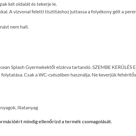
k két oldalát és tekerje le.
al. A vízvonal feletti tisztításhoz juttassa a folyékony gélt a per
anást nem hall.
Ocean Splash Gyermekektől elzárva tartandó. SZEMBE KERÜLÉS ESET
folytatása. Csak a WC-csészében használja. Ne keverjük fehérítősz
nyagok, Illatanyag
ormációért mindig ellenőrizd a termék csomagolását.