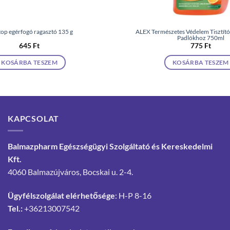
top egérfogó ragasztó 135 g
ALEX Természetes Védelem Tisztító
Padlókhoz 750ml
645
Ft
775
Ft
KOSÁRBA TESZEM
KOSÁRBA TESZEM
KAPCSOLAT
Balmazpharm Egészségügyi Szolgáltató és Kereskedelmi
Kft.
4060 Balmazújváros, Bocskai u. 2-4.
Ügyfélszolgálat elérhetősége
: H-P 8-16
Tel.:
+36213007542