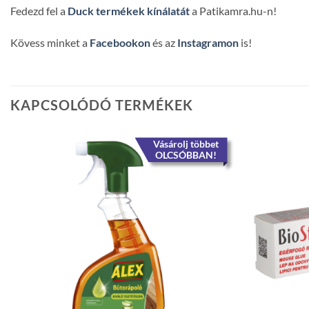
Fedezd fel a
Duck termékek kínálatát
a Patikamra.hu-n!
Kövess minket a
Facebookon
és az
Instagramon
is!
KAPCSOLÓDÓ TERMÉKEK
Vásárolj többet
OLCSÓBBAN!