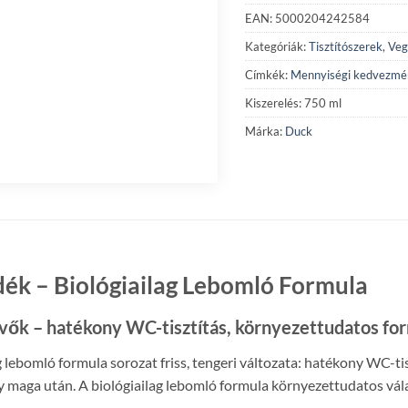
EAN: 5000204242584
Kategóriák:
Tisztítószerek
,
Veg
Címkék:
Mennyiségi kedvezmé
Kiszerelés: 750 ml
Márka:
Duck
dék – Biológiailag Lebomló Formula
tevők – hatékony WC-tisztítás, környezettudatos fo
 lebomló formula sorozat friss, tengeri változata: hatékony WC-tis
agy maga után. A biológiailag lebomló formula környezettudatos v