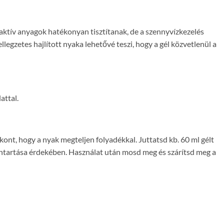
ktív anyagok hatékonyan tisztítanak, de a szennyvízkezelés
legzetes hajlított nyaka lehetővé teszi, hogy a gél közvetlenül a
attal.
ont, hogy a nyak megteljen folyadékkal. Juttatsd kb. 60 ml gélt
ántartása érdekében. Használat után mosd meg és szárítsd meg a