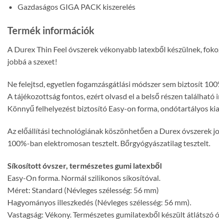
Gazdaságos GIGA PACK kiszerelés
Termék információk
A Durex Thin Feel óvszerek vékonyabb latexből készülnek, fokoz
jobbá a szexet!
Ne felejtsd, egyetlen fogamzásgátlási módszer sem biztosít 100
A tájékozottság fontos, ezért olvasd el a belső részen található
Könnyű felhelyezést biztosító Easy-on forma, ondótartályos kial
Az előállítási technológiának köszönhetően a Durex óvszerek 
100%-ban elektromosan tesztelt. Bőrgyógyászatilag tesztelt.
Síkosított óvszer, természetes gumi latexből
Easy-On forma. Normál szilikonos síkosítóval.
Méret: Standard (Névleges szélesség: 56 mm)
Hagyományos illeszkedés (Névleges szélesség: 56 mm).
Vastagság: Vékony. Természetes gumilatexből készült átlátszó 