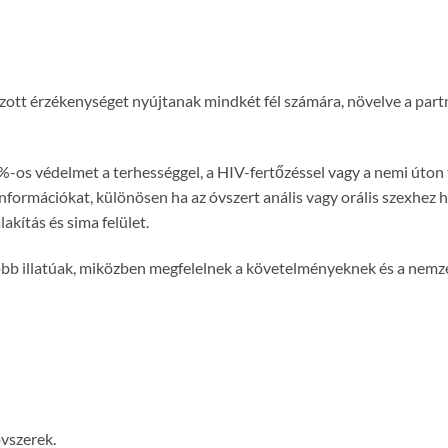
ott érzékenységet nyújtanak mindkét fél számára, növelve a partn
%-os védelmet a terhességgel, a HIV-fertőzéssel vagy a nemi úton
 információkat, különösen ha az óvszert anális vagy orális szexhez 
akítás és sima felület.
jobb illatúak, miközben megfelelnek a követelményeknek és a nem
óvszerek.