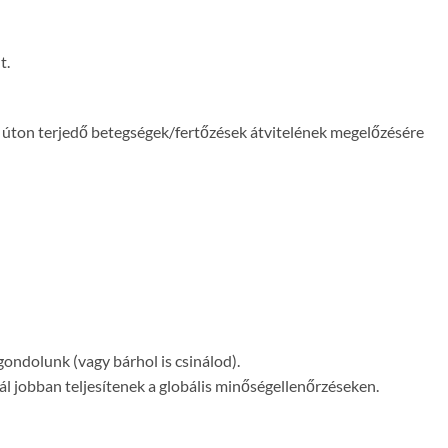
t.
s úton terjedő betegségek/fertőzések átvitelének megelőzésére
ondolunk (vagy bárhol is csinálod).
ál jobban teljesítenek a globális minőségellenőrzéseken.