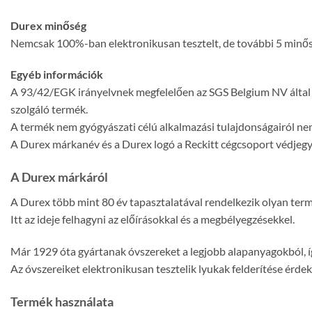
Durex minőség
Nemcsak 100%-ban elektronikusan tesztelt, de további 5 minőség
Egyéb információk
A 93/42/EGK irányelvnek megfelelően az SGS Belgium NV által a
szolgáló termék.
A termék nem gyógyászati célú alkalmazási tulajdonságairól nem
A Durex márkanév és a Durex logó a Reckitt cégcsoport védjegy
A Durex márkáról
A Durex több mint 80 év tapasztalatával rendelkezik olyan ter
Itt az ideje felhagyni az előírásokkal és a megbélyegzésekkel.
Már 1929 óta gyártanak óvszereket a legjobb alapanyagokból, íg
Az óvszereiket elektronikusan tesztelik lyukak felderítése érde
Termék használata