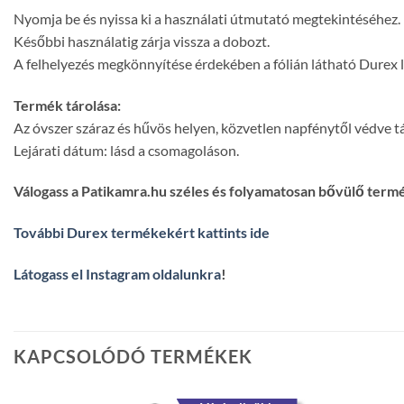
Nyomja be és nyissa ki a használati útmutató megtekintéséhez.
Későbbi használatig zárja vissza a dobozt.
A felhelyezés megkönnyítése érdekében a fólián látható Durex lo
Termék tárolása:
Az óvszer száraz és hűvös helyen, közvetlen napfénytől védve 
Lejárati dátum: lásd a csomagoláson.
Válogass a Patikamra.hu széles és folyamatosan bővülő term
További Durex termékekért kattints ide
Látogass el Instagram oldalunkra
!
KAPCSOLÓDÓ TERMÉKEK