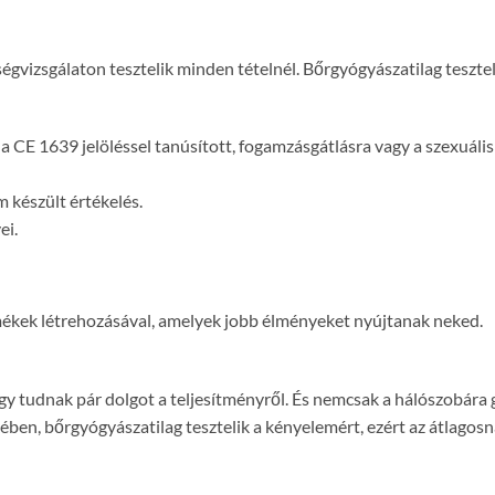
vizsgálaton tesztelik minden tételnél. Bőrgyógyászatilag tesztel
 CE 1639 jelöléssel tanúsított, fogamzásgátlásra vagy a szexuáli
 készült értékelés.
ei.
mékek létrehozásával, amelyek jobb élményeket nyújtanak neked.
y tudnak pár dolgot a teljesítményről. És nemcsak a hálószobára g
kében, bőrgyógyászatilag tesztelik a kényelemért, ezért az átlagosn