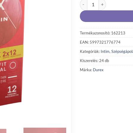
Durex Feel Thin óvszer 2 x 
Termékazonosító: 162213
EAN: 5997321776774
Kategóriák:
Intim
,
Szépségápol
Kiszerelés: 24 db
Márka:
Durex