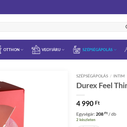
OTTHON
VEGYIÁRU
SZÉPSÉGÁPOLÁS
SZÉPSÉGÁPOLÁS
/
INTIM
Durex Feel Thi
4 990
Ft
Ft
Egységár:
208
/ db
2 készleten