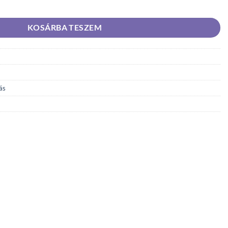
12 db mennyiség
KOSÁRBA TESZEM
ás