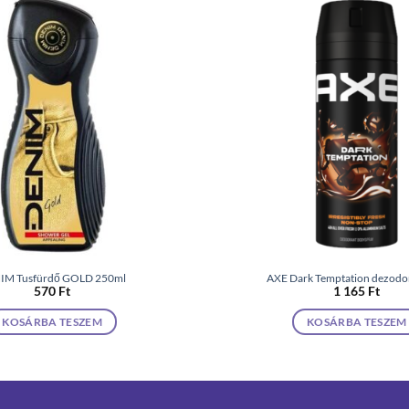
IM Tusfürdő GOLD 250ml
AXE Dark Temptation dezodo
570
Ft
1 165
Ft
KOSÁRBA TESZEM
KOSÁRBA TESZEM