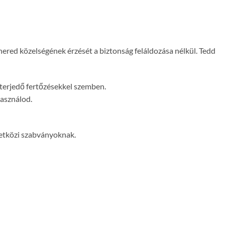
ered közelségének érzését a biztonság feláldozása nélkül. Tedd
 terjedő fertőzésekkel szemben.
használod.
zetközi szabványoknak.