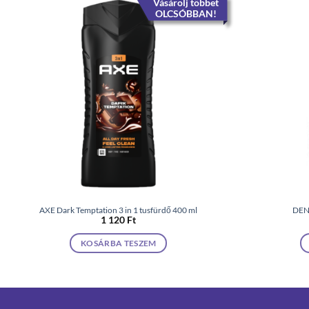
Vásárolj többet
OLCSÓBBAN!
AXE Dark Temptation 3 in 1 tusfürdő 400 ml
DEN
1 120
Ft
KOSÁRBA TESZEM