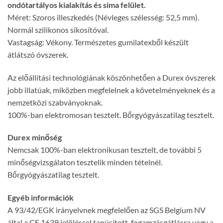
ondótartályos kialakítás és sima felület.
Méret: Szoros illeszkedés (Névleges szélesség: 52,5 mm).
Normál szilikonos síkosítóval.
Vastagság: Vékony. Természetes gumilatexből készült
átlátszó óvszerek.
Az előállítási technológiának köszönhetően a Durex óvszerek
jobb illatúak, miközben megfelelnek a követelményeknek és a
nemzetközi szabványoknak.
100%-ban elektromosan tesztelt. Bőrgyógyászatilag tesztelt.
Durex minőség
Nemcsak 100%-ban elektronikusan tesztelt, de további 5
minőségvizsgálaton tesztelik minden tételnél.
Bőrgyógyászatilag tesztelt.
Egyéb információk
A 93/42/EGK irányelvnek megfelelően az SGS Belgium NV
által a CE 1639 jelöléssel tanúsított, fogamzásgátlásra vagy a