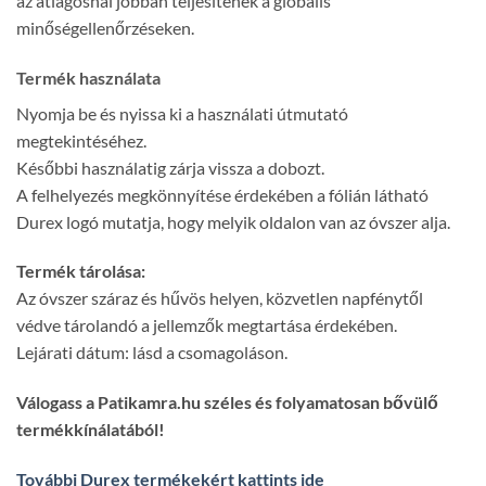
az átlagosnál jobban teljesítenek a globális
minőségellenőrzéseken.
Termék használata
Nyomja be és nyissa ki a használati útmutató
megtekintéséhez.
Későbbi használatig zárja vissza a dobozt.
A felhelyezés megkönnyítése érdekében a fólián látható
Durex logó mutatja, hogy melyik oldalon van az óvszer alja.
Termék tárolása:
Az óvszer száraz és hűvös helyen, közvetlen napfénytől
védve tárolandó a jellemzők megtartása érdekében.
Lejárati dátum: lásd a csomagoláson.
Válogass a Patikamra.hu széles és folyamatosan bővülő
termékkínálatából!
További Durex termékekért kattints ide