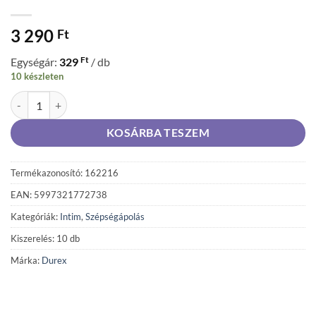
3 290
Ft
Ft
Egységár:
329
/ db
10 készleten
Durex Feel Thin Slim óvszer 10 db mennyiség
KOSÁRBA TESZEM
Termékazonosító: 162216
EAN: 5997321772738
Kategóriák:
Intim
,
Szépségápolás
Kiszerelés: 10 db
Márka:
Durex