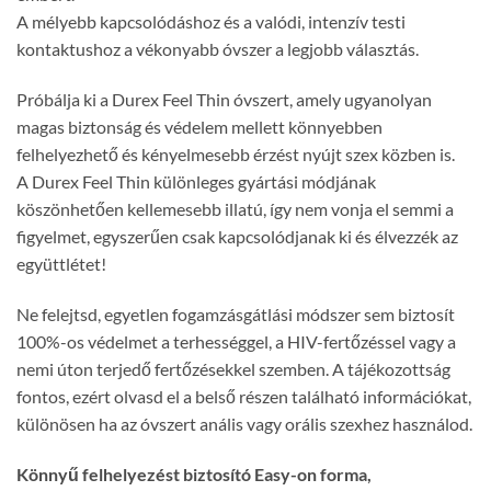
A mélyebb kapcsolódáshoz és a valódi, intenzív testi
kontaktushoz a vékonyabb óvszer a legjobb választás.
Próbálja ki a Durex Feel Thin óvszert, amely ugyanolyan
magas biztonság és védelem mellett könnyebben
felhelyezhető és kényelmesebb érzést nyújt szex közben is.
A Durex Feel Thin különleges gyártási módjának
köszönhetően kellemesebb illatú, így nem vonja el semmi a
figyelmet, egyszerűen csak kapcsolódjanak ki és élvezzék az
együttlétet!
Ne felejtsd, egyetlen fogamzásgátlási módszer sem biztosít
100%-os védelmet a terhességgel, a HIV-fertőzéssel vagy a
nemi úton terjedő fertőzésekkel szemben. A tájékozottság
fontos, ezért olvasd el a belső részen található információkat,
különösen ha az óvszert anális vagy orális szexhez használod.
Könnyű felhelyezést biztosító Easy-on forma,