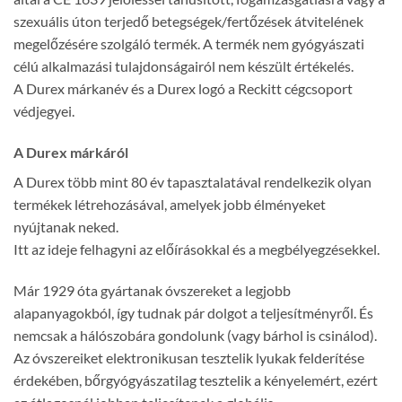
szexuális úton terjedő betegségek/fertőzések átvitelének
megelőzésére szolgáló termék. A termék nem gyógyászati
célú alkalmazási tulajdonságairól nem készült értékelés.
A Durex márkanév és a Durex logó a Reckitt cégcsoport
védjegyei.
A Durex márkáról
A Durex több mint 80 év tapasztalatával rendelkezik olyan
termékek létrehozásával, amelyek jobb élményeket
nyújtanak neked.
Itt az ideje felhagyni az előírásokkal és a megbélyegzésekkel.
Már 1929 óta gyártanak óvszereket a legjobb
alapanyagokból, így tudnak pár dolgot a teljesítményről. És
nemcsak a hálószobára gondolunk (vagy bárhol is csinálod).
Az óvszereiket elektronikusan tesztelik lyukak felderítése
érdekében, bőrgyógyászatilag tesztelik a kényelemért, ezért