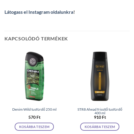
Látogass el Instagram oldalunkra
!
KAPCSOLÓDÓ TERMÉKEK
Denim Wild tusfürdő 250 ml
STR8 Ahead frissítő tusfürdő
400 ml
570
Ft
910
Ft
KOSÁRBA TESZEM
KOSÁRBA TESZEM