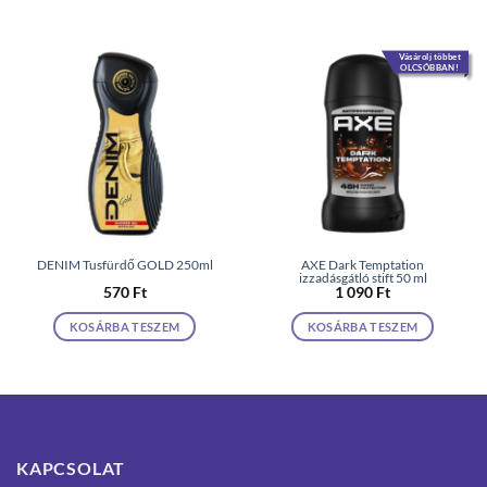
Vásárolj többet
OLCSÓBBAN!
DENIM Tusfürdő GOLD 250ml
AXE Dark Temptation
izzadásgátló stift 50 ml
570
Ft
1 090
Ft
KOSÁRBA TESZEM
KOSÁRBA TESZEM
KAPCSOLAT