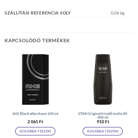
SZÁLLÍTÁSI REFERENCIA SÚLY
0,06 kg
KAPCSOLÓDÓ TERMÉKEK
AXE Black aftershave 100 ml
STR8 Original frissítő tusfürdő
400 ml
2 065
Ft
910
Ft
KOSÁRBA TESZEM
KOSÁRBA TESZEM