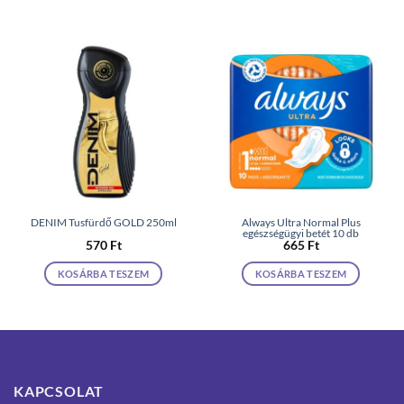
DENIM Tusfürdő GOLD 250ml
Always Ultra Normal Plus
egészségügyi betét 10 db
570
Ft
665
Ft
KOSÁRBA TESZEM
KOSÁRBA TESZEM
KAPCSOLAT