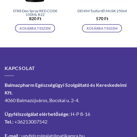
STR8 Deo Spray RED CODE
DENIM Tusfürdő MUSK 250ml
150ML R22
820
Ft
570
Ft
KOSÁRBA TESZEM
KOSÁRBA TESZEM
KAPCSOLAT
Balmazpharm Egészségügyi Szolgáltató és Kereskedelmi
Kft.
4060 Balmazújváros, Bocskai u. 2-4.
Ügyfélszolgálat elérhetősége
: H-P 8-16
Tel.:
+36213007542
E-mail.:
ugyfelszolgalat@patikamra.hu