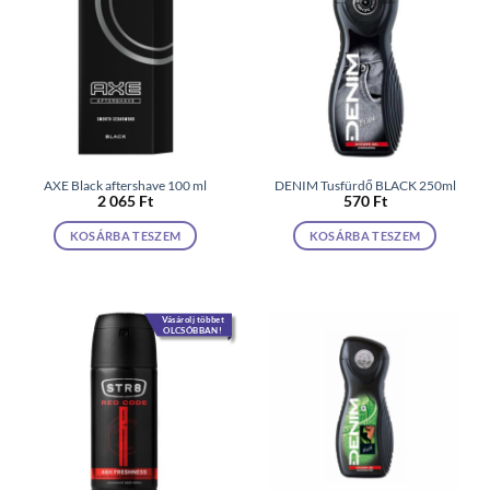
AXE Black aftershave 100 ml
DENIM Tusfürdő BLACK 250ml
2 065
Ft
570
Ft
KOSÁRBA TESZEM
KOSÁRBA TESZEM
Vásárolj többet
OLCSÓBBAN!