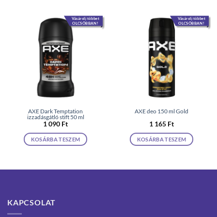
Vásárolj többet
Vásárolj többet
OLCSÓBBAN!
OLCSÓBBAN!
AXE Dark Temptation
AXE deo 150 ml Gold
izzadásgátló stift 50 ml
1 090
Ft
1 165
Ft
KOSÁRBA TESZEM
KOSÁRBA TESZEM
KAPCSOLAT