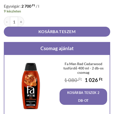
Ft
Egységár:
2 700
/ l
9 készleten
Fa Men Red Cedarwood tusfürdő 400 ml mennyiség
KOSÁRBA TESZEM
Csomag ajánlat
Fa Men Red Cedarwood
tusfürdő 400 ml - 2 db-os
csomag
Original
Curr
1 080
Ft
1 026
Ft
price
price
was:
is:
KOSÁRBA TESZEK 2
1
1
080 Ft.
026 F
DB-OT