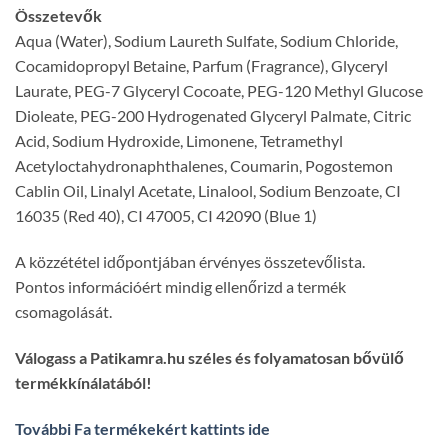
Összetevők
Aqua (Water), Sodium Laureth Sulfate, Sodium Chloride,
Cocamidopropyl Betaine, Parfum (Fragrance), Glyceryl
Laurate, PEG-7 Glyceryl Cocoate, PEG-120 Methyl Glucose
Dioleate, PEG-200 Hydrogenated Glyceryl Palmate, Citric
Acid, Sodium Hydroxide, Limonene, Tetramethyl
Acetyloctahydronaphthalenes, Coumarin, Pogostemon
Cablin Oil, Linalyl Acetate, Linalool, Sodium Benzoate, CI
16035 (Red 40), CI 47005, CI 42090 (Blue 1)
A közzététel időpontjában érvényes összetevőlista.
Pontos információért mindig ellenőrizd a termék
csomagolását.
Válogass a Patikamra.hu széles és folyamatosan bővülő
termékkínálatából!
További Fa termékekért kattints ide