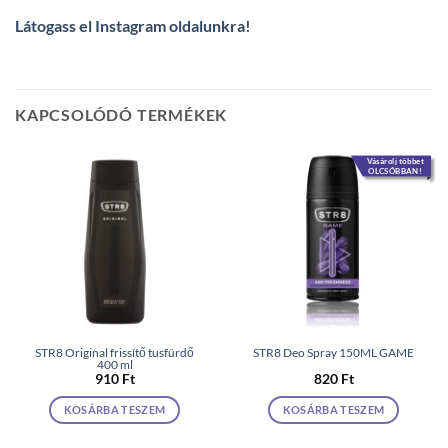
Látogass el Instagram oldalunkra
!
KAPCSOLÓDÓ TERMÉKEK
Vásárolj többet
OLCSÓBBAN!
STR8 Original frissítő tusfürdő
STR8 Deo Spray 150ML GAME
400 ml
910
Ft
820
Ft
KOSÁRBA TESZEM
KOSÁRBA TESZEM