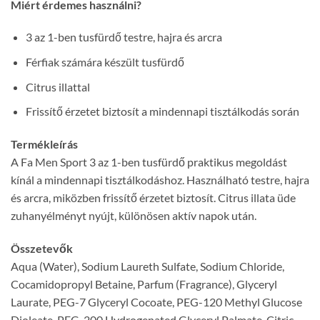
Miért érdemes használni?
3 az 1-ben tusfürdő testre, hajra és arcra
Férfiak számára készült tusfürdő
Citrus illattal
Frissítő érzetet biztosít a mindennapi tisztálkodás során
Termékleírás
A Fa Men Sport 3 az 1-ben tusfürdő praktikus megoldást
kínál a mindennapi tisztálkodáshoz. Használható testre, hajra
és arcra, miközben frissítő érzetet biztosít. Citrus illata üde
zuhanyélményt nyújt, különösen aktív napok után.
Összetevők
Aqua (Water), Sodium Laureth Sulfate, Sodium Chloride,
Cocamidopropyl Betaine, Parfum (Fragrance), Glyceryl
Laurate, PEG-7 Glyceryl Cocoate, PEG-120 Methyl Glucose
Dioleate, PEG-200 Hydrogenated Glyceryl Palmate, Citric