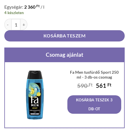
Ft
Egységár:
2 360
/ l
4 készleten
Fa Men tusfürdő Sport 250 ml mennyiség
KOSÁRBA TESZEM
Csomag ajánlat
Fa Men tusfürdő Sport 250
ml - 3 db-os csomag
Original
Curren
590
Ft
561
Ft
price
price
was:
is:
KOSÁRBA TESZEK 3
590 Ft.
561 Ft
DB-OT