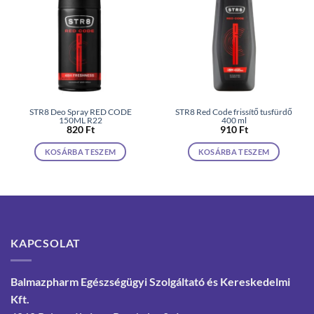
STR8 Deo Spray RED CODE
STR8 Red Code frissítő tusfürdő
150ML R22
400 ml
820
Ft
910
Ft
KOSÁRBA TESZEM
KOSÁRBA TESZEM
KAPCSOLAT
Balmazpharm Egészségügyi Szolgáltató és Kereskedelmi
Kft.