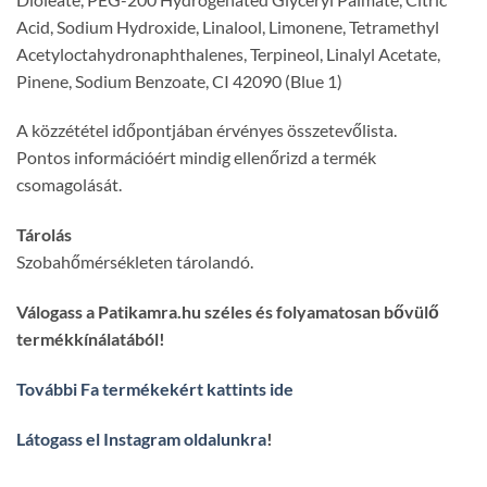
Acid, Sodium Hydroxide, Linalool, Limonene, Tetramethyl
Acetyloctahydronaphthalenes, Terpineol, Linalyl Acetate,
Pinene, Sodium Benzoate, CI 42090 (Blue 1)
A közzététel időpontjában érvényes összetevőlista.
Pontos információért mindig ellenőrizd a termék
csomagolását.
Tárolás
Szobahőmérsékleten tárolandó.
Válogass a Patikamra.hu széles és folyamatosan bővülő
termékkínálatából!
További Fa termékekért kattints ide
Látogass el Instagram oldalunkra
!