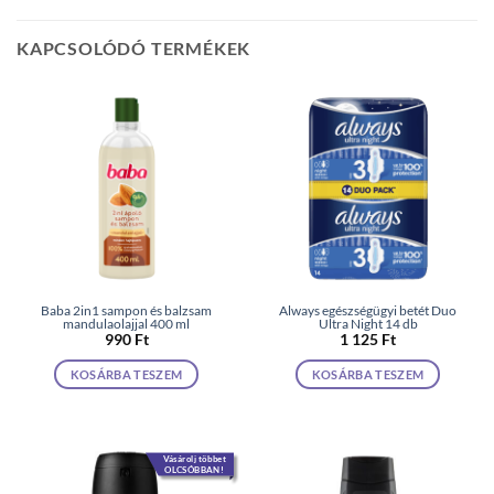
KAPCSOLÓDÓ TERMÉKEK
Baba 2in1 sampon és balzsam
Always egészségügyi betét Duo
mandulaolajjal 400 ml
Ultra Night 14 db
990
Ft
1 125
Ft
KOSÁRBA TESZEM
KOSÁRBA TESZEM
Vásárolj többet
OLCSÓBBAN!