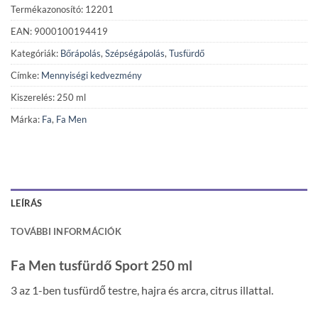
Termékazonosító: 12201
EAN: 9000100194419
Kategóriák:
Bőrápolás
,
Szépségápolás
,
Tusfürdő
Címke:
Mennyiségi kedvezmény
Kiszerelés: 250 ml
Márka:
Fa
,
Fa Men
LEÍRÁS
TOVÁBBI INFORMÁCIÓK
Fa Men tusfürdő Sport 250 ml
3 az 1-ben tusfürdő testre, hajra és arcra, citrus illattal.