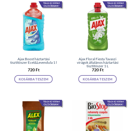
Vásárolj többet
Vásárolj többet
OLCSÓBBAN!
OLCSÓBBAN!
Ajax Boost háztartási
Ajax Floral Fiesta Tavaszi
tisztítószer Ecet&Levendula 1 l
virágok általános háztartási
tisztítószer 1 L
720
Ft
720
Ft
KOSÁRBA TESZEM
KOSÁRBA TESZEM
Vásárolj többet
Vásárolj többet
OLCSÓBBAN!
OLCSÓBBAN!