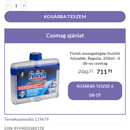
Finish mosogatógép-tisztító folyadék, Regular, 250ml mennyiség
KOSÁRBA TESZEM
Csomag ajánlat
Finish mosogatógép-tisztító
folyadék, Regular, 250ml - 6
db-os csomag
Original
Curren
790
Ft
711
Ft
price
price
was:
is:
KOSÁRBA TESZEK 6
790 Ft.
711 Ft
DB-OT
Termékazonosító: 119679
EAN: 8594002680138