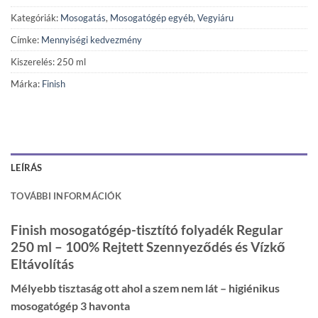
Kategóriák:
Mosogatás
,
Mosogatógép egyéb
,
Vegyiáru
Címke:
Mennyiségi kedvezmény
Kiszerelés: 250 ml
Márka:
Finish
LEÍRÁS
TOVÁBBI INFORMÁCIÓK
Finish mosogatógép-tisztító folyadék Regular
250 ml – 100% Rejtett Szennyeződés és Vízkő
Eltávolítás
Mélyebb tisztaság ott ahol a szem nem lát – higiénikus
mosogatógép 3 havonta