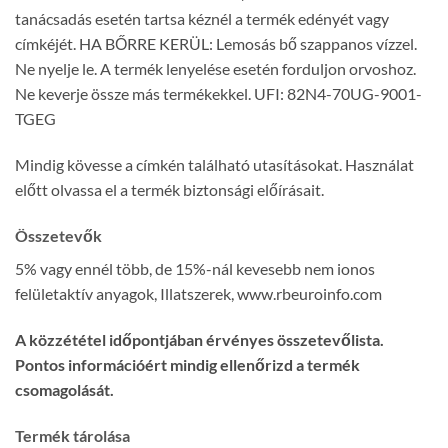
tanácsadás esetén tartsa kéznél a termék edényét vagy
címkéjét. HA BŐRRE KERÜL: Lemosás bő szappanos vízzel.
Ne nyelje le. A termék lenyelése esetén forduljon orvoshoz.
Ne keverje össze más termékekkel. UFI: 82N4-70UG-9001-
TGEG
Mindig kövesse a címkén található utasításokat. Használat
előtt olvassa el a termék biztonsági előírásait.
Összetevők
5% vagy ennél több, de 15%-nál kevesebb nem ionos
felületaktív anyagok, Illatszerek, www.rbeuroinfo.com
A közzététel időpontjában érvényes összetevőlista.
Pontos információért mindig ellenőrizd a termék
csomagolását.
Termék tárolása