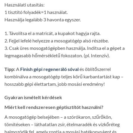
Használati utasítás:
1 tisztító folyadék=1 használat.
Használja legalább 3 havonta egyszer.
1. Távolítsa el a matricát, a kupakot hagyja rajta.
2. Fejjel lefelé helyezze a mosogatógép alsó részébe.
3. Csak üres mosogatógépben használja. Indítsa el a gépet a
legmagasabb hőmérsékletű fokozaton. (pl. Intenzív).
Tipp:
A
Finish gépi regeneráló sóval
és öblítőszerrel
kombinálva a mosogatógép teljes körű karbantartást kap –
hosszabb gépi élettartam, jobb mosási eredmény!
Gyakran ismételt kérdések
Miért kell rendszeresen géptisztítót használni?
A mosogatógép belsejében – a szórókaron, szűrőkön,
tömítéseken – láthatatlan zsír, ételmaradék és vízkőréteg
halmozódik fel, amely rontja a mosási hatékonyságot és