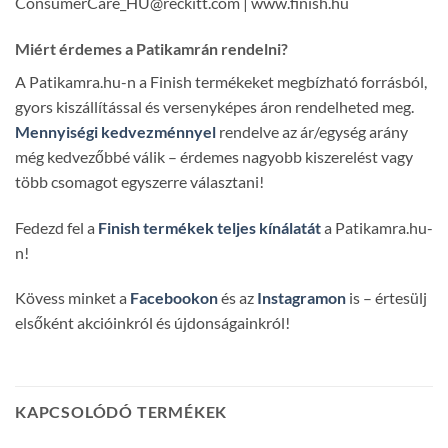
ConsumerCare_HU@reckitt.com | www.finish.hu
Miért érdemes a Patikamrán rendelni?
A Patikamra.hu-n a Finish termékeket megbízható forrásból,
gyors kiszállítással és versenyképes áron rendelheted meg.
Mennyiségi kedvezménnyel
rendelve az ár/egység arány
még kedvezőbbé válik – érdemes nagyobb kiszerelést vagy
több csomagot egyszerre választani!
Fedezd fel a
Finish termékek teljes kínálatát
a Patikamra.hu-
n!
Kövess minket a
Facebookon
és az
Instagramon
is – értesülj
elsőként akcióinkról és újdonságainkról!
KAPCSOLÓDÓ TERMÉKEK