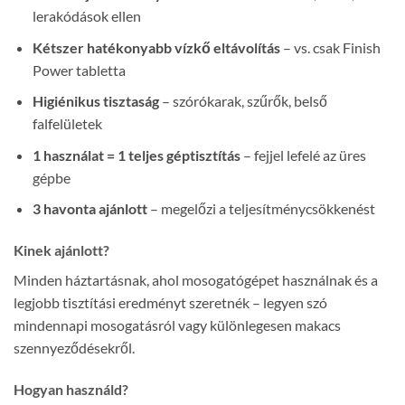
lerakódások ellen
Kétszer hatékonyabb vízkő eltávolítás
– vs. csak Finish
Power tabletta
Higiénikus tisztaság
– szórókarak, szűrők, belső
falfelületek
1 használat = 1 teljes géptisztítás
– fejjel lefelé az üres
gépbe
3 havonta ajánlott
– megelőzi a teljesítménycsökkenést
Kinek ajánlott?
Minden háztartásnak, ahol mosogatógépet használnak és a
legjobb tisztítási eredményt szeretnék – legyen szó
mindennapi mosogatásról vagy különlegesen makacs
szennyeződésekről.
Hogyan használd?