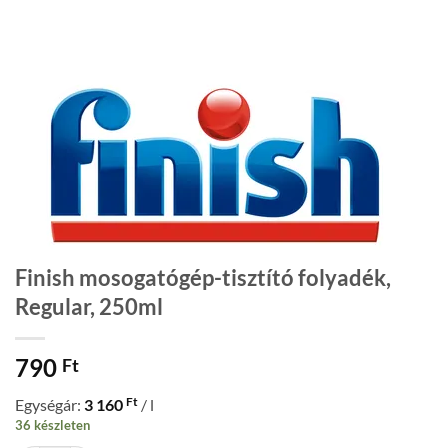
Finish mosogatógép-tisztító folyadék,
Regular, 250ml
790
Ft
Ft
Egységár:
3 160
/ l
36 készleten