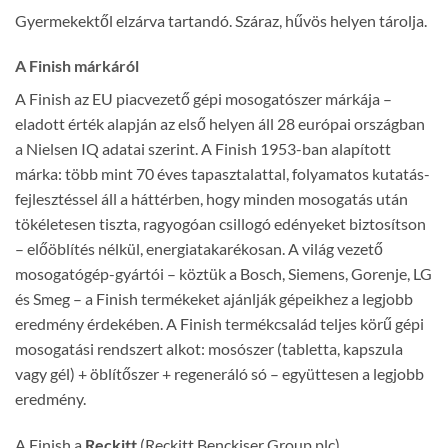
Gyermekektől elzárva tartandó. Száraz, hűvös helyen tárolja.
A Finish márkáról
A Finish az EU piacvezető gépi mosogatószer márkája –
eladott érték alapján az első helyen áll 28 európai országban
a Nielsen IQ adatai szerint. A Finish 1953-ban alapított
márka: több mint 70 éves tapasztalattal, folyamatos kutatás-
fejlesztéssel áll a háttérben, hogy minden mosogatás után
tökéletesen tiszta, ragyogóan csillogó edényeket biztosítson
– előöblítés nélkül, energiatakarékosan. A világ vezető
mosogatógép-gyártói – köztük a Bosch, Siemens, Gorenje, LG
és Smeg – a Finish termékeket ajánlják gépeikhez a legjobb
eredmény érdekében. A Finish termékcsalád teljes körű gépi
mosogatási rendszert alkot: mosószer (tabletta, kapszula
vagy gél) + öblítőszer + regeneráló só – együttesen a legjobb
eredmény.
A Finish a
Reckitt
(Reckitt Benckiser Group plc)