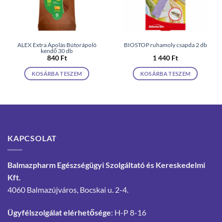
ALEX Extra Ápolás Bútorápoló
BIOSTOP ruhamoly csapda 2 db
kendő 30 db
840
Ft
1 440
Ft
KOSÁRBA TESZEM
KOSÁRBA TESZEM
KAPCSOLAT
Balmazpharm Egészségügyi Szolgáltató és Kereskedelmi
Kft.
4060 Balmazújváros, Bocskai u. 2-4.
Ügyfélszolgálat elérhetősége
: H-P 8-16