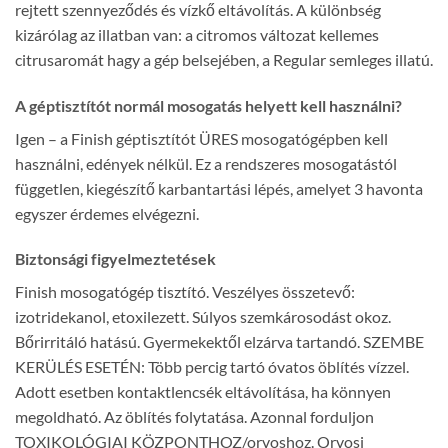
rejtett szennyeződés és vízkő eltávolítás. A különbség
kizárólag az illatban van: a citromos változat kellemes
citrusaromát hagy a gép belsejében, a Regular semleges illatú.
A géptisztítót normál mosogatás helyett kell használni?
Igen – a Finish géptisztítót ÜRES mosogatógépben kell
használni, edények nélkül. Ez a rendszeres mosogatástól
független, kiegészítő karbantartási lépés, amelyet 3 havonta
egyszer érdemes elvégezni.
Biztonsági figyelmeztetések
Finish mosogatógép tisztító. Veszélyes összetevő:
izotridekanol, etoxilezett. Súlyos szemkárosodást okoz.
Bőrirritáló hatású. Gyermekektől elzárva tartandó. SZEMBE
KERÜLÉS ESETÉN: Több percig tartó óvatos öblítés vízzel.
Adott esetben kontaktlencsék eltávolítása, ha könnyen
megoldható. Az öblítés folytatása. Azonnal forduljon
TOXIKOLÓGIAI KÖZPONTHOZ/orvoshoz. Orvosi