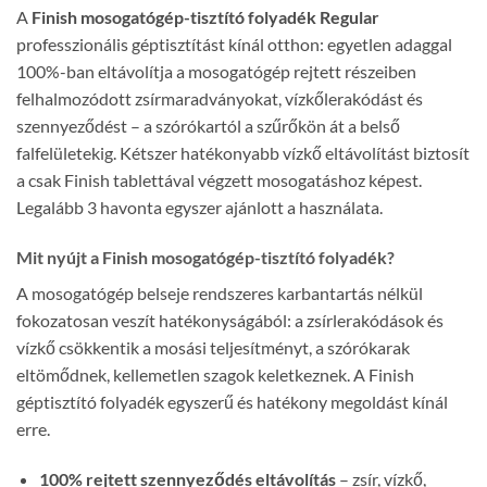
A
Finish mosogatógép-tisztító folyadék Regular
professzionális géptisztítást kínál otthon: egyetlen adaggal
100%-ban eltávolítja a mosogatógép rejtett részeiben
felhalmozódott zsírmaradványokat, vízkőlerakódást és
szennyeződést – a szórókartól a szűrőkön át a belső
falfelületekig. Kétszer hatékonyabb vízkő eltávolítást biztosít
a csak Finish tablettával végzett mosogatáshoz képest.
Legalább 3 havonta egyszer ajánlott a használata.
Mit nyújt a Finish mosogatógép-tisztító folyadék?
A mosogatógép belseje rendszeres karbantartás nélkül
fokozatosan veszít hatékonyságából: a zsírlerakódások és
vízkő csökkentik a mosási teljesítményt, a szórókarak
eltömődnek, kellemetlen szagok keletkeznek. A Finish
géptisztító folyadék egyszerű és hatékony megoldást kínál
erre.
100% rejtett szennyeződés eltávolítás
– zsír, vízkő,