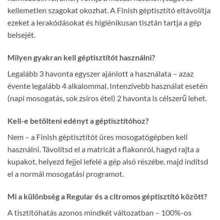
kellemetlen szagokat okozhat. A Finish géptisztító eltávolítja
ezeket a lerakódásokat és higiénikusan tisztán tartja a gép
belsejét.
Milyen gyakran kell géptisztítót használni?
Legalább 3 havonta egyszer ajánlott a használata – azaz
évente legalább 4 alkalommal. Intenzívebb használat esetén
(napi mosogatás, sok zsíros étel) 2 havonta is célszerű lehet.
Kell-e betölteni edényt a géptisztítóhoz?
Nem – a Finish géptisztítót üres mosogatógépben kell
használni. Távolítsd el a matricát a flakonról, hagyd rajta a
kupakot, helyezd fejjel lefelé a gép alsó részébe, majd indítsd
el a normál mosogatási programot.
Mi a különbség a Regular és a citromos géptisztító között?
A tisztítóhatás azonos mindkét változatban – 100%-os