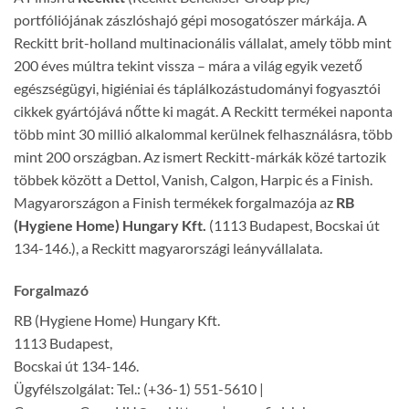
portfóliójának zászlóshajó gépi mosogatószer márkája. A
Reckitt brit-holland multinacionális vállalat, amely több mint
200 éves múltra tekint vissza – mára a világ egyik vezető
egészségügyi, higiéniai és táplálkozástudományi fogyasztói
cikkek gyártójává nőtte ki magát. A Reckitt termékei naponta
több mint 30 millió alkalommal kerülnek felhasználásra, több
mint 200 országban. Az ismert Reckitt-márkák közé tartozik
többek között a Dettol, Vanish, Calgon, Harpic és a Finish.
Magyarországon a Finish termékek forgalmazója az
RB
(Hygiene Home) Hungary Kft.
(1113 Budapest, Bocskai út
134-146.), a Reckitt magyarországi leányvállalata.
Forgalmazó
RB (Hygiene Home) Hungary Kft.
1113 Budapest,
Bocskai út 134-146.
Ügyfélszolgálat: Tel.: (+36-1) 551-5610 |