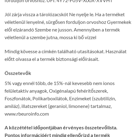
forduljon orvoshoz. UFI: 4Y72-F05V-X00X-XVVHT
Jól zárja vissza a tárolózacskót Ne nyelje le. Ha a terméket
véletlenül lenyelné, sürgősen forduljon orvoshoz Gyermekek
elől elzárandó Szembe ne jusson. Amennyiben a termék
véletlenül a szembe jutna, mossa ki bő vízzel
Mindig kövesse a címkén található utasításokat. Használat
előtt olvassa el a termék biztonsági előírásait.
Összetevők
5% vagy ennél több, de 15%-nál kevesebb nem ionos
felületaktív anyagok, Oxigénalapú fehérítőszerek,
Foszfonátok, Polikarboxilátok, Enzimeket (szubtilizin,
amiláz), illatszereket (geraniol, limonene) tartalmaz,
www.rbeuroinfo.com
A közzététel időpontjában érvényes összetevőlista.
Pontos információért mindig ellenőrizd a termék