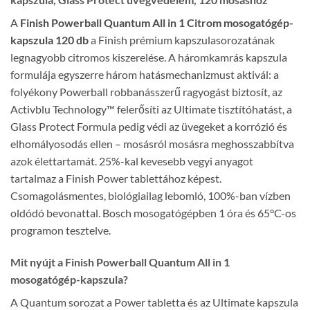
A
Finish Powerball Quantum All in 1 Citrom mosogatógép-
kapszula 120 db
a Finish prémium kapszulasorozatának
legnagyobb citromos kiszerelése. A háromkamrás kapszula
formulája egyszerre három hatásmechanizmust aktivál: a
folyékony Powerball robbanásszerű ragyogást biztosít, az
Activblu Technology™ felerősíti az Ultimate tisztítóhatást, a
Glass Protect Formula pedig védi az üvegeket a korrózió és
elhomályosodás ellen – mosásról mosásra meghosszabbítva
azok élettartamát. 25%-kal kevesebb vegyi anyagot
tartalmaz a Finish Power tablettához képest.
Csomagolásmentes, biológiailag lebomló, 100%-ban vízben
oldódó bevonattal. Bosch mosogatógépben 1 óra és 65°C-os
programon tesztelve.
Mit nyújt a Finish Powerball Quantum All in 1
mosogatógép-kapszula?
A Quantum sorozat a Power tabletta és az Ultimate kapszula