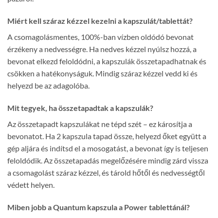
Miért kell száraz kézzel kezelni a kapszulát/tablettát?
A csomagolásmentes, 100%-ban vízben oldódó bevonat
érzékeny a nedvességre. Ha nedves kézzel nyúlsz hozzá, a
bevonat elkezd feloldódni, a kapszulák összetapadhatnak és
csökken a hatékonyságuk. Mindig száraz kézzel vedd ki és
helyezd be az adagolóba.
Mit tegyek, ha összetapadtak a kapszulák?
Az összetapadt kapszulákat ne tépd szét – ez károsítja a
bevonatot. Ha 2 kapszula tapad össze, helyezd őket együtt a
gép aljára és indítsd el a mosogatást, a bevonat így is teljesen
feloldódik. Az összetapadás megelőzésére mindig zárd vissza
a csomagolást száraz kézzel, és tárold hőtől és nedvességtől
védett helyen.
Miben jobb a Quantum kapszula a Power tablettánál?