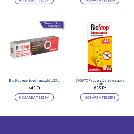
KOSÁRBA TESZEM
KOSÁRBA TESZEM
Vásárolj többet
OLCSÓBBAN!
BioStop egérfogó ragasztó 135 g
BIOSTOP ragasztós légycsapda
2 db
645
Ft
855
Ft
KOSÁRBA TESZEM
KOSÁRBA TESZEM