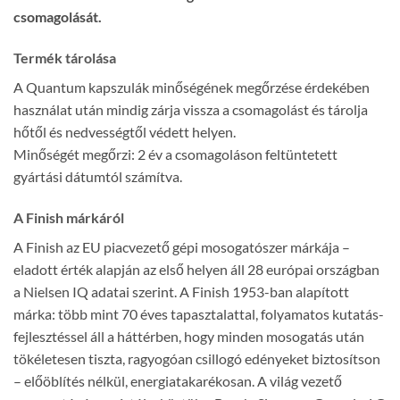
csomagolását.
Termék tárolása
A Quantum kapszulák minőségének megőrzése érdekében
használat után mindig zárja vissza a csomagolást és tárolja
hőtől és nedvességtől védett helyen.
Minőségét megőrzi: 2 év a csomagoláson feltüntetett
gyártási dátumtól számítva.
A Finish márkáról
A Finish az EU piacvezető gépi mosogatószer márkája –
eladott érték alapján az első helyen áll 28 európai országban
a Nielsen IQ adatai szerint. A Finish 1953-ban alapított
márka: több mint 70 éves tapasztalattal, folyamatos kutatás-
fejlesztéssel áll a háttérben, hogy minden mosogatás után
tökéletesen tiszta, ragyogóan csillogó edényeket biztosítson
– előöblítés nélkül, energiatakarékosan. A világ vezető