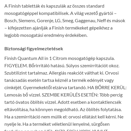
A Finish tabletták és kapszulák az összes standard
mosogatógéppel kompatibilisek. A világ vezető gyártói –
Bosch, Siemens, Gorenje, LG, Smeg, Gaggenau, Neff és mások
– kifejezetten ajánlják a Finish termékeket gépeikhez a
legjobb mosogatási eredmény érdekében.
Biztonsági figyelmeztetések
Finish Quantum All in 1 Citrom mosogatógép kapszula.
FIGYELEM. Bőrirritáló hatású. Súlyos szemirritációt okoz.
Szubtilizint tartalmaz. Allergiás reakciót válthat ki. Orvosi
tanácsadás esetén tartsa kéznél a termék edényét vagy
címkéjét. Gyermekektől elzárva tartandó. HA BŐRRE KERÜL:
Lemosás bő vízzel. SZEMBE KERÜLÉS ESETÉN: Több percig
tartó óvatos öblítés vízzel. Adott esetben a kontaktlencsék
eltávolítása, ha könnyen megoldható. Az öblítés folytatása.
Ha a szemirritáció nem múlik el: orvosi ellátást kell kérni. Ne
nyelje le. Ha a terméket véletlenül lenyelné, sürgősen