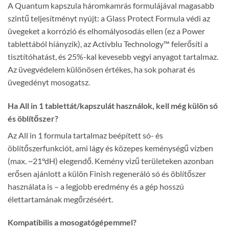
A Quantum kapszula háromkamrás formulájával magasabb
szintű teljesítményt nyújt: a Glass Protect Formula védi az
üvegeket a korrózió és elhomályosodás ellen (ez a Power
tablettából hiányzik), az Activblu Technology™ felerősíti a
tisztítóhatást, és 25%-kal kevesebb vegyi anyagot tartalmaz.
Az üvegvédelem különösen értékes, ha sok poharat és
üvegedényt mosogatsz.
Ha All in 1 tablettát/kapszulát használok, kell még külön só
és öblítőszer?
Az All in 1 formula tartalmaz beépített só- és
öblítőszerfunkciót, ami lágy és közepes keménységű vízben
(max. ~21°dH) elegendő. Kemény vizű területeken azonban
erősen ajánlott a külön Finish regeneráló só és öblítőszer
használata is – a legjobb eredmény és a gép hosszú
élettartamának megőrzéséért.
Kompatibilis a mosogatógépemmel?