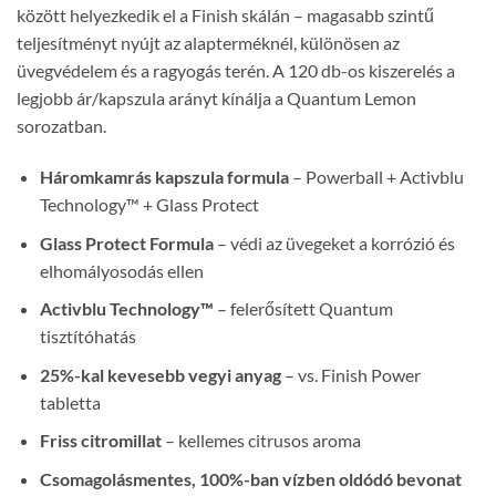
között helyezkedik el a Finish skálán – magasabb szintű
teljesítményt nyújt az alapterméknél, különösen az
üvegvédelem és a ragyogás terén. A 120 db-os kiszerelés a
legjobb ár/kapszula arányt kínálja a Quantum Lemon
sorozatban.
Háromkamrás kapszula formula
– Powerball + Activblu
Technology™ + Glass Protect
Glass Protect Formula
– védi az üvegeket a korrózió és
elhomályosodás ellen
Activblu Technology™
– felerősített Quantum
tisztítóhatás
25%-kal kevesebb vegyi anyag
– vs. Finish Power
tabletta
Friss citromillat
– kellemes citrusos aroma
Csomagolásmentes, 100%-ban vízben oldódó bevonat