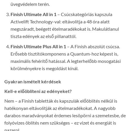
üvegvédelem terén.
Finish Ultimate All in 1
– Csúcskategóriás kapszula
Activelift Technology-val: eltávolítja a 48 óra alatt
megszáradt, beégett ételmaradékokat is. Makulátlanul
tiszta edények az első pillanattól.
Finish Ultimate Plus All in 1
– A Finish abszolút csúcsa.
Erősebb tisztítókomponens a Quantum-hoz képest is,
maximális fehérítő hatással. A legterhelőbb mosogatási
körülményekre is megoldást kínál.
Gyakran ismételt kérdések
Kell-e előöblíteni az edényeket?
Nem – a Finish tabletták és kapszulák előöblítés nélkül is
hatékonyan eltávolítják az ételmaradékokat. A nagyobb
darabos maradványokat érdemes lesöpörni a szemetesbe, de
folyóvizes öblítés nem szükséges – ez vizet és energiát is
pazarol.