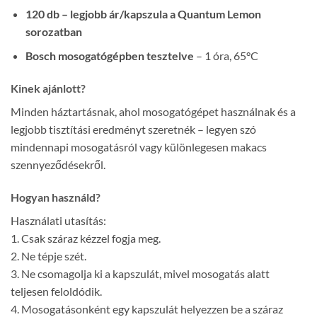
120 db – legjobb ár/kapszula a Quantum Lemon
sorozatban
Bosch mosogatógépben tesztelve
– 1 óra, 65°C
Kinek ajánlott?
Minden háztartásnak, ahol mosogatógépet használnak és a
legjobb tisztítási eredményt szeretnék – legyen szó
mindennapi mosogatásról vagy különlegesen makacs
szennyeződésekről.
Hogyan használd?
Használati utasítás:
1. Csak száraz kézzel fogja meg.
2. Ne tépje szét.
3. Ne csomagolja ki a kapszulát, mivel mosogatás alatt
teljesen feloldódik.
4. Mosogatásonként egy kapszulát helyezzen be a száraz