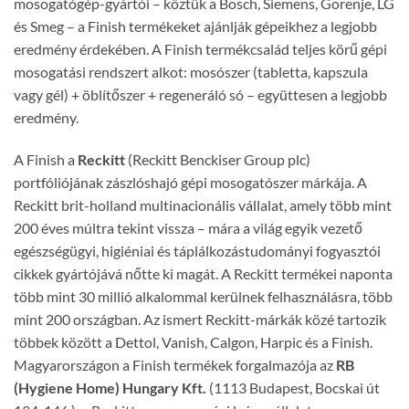
mosogatógép-gyártói – köztük a Bosch, Siemens, Gorenje, LG
és Smeg – a Finish termékeket ajánlják gépeikhez a legjobb
eredmény érdekében. A Finish termékcsalád teljes körű gépi
mosogatási rendszert alkot: mosószer (tabletta, kapszula
vagy gél) + öblítőszer + regeneráló só – együttesen a legjobb
eredmény.
A Finish a
Reckitt
(Reckitt Benckiser Group plc)
portfóliójának zászlóshajó gépi mosogatószer márkája. A
Reckitt brit-holland multinacionális vállalat, amely több mint
200 éves múltra tekint vissza – mára a világ egyik vezető
egészségügyi, higiéniai és táplálkozástudományi fogyasztói
cikkek gyártójává nőtte ki magát. A Reckitt termékei naponta
több mint 30 millió alkalommal kerülnek felhasználásra, több
mint 200 országban. Az ismert Reckitt-márkák közé tartozik
többek között a Dettol, Vanish, Calgon, Harpic és a Finish.
Magyarországon a Finish termékek forgalmazója az
RB
(Hygiene Home) Hungary Kft.
(1113 Budapest, Bocskai út