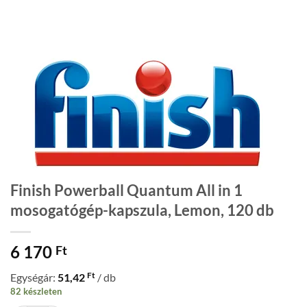
Finish Powerball Quantum All in 1
mosogatógép-kapszula, Lemon, 120 db
6 170
Ft
Ft
Egységár:
51,42
/ db
82 készleten