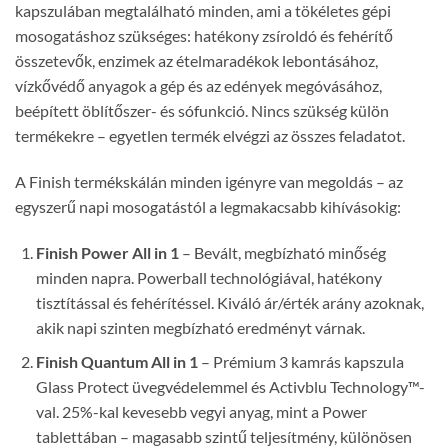
kapszulában megtalálható minden, ami a tökéletes gépi
mosogatáshoz szükséges: hatékony zsíroldó és fehérítő
összetevők, enzimek az ételmaradékok lebontásához,
vízkővédő anyagok a gép és az edények megóvásához,
beépített öblítőszer- és sófunkció. Nincs szükség külön
termékekre – egyetlen termék elvégzi az összes feladatot.
A Finish termékskálán minden igényre van megoldás – az
egyszerű napi mosogatástól a legmakacsabb kihívásokig:
Finish Power All in 1
– Bevált, megbízható minőség
minden napra. Powerball technológiával, hatékony
tisztítással és fehérítéssel. Kiváló ár/érték arány azoknak,
akik napi szinten megbízható eredményt várnak.
Finish Quantum All in 1
– Prémium 3 kamrás kapszula
Glass Protect üvegvédelemmel és Activblu Technology™-
val. 25%-kal kevesebb vegyi anyag, mint a Power
tablettában – magasabb szintű teljesítmény, különösen