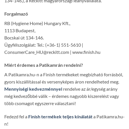
134-146.), a Reckitt magyarországi leányvállalata.
Forgalmazó
RB (Hygiene Home) Hungary Kft.,
1113 Budapest,
Bocskai út 134-146.
Ügyfélszolgálat: Tel.: (+36-1) 551-5610 |
ConsumerCare_HU@reckitt.com | www.finish.hu
Miért érdemes a Patikamrán rendelni?
A Patikamra.hu-n a Finish termékeket megbízható forrásból,
gyors kiszállítással és versenyképes áron rendelheted meg.
Mennyiségi kedvezménnyel
rendelve az ár/egység arány
még kedvezőbbé válik – érdemes nagyobb kiszerelést vagy
több csomagot egyszerre választani!
Fedezd fel a
Finish termékek teljes kínálatát
a Patikamra.hu-
n!