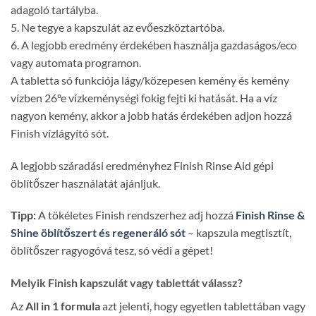
adagoló tartályba.
5. Ne tegye a kapszulát az evőeszköztartóba.
6. A legjobb eredmény érdekében használja gazdaságos/eco
vagy automata programon.
A tabletta só funkciója lágy/közepesen kemény és kemény
vízben 26ºe vízkeménységi fokig fejti ki hatását. Ha a víz
nagyon kemény, akkor a jobb hatás érdekében adjon hozzá
Finish vízlágyító sót.
A legjobb száradási eredményhez Finish Rinse Aid gépi
öblítőszer használatát ajánljuk.
Tipp:
A tökéletes Finish rendszerhez adj hozzá
Finish Rinse &
Shine öblítőszert és regeneráló sót
– kapszula megtisztít,
öblítőszer ragyogóvá tesz, só védi a gépet!
Melyik Finish kapszulát vagy tablettát válassz?
Az
All in 1 formula
azt jelenti, hogy egyetlen tablettában vagy