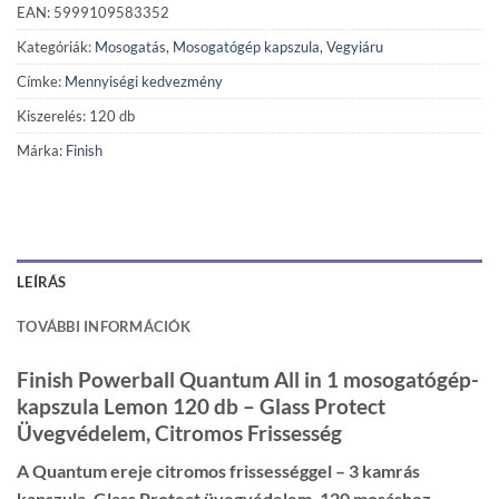
EAN: 5999109583352
Kategóriák:
Mosogatás
,
Mosogatógép kapszula
,
Vegyiáru
Címke:
Mennyiségi kedvezmény
Kiszerelés: 120 db
Márka:
Finish
LEÍRÁS
TOVÁBBI INFORMÁCIÓK
Finish Powerball Quantum All in 1 mosogatógép-
kapszula Lemon 120 db – Glass Protect
Üvegvédelem, Citromos Frissesség
A Quantum ereje citromos frissességgel – 3 kamrás
kapszula, Glass Protect üvegvédelem, 120 mosáshoz