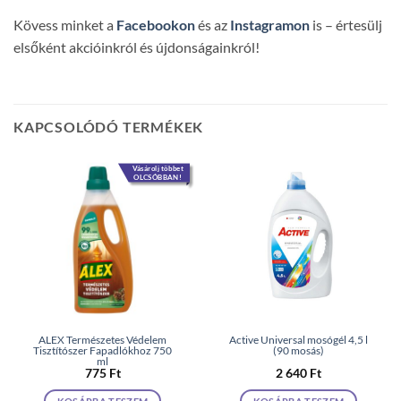
Kövess minket a
Facebookon
és az
Instagramon
is – értesülj
elsőként akcióinkról és újdonságainkról!
KAPCSOLÓDÓ TERMÉKEK
Vásárolj többet
OLCSÓBBAN!
ALEX Természetes Védelem
Active Universal mosógél 4,5 l
Tisztítószer Fapadlókhoz 750
(90 mosás)
ml
775
Ft
2 640
Ft