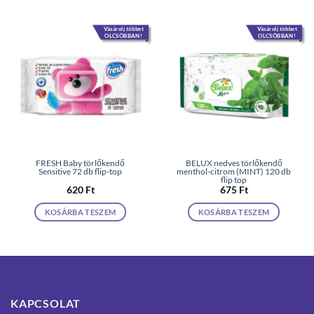
Vásárolj többet
Vásárolj többet
OLCSÓBBAN!
OLCSÓBBAN!
FRESH Baby törlőkendő
BELUX nedves törlőkendő
Sensitive 72 db flip-top
menthol-citrom (MINT) 120 db
flip top
620
Ft
675
Ft
KOSÁRBA TESZEM
KOSÁRBA TESZEM
KAPCSOLAT