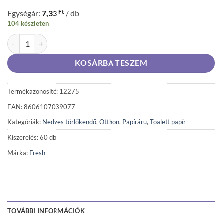
Ft
Egységár:
7,33
/ db
104 készleten
FRESH Deluxe nedves toalettpapír 60 db mennyiség
KOSÁRBA TESZEM
Termékazonosító: 12275
EAN: 8606107039077
Kategóriák:
Nedves törlőkendő
,
Otthon
,
Papíráru
,
Toalett papír
Kiszerelés: 60 db
Márka:
Fresh
TOVÁBBI INFORMÁCIÓK