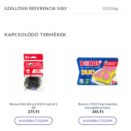
SZÁLLÍTÁSI REFERENCIA SÚLY
0,250 kg
KAPCSOLÓDÓ TERMÉKEK
Bonus fém dörzsi INOX spirál 2
Bonus+ DUO karcmentes
db
mosogatószivacs
275
Ft
345
Ft
KOSÁRBA TESZEM
KOSÁRBA TESZEM