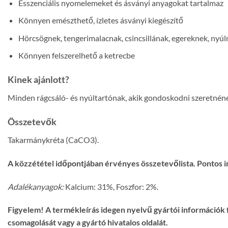
Esszenciális nyomelemeket és ásványi anyagokat tartalmaz
Könnyen emészthető, ízletes ásványi kiegészítő
Hörcsögnek, tengerimalacnak, csincsillának, egereknek, nyúl
Könnyen felszerelhető a ketrecbe
Kinek ajánlott?
Minden rágcsáló- és nyúltartónak, akik gondoskodni szeretnéne
Összetevők
Takarmánykréta (CaCO3).
A közzététel időpontjában érvényes összetevőlista. Pontos i
Adalékanyagok:
Kalcium: 31%, Foszfor: 2%.
Figyelem! A termékleírás idegen nyelvű gyártói információk f
csomagolását vagy a gyártó hivatalos oldalát.