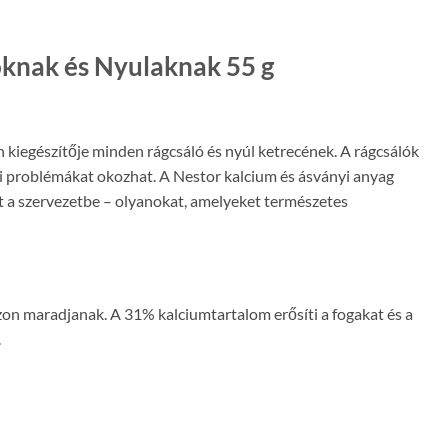
óknak és Nyulaknak 55 g
kiegészítője minden rágcsáló és nyúl ketrecének. A rágcsálók
yi problémákat okozhat. A Nestor kalcium és ásványi anyag
t a szervezetbe – olyanokat, amelyeket természetes
zon maradjanak. A 31% kalciumtartalom erősíti a fogakat és a
.