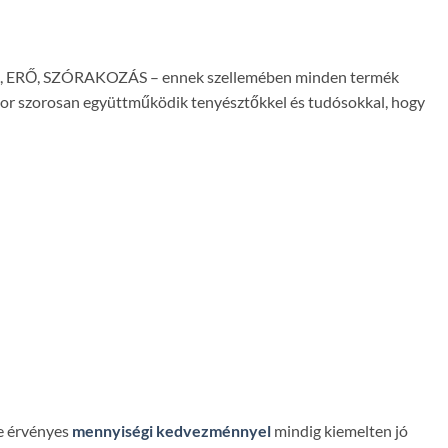
SÉG, ERŐ, SZÓRAKOZÁS – ennek szellemében minden termék
stor szorosan együttműködik tenyésztőkkel és tudósokkal, hogy
re érvényes
mennyiségi kedvezménnyel
mindig kiemelten jó