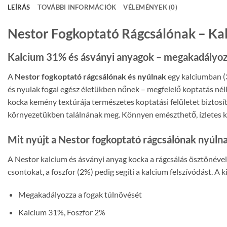
LEÍRÁS
TOVÁBBI INFORMÁCIÓK
VÉLEMÉNYEK (0)
Nestor Fogkoptató Rágcsálónak – Ka
Kalcium 31% és ásványi anyagok – megakadályozza
A
Nestor fogkoptató rágcsálónak és nyúlnak
egy kalciumban (3
és nyulak fogai egész életükben nőnek – megfelelő koptatás né
kocka kemény textúrája természetes koptatási felületet biztosí
környezetükben találnának meg. Könnyen emészthető, ízletes k
Mit nyújt a Nestor fogkoptató rágcsálónak nyúln
A Nestor kalcium és ásványi anyag kocka a rágcsálás ösztönével
csontokat, a foszfor (2%) pedig segíti a kalcium felszívódást. A 
Megakadályozza a fogak túlnövését
Kalcium 31%, Foszfor 2%