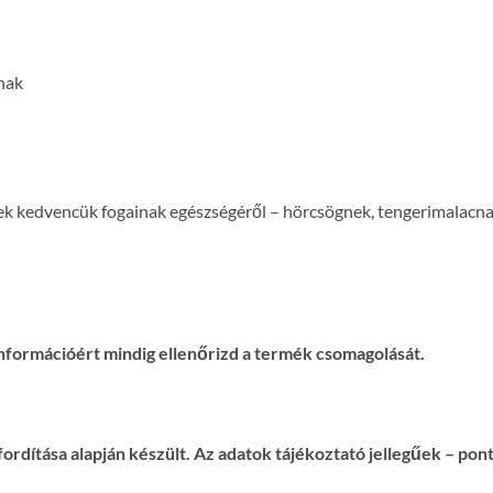
nak
k kedvencük fogainak egészségéről – hörcsögnek, tengerimalacnak,
nformációért mindig ellenőrizd a termék csomagolását.
ordítása alapján készült. Az adatok tájékoztató jellegűek – po