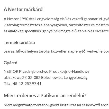
A Nestor márkáról
A Nestor 1990 óta Lengyelország első és vezető gabonarúd-g
kizárólag természetes alapanyagokból, tartósítószer és mester
az állatok fajspecifikus igényeinek megfelelő, tápláló és élvezet
Termék tárolása
Száraz, hűvös helyen tárolja, közvetlen napfénytől védve. Felbo
Gyártó
NESTOR Przedsiębiorstwo Produkcyjno-Handlowe
ul. Łąkowa 27, 32-082 Bolechowice, Lengyelország
Tel.: +48-12-257 97 41
Miért érdemes a Patikamrán rendelni?
Mert megbízható forrásból, gyors kiszállítással és kedvező ár