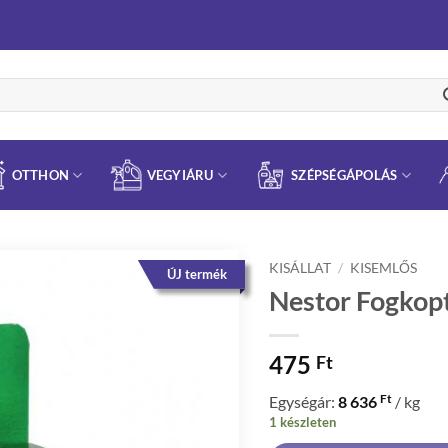
OTTHON
VEGYIÁRU
SZÉPSÉGÁPOLÁS
KISÁLLAT
/
KISEMLŐS
ÚJ termék
Nestor Fogkop
475
Ft
Ft
Egységár:
8 636
/ kg
1 készleten