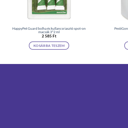
HappyPet Guard bolha és kullancsriasztó spot-on
PestiGon
macsák 3*2 ml
2 585
Ft
KOSÁRBA TESZEM