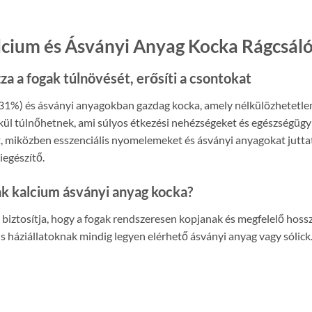
lcium és Ásványi Anyag Kocka Rágcsál
 a fogak túlnövését, erősíti a csontokat
1%) és ásványi anyagokban gazdag kocka, amely nélkülözhetetlen 
lkül túlnőhetnek, ami súlyos étkezési nehézségeket és egészségüg
t, miközben esszenciális nyomelemeket és ásványi anyagokat jutta
iegészítő.
ak kalcium ásványi anyag kocka?
 biztosítja, hogy a fogak rendszeresen kopjanak és megfelelő hoss
kis háziállatoknak mindig legyen elérhető ásványi anyag vagy sólick