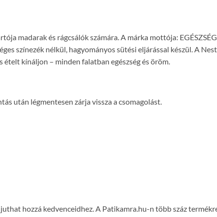
yártója madarak és rágcsálók számára. A márka mottója: EGÉSZ
séges színezék nélkül, hagyományos sütési eljárással készül. A Ne
es ételt kínáljon – minden falatban egészség és öröm.
ntás után légmentesen zárja vissza a csomagolást.
on juthat hozzá kedvenceidhez. A Patikamra.hu-n több száz termék