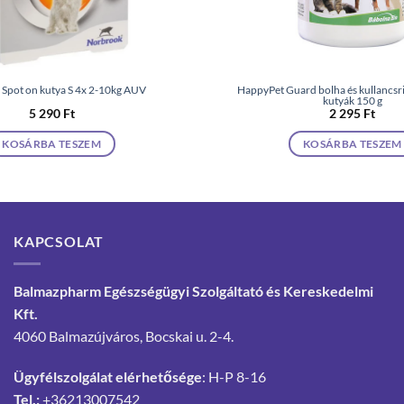
 Spot on kutya S 4x 2-10kg AUV
HappyPet Guard bolha és kullancsr
kutyák 150 g
5 290
Ft
2 295
Ft
KOSÁRBA TESZEM
KOSÁRBA TESZEM
KAPCSOLAT
Balmazpharm Egészségügyi Szolgáltató és Kereskedelmi
Kft.
4060 Balmazújváros, Bocskai u. 2-4.
Ügyfélszolgálat elérhetősége
: H-P 8-16
Tel.:
+36213007542