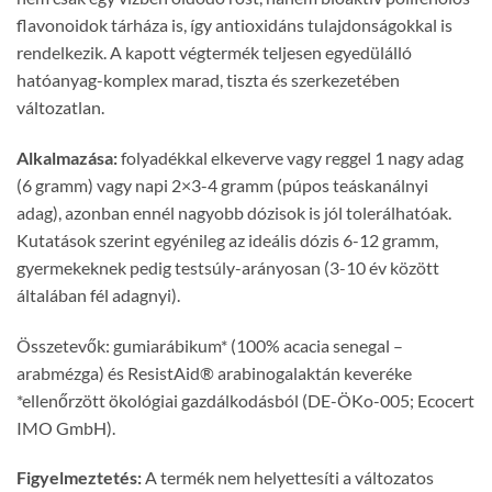
flavonoidok tárháza is, így antioxidáns tulajdonságokkal is
rendelkezik. A kapott végtermék teljesen egyedülálló
hatóanyag-komplex marad, tiszta és szerkezetében
változatlan.
Alkalmazása:
folyadékkal elkeverve vagy reggel 1 nagy adag
(6 gramm) vagy napi 2×3-4 gramm (púpos teáskanálnyi
adag), azonban ennél nagyobb dózisok is jól tolerálhatóak.
Kutatások szerint egyénileg az ideális dózis 6-12 gramm,
gyermekeknek pedig testsúly-arányosan (3-10 év között
általában fél adagnyi).
Összetevők: gumiarábikum* (100% acacia senegal –
arabmézga) és ResistAid® arabinogalaktán keveréke
*ellenőrzött ökológiai gazdálkodásból (DE-ÖKo-005; Ecocert
IMO GmbH).
Figyelmeztetés:
A termék nem helyettesíti a változatos