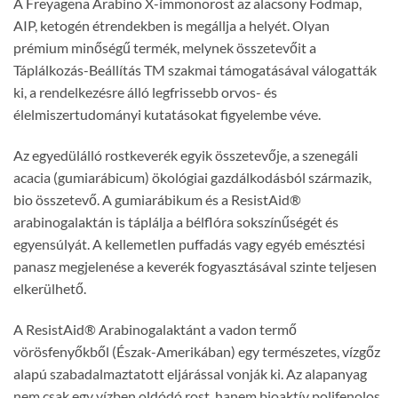
A Freyagena Arabino X-immonorost az alacsony Fodmap,
AIP, ketogén étrendekben is megállja a helyét. Olyan
prémium minőségű termék, melynek összetevőit a
Táplálkozás-Beállítás TM szakmai támogatásával válogatták
ki, a rendelkezésre álló legfrissebb orvos- és
élelmiszertudományi kutatásokat figyelembe véve.
Az egyedülálló rostkeverék egyik összetevője, a szenegáli
acacia (gumiarábicum) ökológiai gazdálkodásból származik,
bio összetevő. A gumiarábikum és a ResistAid®
arabinogalaktán is táplálja a bélflóra sokszínűségét és
egyensúlyát. A kellemetlen puffadás vagy egyéb emésztési
panasz megjelenése a keverék fogyasztásával szinte teljesen
elkerülhető.
A ResistAid® Arabinogalaktánt a vadon termő
vörösfenyőkből (Észak-Amerikában) egy természetes, vízgőz
alapú szabadalmaztatott eljárással vonják ki. Az alapanyag
nem csak egy vízben oldódó rost, hanem bioaktív polifenolos