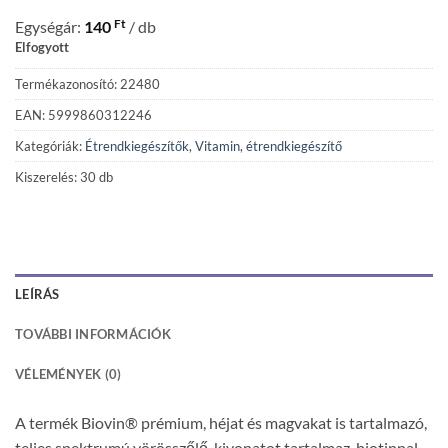
Ft
Egységár:
140
/ db
Elfogyott
Termékazonosító: 22480
EAN: 5999860312246
Kategóriák:
Étrendkiegészítők
,
Vitamin, étrendkiegészítő
Kiszerelés: 30 db
LEÍRÁS
TOVÁBBI INFORMÁCIÓK
VÉLEMÉNYEK (0)
A termék Biovin® prémium, héjat és magvakat is tartalmazó,
teljes spektrumú vörösszőlő-kivonatot tartalmaz, biotinnal,