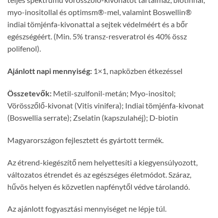
myo-inositollal és optimsm®-mel, valamint Boswellin®
indiai tömjénfa-kivonattal a sejtek védelméért és a bőr
egészségéért. (Min. 5% transz-resveratrol és 40% össz
polifenol).
Ajánlott napi mennyiség:
1×1, napközben étkezéssel
Összetevők:
Metil-szulfonil-metán; Myo-inositol;
Vörösszőlő-kivonat (Vitis vinifera); Indiai tömjénfa-kivonat
(Boswellia serrate); Zselatin (kapszulahéj); D-biotin
Magyarországon fejlesztett és gyártott termék.
Az étrend-kiegészítő nem helyettesíti a kiegyensúlyozott,
változatos étrendet és az egészséges életmódot. Száraz,
hűvös helyen és közvetlen napfénytől védve tárolandó.
Az ajánlott fogyasztási mennyiséget ne lépje túl.