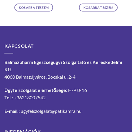
KOSÁRBA TESZEM
KOSÁRBA TESZEM
KAPCSOLAT
Balmazpharm Egészségügyi Szolgáltató és Kereskedelmi
Kft.
4060 Balmazújváros, Bocskai u. 2-4.
Ügyfélszolgálat elérhetősége
: H-P 8-16
Tel.:
+36213007542
E-mail.:
ugyfelszolgalat@patikamra.hu
INFORMÁCIÓK