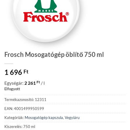
Frosch Mosogatógép öblítő 750 ml
1 696
Ft
Ft
Egységár:
2 261
/ l
Elfogyott
Termékazonosító: 12311
EAN: 4001499950599
Kategóriák:
Mosogatógép kapszula
,
Vegyiáru
Kiszerelés: 750 ml