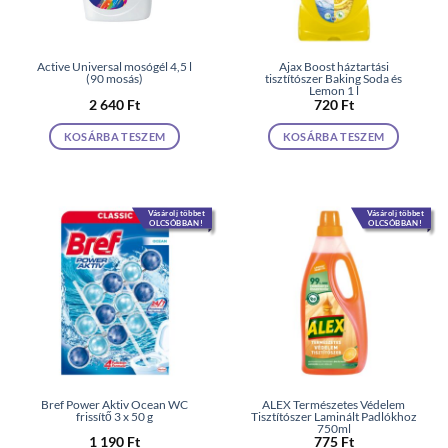
Active Universal mosógél 4,5 l
Ajax Boost háztartási
(90 mosás)
tisztítószer Baking Soda és
Lemon 1 l
2 640
Ft
720
Ft
KOSÁRBA TESZEM
KOSÁRBA TESZEM
Vásárolj többet
Vásárolj többet
OLCSÓBBAN!
OLCSÓBBAN!
Bref Power Aktiv Ocean WC
ALEX Természetes Védelem
frissítő 3 x 50 g
Tisztítószer Laminált Padlókhoz
750ml
1 190
Ft
775
Ft