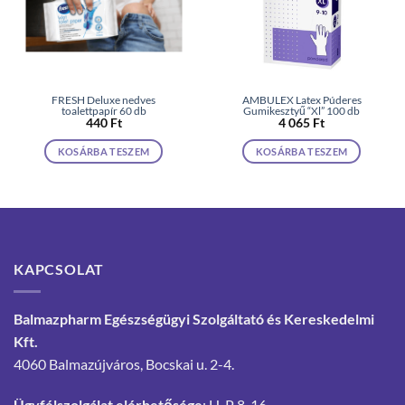
FRESH Deluxe nedves
AMBULEX Latex Púderes
toalettpapír 60 db
Gumikesztyű “Xl” 100 db
440
Ft
4 065
Ft
KOSÁRBA TESZEM
KOSÁRBA TESZEM
KAPCSOLAT
Balmazpharm Egészségügyi Szolgáltató és Kereskedelmi
Kft.
4060 Balmazújváros, Bocskai u. 2-4.
Ügyfélszolgálat elérhetősége
: H-P 8-16