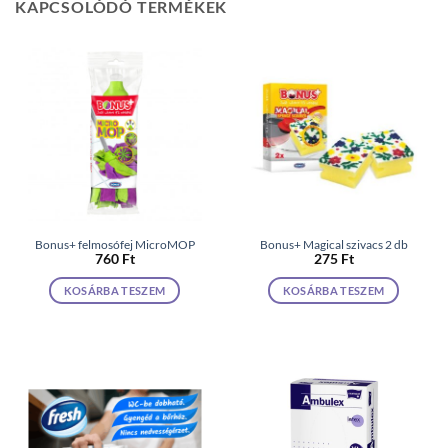
KAPCSOLÓDÓ TERMÉKEK
Bonus+ felmosófej MicroMOP
Bonus+ Magical szivacs 2 db
760
Ft
275
Ft
KOSÁRBA TESZEM
KOSÁRBA TESZEM