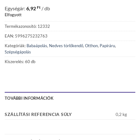
Ft
Egységár:
6,92
/ db
Elfogyott
Termékazonosító: 12332
EAN: 5996275232763
Kategóriák:
Babaápolás
,
Nedves törlőkendő
,
Otthon
,
Papíráru
,
Szépségápolás
Kiszerelés: 60 db
TOVÁBBI INFORMÁCIÓK
SZÁLLÍTÁSI REFERENCIA SÚLY
0,2 kg