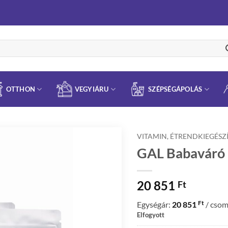
OTTHON
VEGYIÁRU
SZÉPSÉGÁPOLÁS
VITAMIN, ÉTRENDKIEGÉSZ
GAL Babaváró 
20 851
Ft
Ft
Egységár:
20 851
/ cso
Elfogyott