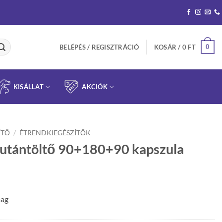
0
BELÉPÉS / REGISZTRÁCIÓ
KOSÁR /
0
FT
KISÁLLAT
AKCIÓK
ÍTŐ
/
ÉTRENDKIEGÉSZÍTŐK
utántöltő 90+180+90 kapszula
mag