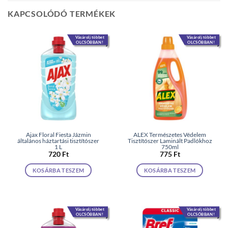
KAPCSOLÓDÓ TERMÉKEK
Vásárolj többet
Vásárolj többet
OLCSÓBBAN!
OLCSÓBBAN!
Ajax Floral Fiesta Jázmin
ALEX Természetes Védelem
általános háztartási tisztítószer
Tisztítószer Laminált Padlókhoz
1 L
750ml
720
Ft
775
Ft
KOSÁRBA TESZEM
KOSÁRBA TESZEM
Vásárolj többet
Vásárolj többet
OLCSÓBBAN!
OLCSÓBBAN!