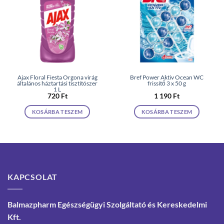
Ajax Floral Fiesta Orgona virág
Bref Power Aktiv Ocean WC
általános háztartási tisztítószer
frissítő 3 x 50 g
1 L
720
Ft
1 190
Ft
KOSÁRBA TESZEM
KOSÁRBA TESZEM
KAPCSOLAT
Balmazpharm Egészségügyi Szolgáltató és Kereskedelmi
Kft.