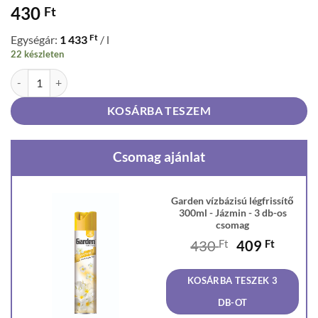
430
Ft
Ft
Egységár:
1 433
/ l
22 készleten
Garden vízbázisú légfrissítő 300ml - Jázmin mennyiség
KOSÁRBA TESZEM
Csomag ajánlat
Garden vízbázisú légfrissítő
300ml - Jázmin - 3 db-os
csomag
Original
Curren
430
Ft
409
Ft
price
price
was:
is:
KOSÁRBA TESZEK 3
430 Ft.
409 Ft
DB-OT