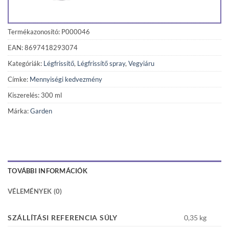
Termékazonosító: P000046
EAN: 8697418293074
Kategóriák:
Légfrissítő
,
Légfrissítő spray
,
Vegyiáru
Címke:
Mennyiségi kedvezmény
Kiszerelés: 300 ml
Márka:
Garden
TOVÁBBI INFORMÁCIÓK
VÉLEMÉNYEK (0)
SZÁLLÍTÁSI REFERENCIA SÚLY
0,35 kg