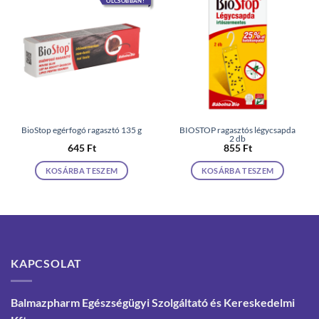
OLCSÓBBAN!
BioStop egérfogó ragasztó 135 g
BIOSTOP ragasztós légycsapda
2 db
645
Ft
855
Ft
KOSÁRBA TESZEM
KOSÁRBA TESZEM
KAPCSOLAT
Balmazpharm Egészségügyi Szolgáltató és Kereskedelmi