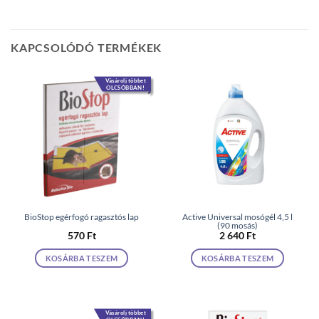
KAPCSOLÓDÓ TERMÉKEK
Vásárolj többet
OLCSÓBBAN!
BioStop egérfogó ragasztós lap
Active Universal mosógél 4,5 l
(90 mosás)
570
Ft
2 640
Ft
KOSÁRBA TESZEM
KOSÁRBA TESZEM
Vásárolj többet