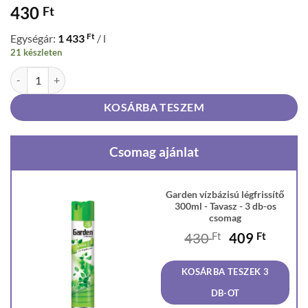
430
Ft
Ft
Egységár:
1 433
/ l
21 készleten
Garden vízbázisú légfrissítő 300ml - Tavasz mennyiség
KOSÁRBA TESZEM
Csomag ajánlat
Garden vízbázisú légfrissítő
300ml - Tavasz - 3 db-os
csomag
Original
Curren
430
Ft
409
Ft
price
price
was:
is:
KOSÁRBA TESZEK 3
430 Ft.
409 Ft
DB-OT