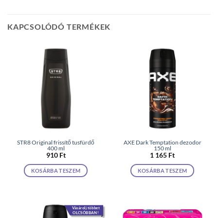
KAPCSOLÓDÓ TERMÉKEK
STR8 Original frissítő tusfürdő
AXE Dark Temptation dezodor
400 ml
150 ml
910
Ft
1 165
Ft
KOSÁRBA TESZEM
KOSÁRBA TESZEM
Vásárolj többet
OLCSÓBBAN!