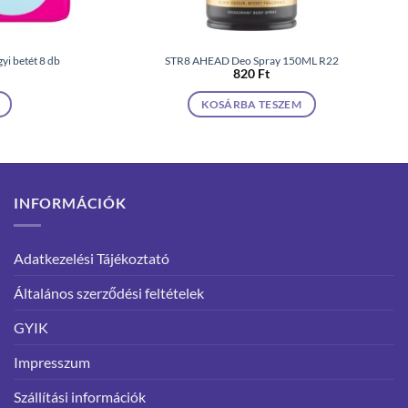
yi betét 8 db
STR8 AHEAD Deo Spray 150ML R22
820
Ft
KOSÁRBA TESZEM
INFORMÁCIÓK
Adatkezelési Tájékoztató
Általános szerződési feltételek
GYIK
Impresszum
Szállítási információk