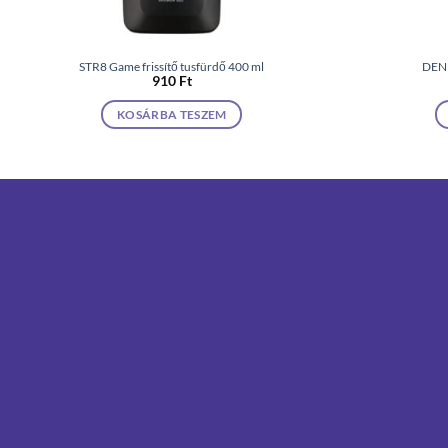
STR8 Game frissítő tusfürdő 400 ml
DENI
910
Ft
KOSÁRBA TESZEM