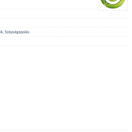
ék
,
Szépségápolás