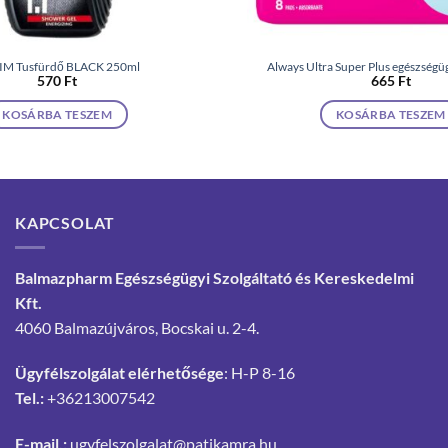
M Tusfürdő BLACK 250ml
Always Ultra Super Plus egészségüg
570
Ft
665
Ft
KOSÁRBA TESZEM
KOSÁRBA TESZEM
KAPCSOLAT
Balmazpharm Egészségügyi Szolgáltató és Kereskedelmi
Kft.
4060 Balmazújváros, Bocskai u. 2-4.
Ügyfélszolgálat elérhetősége
: H-P 8-16
Tel.:
+36213007542
E-mail.:
ugyfelszolgalat@patikamra.hu