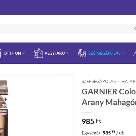
OTTHON
VEGYIÁRU
SZÉPSÉGÁPOLÁS
SZÉPSÉGÁPOLÁS
/
HAJÁP
GARNIER Color
Arany Mahagó
985
Ft
Ft
Egységár:
985
/ db