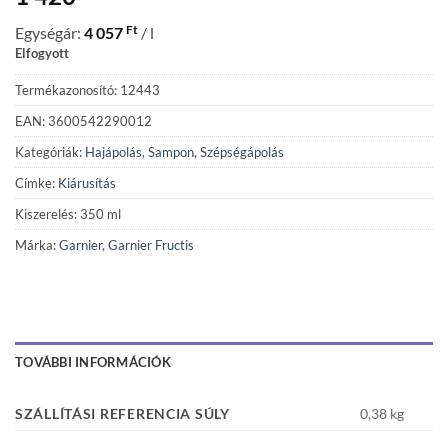
Ft
Egységár:
4 057
/ l
Elfogyott
Termékazonosító: 12443
EAN: 3600542290012
Kategóriák:
Hajápolás
,
Sampon
,
Szépségápolás
Címke:
Kiárusítás
Kiszerelés: 350 ml
Márka:
Garnier
,
Garnier Fructis
TOVÁBBI INFORMÁCIÓK
SZÁLLÍTÁSI REFERENCIA SÚLY
0,38 kg