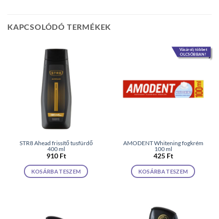
KAPCSOLÓDÓ TERMÉKEK
Vásárolj többet
OLCSÓBBAN!
STR8 Ahead frissítő tusfürdő
AMODENT Whitening fogkrém
400 ml
100 ml
910
Ft
425
Ft
KOSÁRBA TESZEM
KOSÁRBA TESZEM