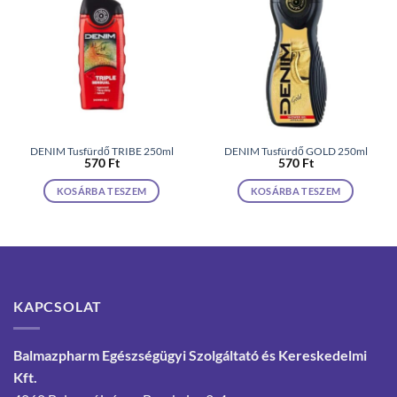
DENIM Tusfürdő TRIBE 250ml
DENIM Tusfürdő GOLD 250ml
570
Ft
570
Ft
KOSÁRBA TESZEM
KOSÁRBA TESZEM
KAPCSOLAT
Balmazpharm Egészségügyi Szolgáltató és Kereskedelmi
Kft.