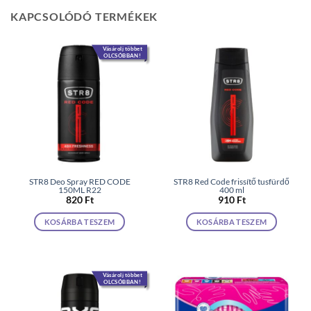
KAPCSOLÓDÓ TERMÉKEK
Vásárolj többet
OLCSÓBBAN!
STR8 Deo Spray RED CODE
STR8 Red Code frissítő tusfürdő
150ML R22
400 ml
820
Ft
910
Ft
KOSÁRBA TESZEM
KOSÁRBA TESZEM
Vásárolj többet
OLCSÓBBAN!