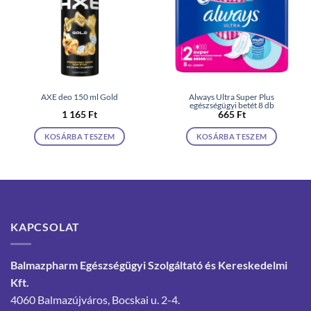
AXE deo 150 ml Gold
Always Ultra Super Plus
egészségügyi betét 8 db
1 165
Ft
665
Ft
KOSÁRBA TESZEM
KOSÁRBA TESZEM
KAPCSOLAT
Balmazpharm Egészségügyi Szolgáltató és Kereskedelmi
Kft.
4060 Balmazújváros, Bocskai u. 2-4.