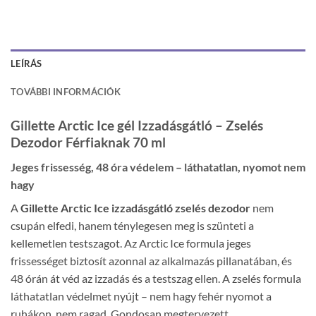
LEÍRÁS
TOVÁBBI INFORMÁCIÓK
Gillette Arctic Ice gél Izzadásgátló – Zselés
Dezodor Férfiaknak 70 ml
Jeges frissesség, 48 óra védelem – láthatatlan, nyomot nem
hagy
A
Gillette Arctic Ice izzadásgátló zselés dezodor
nem
csupán elfedi, hanem ténylegesen meg is szünteti a
kellemetlen testszagot. Az Arctic Ice formula jeges
frissességet biztosít azonnal az alkalmazás pillanatában, és
48 órán át véd az izzadás és a testszag ellen. A zselés formula
láthatatlan védelmet nyújt – nem hagy fehér nyomot a
ruhákon, nem ragad. Gondosan megtervezett,