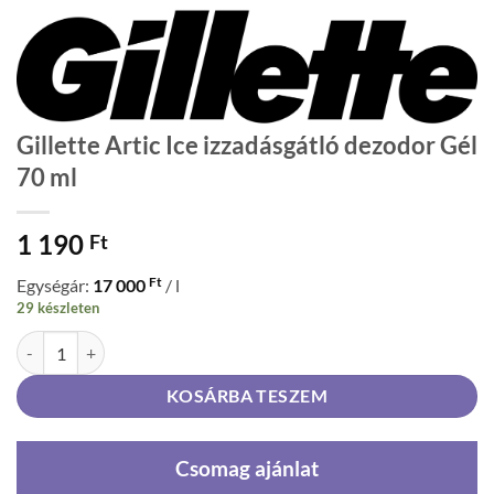
Gillette Artic Ice izzadásgátló dezodor Gél
70 ml
1 190
Ft
Ft
Egységár:
17 000
/ l
29 készleten
Gillette Artic Ice izzadásgátló dezodor Gél 70 ml mennyiség
KOSÁRBA TESZEM
Csomag ajánlat