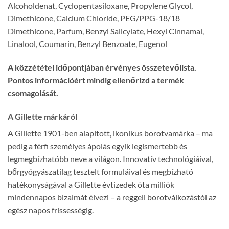
Alcoholdenat, Cyclopentasiloxane, Propylene Glycol,
Dimethicone, Calcium Chloride, PEG/PPG-18/18
Dimethicone, Parfum, Benzyl Salicylate, Hexyl Cinnamal,
Linalool, Coumarin, Benzyl Benzoate, Eugenol
A közzététel időpontjában érvényes összetevőlista.
Pontos információért mindig ellenőrizd a termék
csomagolását.
A Gillette márkáról
A Gillette 1901-ben alapított, ikonikus borotvamárka – ma
pedig a férfi személyes ápolás egyik legismertebb és
legmegbízhatóbb neve a világon. Innovatív technológiáival,
bőrgyógyászatilag tesztelt formuláival és megbízható
hatékonyságával a Gillette évtizedek óta milliók
mindennapos bizalmát élvezi – a reggeli borotválkozástól az
egész napos frissességig.