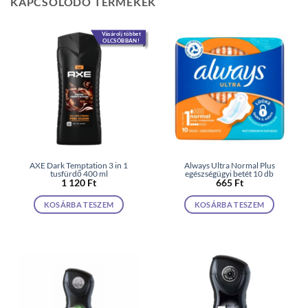
KAPCSOLÓDÓ TERMÉKEK
Vásárolj többet
OLCSÓBBAN!
AXE Dark Temptation 3 in 1
Always Ultra Normal Plus
tusfürdő 400 ml
egészségügyi betét 10 db
1 120
Ft
665
Ft
KOSÁRBA TESZEM
KOSÁRBA TESZEM