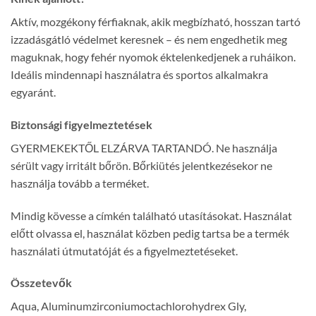
Aktív, mozgékony férfiaknak, akik megbízható, hosszan tartó
izzadásgátló védelmet keresnek – és nem engedhetik meg
maguknak, hogy fehér nyomok éktelenkedjenek a ruháikon.
Ideális mindennapi használatra és sportos alkalmakra
egyaránt.
Biztonsági figyelmeztetések
GYERMEKEKTŐL ELZÁRVA TARTANDÓ. Ne használja
sérült vagy irritált bőrön. Bőrkiütés jelentkezésekor ne
használja tovább a terméket.
Mindig kövesse a címkén található utasításokat. Használat
előtt olvassa el, használat közben pedig tartsa be a termék
használati útmutatóját és a figyelmeztetéseket.
Összetevők
Aqua, Aluminumzirconiumoctachlorohydrex Gly,