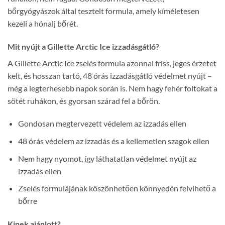
bőrgyógyászok által tesztelt formula, amely kíméletesen
kezeli a hónalj bőrét.
Mit nyújt a Gillette Arctic Ice izzadásgátló?
A Gillette Arctic Ice zselés formula azonnal friss, jeges érzetet
kelt, és hosszan tartó, 48 órás izzadásgátló védelmet nyújt –
még a legterhesebb napok során is. Nem hagy fehér foltokat a
sötét ruhákon, és gyorsan szárad fel a bőrön.
Gondosan megtervezett védelem az izzadás ellen
48 órás védelem az izzadás és a kellemetlen szagok ellen
Nem hagy nyomot, így láthatatlan védelmet nyújt az
izzadás ellen
Zselés formulájának köszönhetően könnyedén felvihető a
bőrre
Kinek ajánlott?