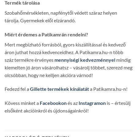
Termék tárolása
Szobahőmérsékleten, napfénytől védett száraz helyen
tárolja. Gyermekek elől elzárandó.
Miért érdemes a Patikamrán rendelni?
Mert megbízható forrásból, gyors kiszállítással és kedvező
áron juthat hozzá kedvenceidhez. A Patikamra.hu-n több
száz termékre érvényes
mennyiségi kedvezménnyel
mindig
kiemelten jó áron vásárolhatsz – vásárolj többet, szerezd meg
olcsóbban, hogy ne kelljen akcióra várnod!
Fedezd fel a
Gillette termékek kínálatát
a Patikamra.hu-n!
Kövess minket a
Facebookon
és az
Instagramon
is – értesülj
elsőként akcióinkról és újdonságainkról!