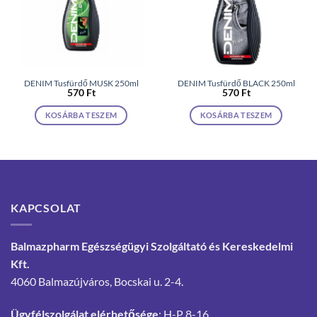
DENIM Tusfürdő MUSK 250ml
DENIM Tusfürdő BLACK 250ml
570
Ft
570
Ft
KOSÁRBA TESZEM
KOSÁRBA TESZEM
KAPCSOLAT
Balmazpharm Egészségügyi Szolgáltató és Kereskedelmi
Kft.
4060 Balmazújváros, Bocskai u. 2-4.
Ügyfélszolgálat elérhetősége
: H-P 8-16