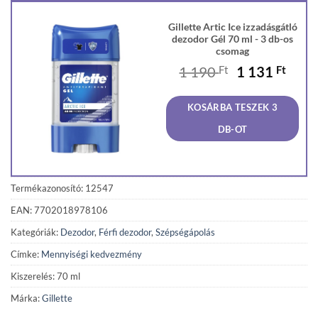
Gillette Artic Ice izzadásgátló
dezodor Gél 70 ml - 3 db-os
csomag
Original
Curr
1 190
Ft
1 131
Ft
price
price
was:
is:
KOSÁRBA TESZEK 3
1
1
190 Ft.
131 F
DB-OT
Termékazonosító: 12547
EAN: 7702018978106
Kategóriák:
Dezodor
,
Férfi dezodor
,
Szépségápolás
Címke:
Mennyiségi kedvezmény
Kiszerelés: 70 ml
Márka:
Gillette