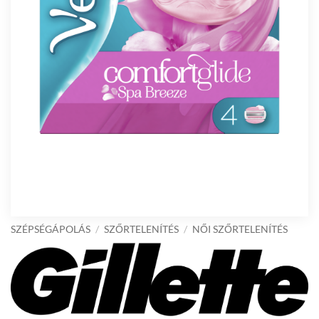
SZÉPSÉGÁPOLÁS
/
SZŐRTELENÍTÉS
/
NŐI SZŐRTELENÍTÉS