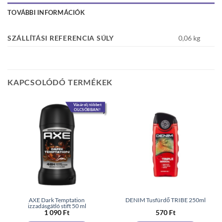
TOVÁBBI INFORMÁCIÓK
SZÁLLÍTÁSI REFERENCIA SÚLY
0,06 kg
KAPCSOLÓDÓ TERMÉKEK
Vásárolj többet
OLCSÓBBAN!
AXE Dark Temptation
DENIM Tusfürdő TRIBE 250ml
izzadásgátló stift 50 ml
1 090
Ft
570
Ft