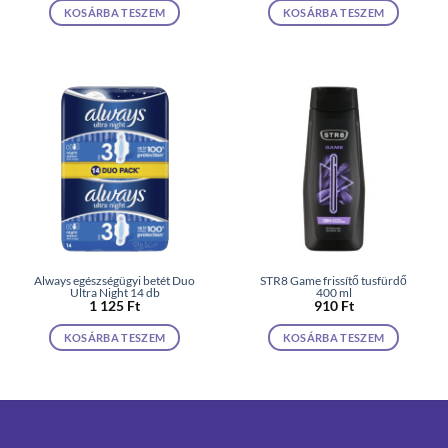
KOSÁRBA TESZEM
KOSÁRBA TESZEM
Always egészségügyi betét Duo
STR8 Game frissítő tusfürdő
Ultra Night 14 db
400 ml
1 125
Ft
910
Ft
KOSÁRBA TESZEM
KOSÁRBA TESZEM