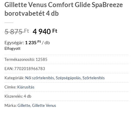
Gillette Venus Comfort Glide SpaBreeze
borotvabetét 4 db
Original
Current
5 875
4 940
Ft
Ft
price
price
Ft
Egységár:
1 235
/ db
was:
is:
Elfogyott
5
4
875 Ft.
940 Ft.
Termékazonosító: 12585
EAN: 7702018966783
Kategóriák:
Női szőrtelenítés
,
Szépségápolás
,
Szőrtelenítés
Címke:
Kiárusítás
Kiszerelés: 4 db
Márka:
Gillette
,
Gillette Venus