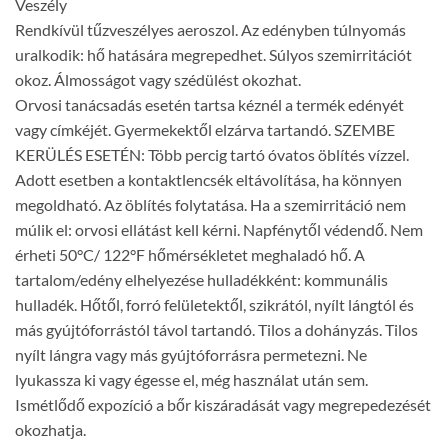
Veszély
Rendkívül tűzveszélyes aeroszol. Az edényben túlnyomás
uralkodik: hő hatására megrepedhet. Súlyos szemirritációt
okoz. Álmosságot vagy szédülést okozhat.
Orvosi tanácsadás esetén tartsa kéznél a termék edényét
vagy címkéjét. Gyermekektől elzárva tartandó. SZEMBE
KERÜLÉS ESETÉN: Több percig tartó óvatos öblítés vízzel.
Adott esetben a kontaktlencsék eltávolítása, ha könnyen
megoldható. Az öblítés folytatása. Ha a szemirritáció nem
múlik el: orvosi ellátást kell kérni. Napfénytől védendő. Nem
érheti 50°C/ 122°F hőmérsékletet meghaladó hő. A
tartalom/edény elhelyezése hulladékként: kommunális
hulladék. Hőtől, forró felületektől, szikrától, nyílt lángtól és
más gyújtóforrástól távol tartandó. Tilos a dohányzás. Tilos
nyílt lángra vagy más gyújtóforrásra permetezni. Ne
lyukassza ki vagy égesse el, még használat után sem.
Ismétlődő expozíció a bőr kiszáradását vagy megrepedezését
okozhatja.