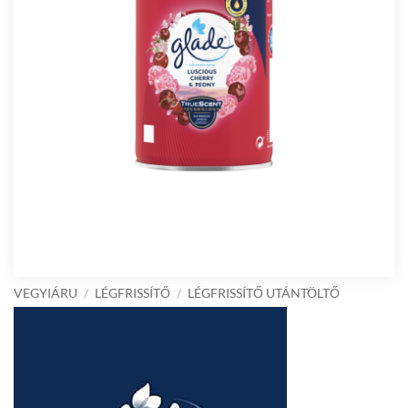
VEGYIÁRU
/
LÉGFRISSÍTŐ
/
LÉGFRISSÍTŐ UTÁNTÖLTŐ