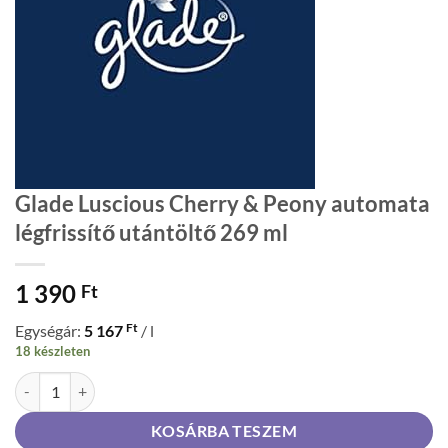
Glade Luscious Cherry & Peony automata
légfrissítő utántöltő 269 ml
1 390
Ft
Ft
Egységár:
5 167
/ l
18 készleten
Glade Luscious Cherry & Peony automata légfrissítő utántöltő 269 m
KOSÁRBA TESZEM