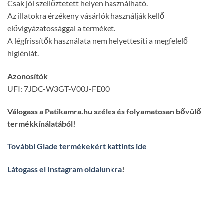
Csak jól szellőztetett helyen használható.
Az illatokra érzékeny vásárlók használják kellő
elővigyázatossággal a terméket.
A légfrissítők használata nem helyettesíti a megfelelő
higiéniát.
Azonosítók
UFI: 7JDC-W3GT-V00J-FE00
Válogass a Patikamra.hu széles és folyamatosan bővülő
termékkínálatából!
További Glade termékekért kattints ide
Látogass el Instagram oldalunkra
!