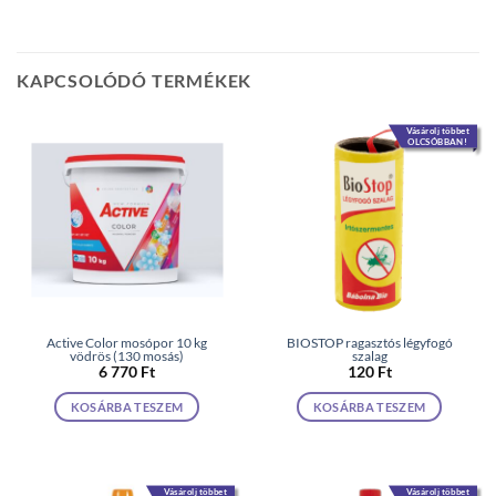
KAPCSOLÓDÓ TERMÉKEK
Vásárolj többet
OLCSÓBBAN!
Active Color mosópor 10 kg
BIOSTOP ragasztós légyfogó
vödrös (130 mosás)
szalag
6 770
Ft
120
Ft
KOSÁRBA TESZEM
KOSÁRBA TESZEM
Vásárolj többet
Vásárolj többet