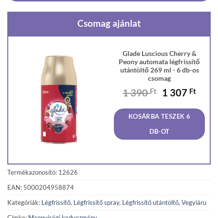
Csomag ajánlat
Glade Luscious Cherry &
Peony automata légfrissítő
utántöltő 269 ml - 6 db-os
csomag
Original
Curr
1 390
Ft
1 307
Ft
price
price
was:
is:
KOSÁRBA TESZEK 6
1
1
390 Ft.
307 F
DB-OT
Termékazonosító: 12626
EAN: 5000204958874
Kategóriák:
Légfrissítő
,
Légfrissítő spray
,
Légfrissítő utántöltő
,
Vegyiáru
Címke:
Mennyiségi kedvezmény