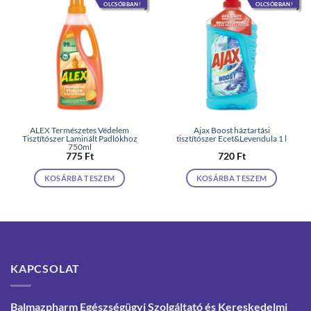
OLCSÓBBAN!
OLCSÓBBAN!
ALEX Természetes Védelem
Ajax Boost háztartási
Tisztítószer Laminált Padlókhoz
tisztítószer Ecet&Levendula 1 l
750ml
775
Ft
720
Ft
KOSÁRBA TESZEM
KOSÁRBA TESZEM
KAPCSOLAT
Balmazpharm Egészségügyi Szolgáltató és Kereskedelmi