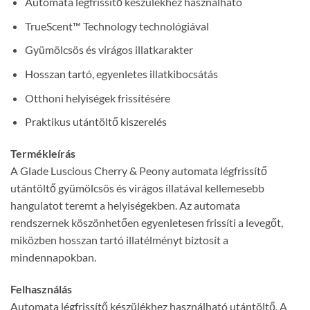
Automata légfrissítő készülékhez használható
TrueScent™ Technology technológiával
Gyümölcsös és virágos illatkarakter
Hosszan tartó, egyenletes illatkibocsátás
Otthoni helyiségek frissítésére
Praktikus utántöltő kiszerelés
Termékleírás
A Glade Luscious Cherry & Peony automata légfrissítő
utántöltő gyümölcsös és virágos illatával kellemesebb
hangulatot teremt a helyiségekben. Az automata
rendszernek köszönhetően egyenletesen frissíti a levegőt,
miközben hosszan tartó illatélményt biztosít a
mindennapokban.
Felhasználás
Automata légfrissítő készülékhez használható utántöltő. A