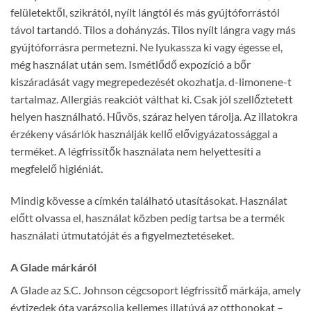
felületektől, szikrától, nyílt lángtól és más gyújtóforrástól
távol tartandó. Tilos a dohányzás. Tilos nyílt lángra vagy más
gyújtóforrásra permetezni. Ne lyukassza ki vagy égesse el,
még használat után sem. Ismétlődő expozíció a bőr
kiszáradását vagy megrepedezését okozhatja. d-limonene-t
tartalmaz. Allergiás reakciót válthat ki. Csak jól szellőztetett
helyen használható. Hűvös, száraz helyen tárolja. Az illatokra
érzékeny vásárlók használják kellő elővigyázatossággal a
terméket. A légfrissítők használata nem helyettesíti a
megfelelő higiéniát.
Mindig kövesse a címkén található utasításokat. Használat
előtt olvassa el, használat közben pedig tartsa be a termék
használati útmutatóját és a figyelmeztetéseket.
A Glade márkáról
A Glade az S.C. Johnson cégcsoport légfrissítő márkája, amely
évtizedek óta varázsolja kellemes illatúvá az otthonokat –