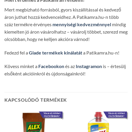
Mert megbízható forrásból, gyors kiszállítással és kedvező
áron juthat hozzá kedvenceidhez. A Patikamra.hu-n több
száz termékre érvényes
mennyiségi kedvezménnyel
mindig
kiemelten jó áron vásárolhatsz – vásárolj többet, szerezd meg
olcsóbban, hogy ne kelljen akcióra várnod!
Fedezd fel a
Glade termékek kínálatát
a Patikamra.hu-n!
Kövess minket a
Facebookon
és az
Instagramon
is – értesülj
elsőként akcióinkról és újdonságainkról!
KAPCSOLÓDÓ TERMÉKEK
Vásárolj többet
Vásárolj többet
OLCSÓBBAN!
OLCSÓBBAN!