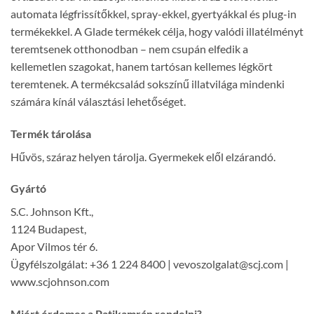
automata légfrissítőkkel, spray-ekkel, gyertyákkal és plug-in
termékekkel. A Glade termékek célja, hogy valódi illatélményt
teremtsenek otthonodban – nem csupán elfedik a
kellemetlen szagokat, hanem tartósan kellemes légkört
teremtenek. A termékcsalád sokszínű illatvilága mindenki
számára kínál választási lehetőséget.
Termék tárolása
Hűvös, száraz helyen tárolja. Gyermekek elől elzárandó.
Gyártó
S.C. Johnson Kft.,
1124 Budapest,
Apor Vilmos tér 6.
Ügyfélszolgálat: +36 1 224 8400 | vevoszolgalat@scj.com |
www.scjohnson.com
Miért érdemes a Patikamrán rendelni?