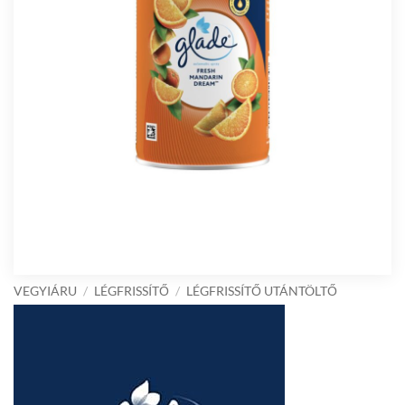
VEGYIÁRU
/
LÉGFRISSÍTŐ
/
LÉGFRISSÍTŐ UTÁNTÖLTŐ