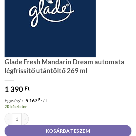
Glade Fresh Mandarin Dream automata
légfrissítő utántöltő 269 ml
1 390
Ft
Ft
Egységár:
5 167
/ l
20 készleten
Glade Fresh Mandarin Dream automata légfrissítő utántöltő 269 ml 
KOSÁRBA TESZEM