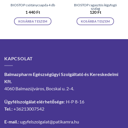
BIOSTOP csótánycsapda 4 db
BIOSTOP ragasztós légyfogó
szalag
1 440
Ft
120
Ft
KOSÁRBA TESZEM
KOSÁRBA TESZEM
KAPCSOLAT
Balmazpharm Egészségügyi Szolgáltató és Kereskedelmi
Kft.
4060 Balmazújváros, Bocskai u. 2-4.
Ügyfélszolgálat elérhetősége
: H-P 8-16
Tel.:
+36213007542
E-mail.:
ugyfelszolgalat@patikamra.hu