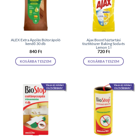
ALEX Extra Ápolás Bútorápoló
Ajax Boost háztartási
kendő 30 db
tisztítószer Baking Soda és
Lemon 1 l
840
Ft
720
Ft
KOSÁRBA TESZEM
KOSÁRBA TESZEM
Vásárolj többet
Vásárolj többet
OLCSÓBBAN!
OLCSÓBBAN!