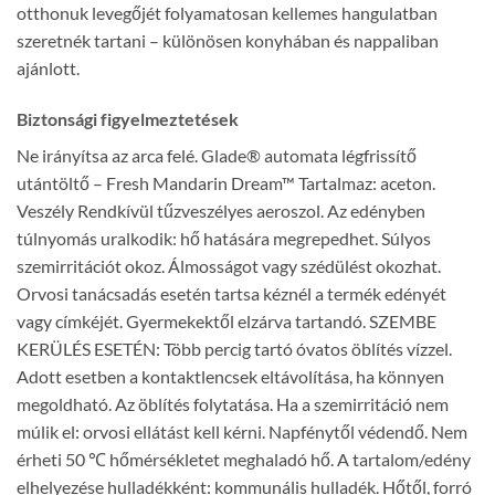
otthonuk levegőjét folyamatosan kellemes hangulatban
szeretnék tartani – különösen konyhában és nappaliban
ajánlott.
Biztonsági figyelmeztetések
Ne irányítsa az arca felé. Glade® automata légfrissítő
utántöltő – Fresh Mandarin Dream™ Tartalmaz: aceton.
Veszély Rendkívül tűzveszélyes aeroszol. Az edényben
túlnyomás uralkodik: hő hatására megrepedhet. Súlyos
szemirritációt okoz. Álmosságot vagy szédülést okozhat.
Orvosi tanácsadás esetén tartsa kéznél a termék edényét
vagy címkéjét. Gyermekektől elzárva tartandó. SZEMBE
KERÜLÉS ESETÉN: Több percig tartó óvatos öblítés vízzel.
Adott esetben a kontaktlencsek eltávolítása, ha könnyen
megoldható. Az öblítés folytatása. Ha a szemirritáció nem
múlik el: orvosi ellátást kell kérni. Napfénytől védendő. Nem
érheti 50 ℃ hőmérsékletet meghaladó hő. A tartalom/edény
elhelyezése hulladékként: kommunális hulladék. Hőtől, forró