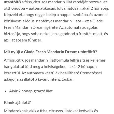
utántöltő
a friss, citrusos mandarin illat csodáját hozza el az
otthonodba – automatikusan, folyamatosan, akár 2 hónapig.
Képzeld el, ahogy reggel belép a nappali szobába, és azonnal
körülveszi a lédús, napfényes mandarin illata – ez a Glade
Fresh Mandarin Dream ígérete. Az automata adagolás
biztosítja, hogy soha ne kelljen aggódnod a frissítés miatt, és
az illat sosem tűnik el.
Mit nyújt a Glade Fresh Mandarin Dream utántöltő?
A friss, citrusos mandarin illatformula felfrissíti és kellemes
hangulattal tölti meg a helyiségeket – akár 2 hónapon
keresztül. Az automata készülék beállítható ütemezéssel
adagolja az illatot a kívánt intenzitásban.
Akár 2 hónapig tartó illat
Kinek ajánlott?
Mindazoknak, akik a friss, citrusos illatokat kedvelik és