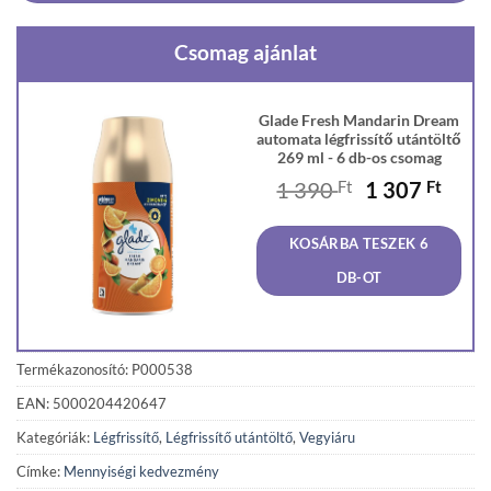
Csomag ajánlat
Glade Fresh Mandarin Dream
automata légfrissítő utántöltő
269 ml - 6 db-os csomag
Original
Curr
1 390
Ft
1 307
Ft
price
price
was:
is:
KOSÁRBA TESZEK 6
1
1
390 Ft.
307 F
DB-OT
Termékazonosító: P000538
EAN: 5000204420647
Kategóriák:
Légfrissítő
,
Légfrissítő utántöltő
,
Vegyiáru
Címke:
Mennyiségi kedvezmény