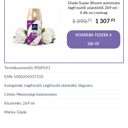
Glade Super Bloom automata
légfrissítő utántöltő 269 ml -
6 db-os csomag
Original
Curr
1 390
Ft
1 307
Ft
price
price
was:
is:
KOSÁRBA TESZEK 6
1
1
390 Ft.
307 F
DB-OT
Termékazonosító: P000541
EAN: 5000204337150
Kategóriák:
Légfrissítő
,
Légfrissítő utántöltő
,
Vegyiáru
Címke:
Mennyiségi kedvezmény
Kiszerelés: 269 ml
Márka:
Glade