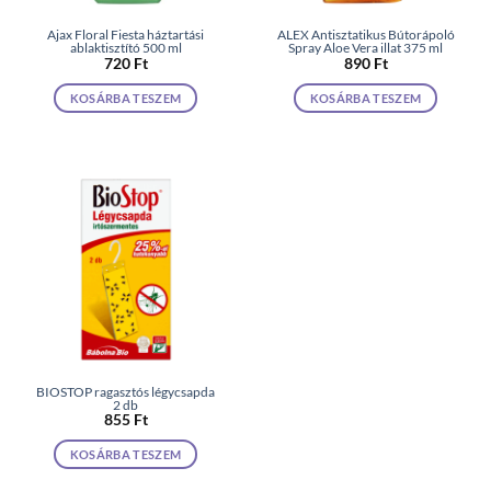
Ajax Floral Fiesta háztartási
ALEX Antisztatikus Bútorápoló
ablaktisztító 500 ml
Spray Aloe Vera illat 375 ml
720
Ft
890
Ft
KOSÁRBA TESZEM
KOSÁRBA TESZEM
BIOSTOP ragasztós légycsapda
2 db
855
Ft
KOSÁRBA TESZEM