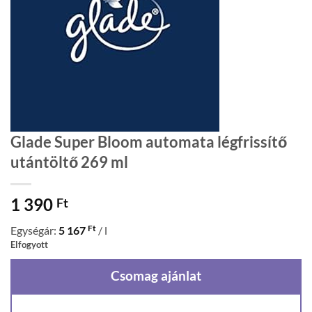
Glade Super Bloom automata légfrissítő
utántöltő 269 ml
1 390
Ft
Ft
Egységár:
5 167
/ l
Elfogyott
Csomag ajánlat