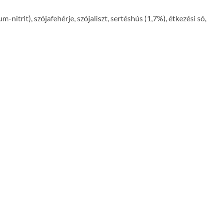
-nitrit), szójafehérje, szójaliszt, sertéshús (1,7%), étkezési só,