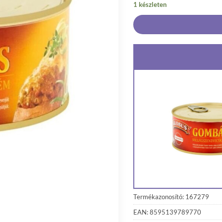
1 készleten
Termékazonosító: 167279
EAN: 8595139789770