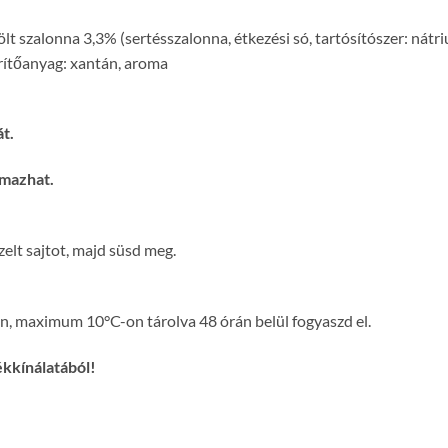
t szalonna 3,3% (sertésszalonna, étkezési só, tartósítószer: nátrium
űrítőanyag: xantán, aroma
t.
lmazhat.
szelt sajtot, majd süsd meg.
n, maximum 10°C-on tárolva 48 órán belül fogyaszd el.
ékkínálatából!