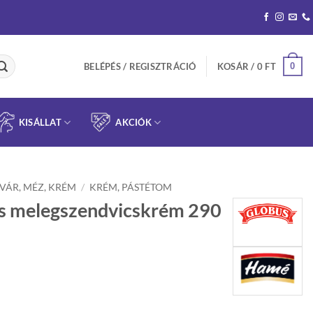
0
BELÉPÉS / REGISZTRÁCIÓ
KOSÁR /
0
FT
KISÁLLAT
AKCIÓK
VÁR, MÉZ, KRÉM
/
KRÉM, PÁSTÉTOM
s melegszendvicskrém 290