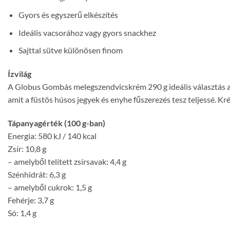
Gyors és egyszerű elkészítés
Ideális vacsorához vagy gyors snackhez
Sajttal sütve különösen finom
Ízvilág
A Globus Gombás melegszendvicskrém 290 g ideális választás azo
amit a füstös húsos jegyek és enyhe fűszerezés tesz teljessé. K
Tápanyagérték (100 g-ban)
Energia: 580 kJ / 140 kcal
Zsír: 10,8 g
– amelyből telített zsírsavak: 4,4 g
Szénhidrát: 6,3 g
– amelyből cukrok: 1,5 g
Fehérje: 3,7 g
Só: 1,4 g