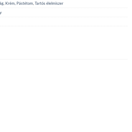
ág
,
Krém, Pástétom
,
Tartós élelmiszer
y