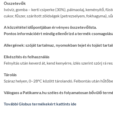
Összetevők
Ivóvíz, gomba – kerti csiperke (30%), pálmaolaj, keményítő, füstöl
cukor, fűszer, szárított zöldségek (petrezselyem, fokhagyma), s
A közzététel időpontjában érvényes összetevőlista.
Pontos információért mindig ellenőrizd a termék csomagolásá
Allergének: szóját tartalmaz, nyomokban tejet és tojást tarta
Elkészítés és felhasználás
Felnyitás után keverd át, kend kenyérre, ízlés szerint szórj rá re
Tárolás
Száraz helyen, 0–28°C között tárolandó. Felbontás után hűtőbe
Válogass a Patikamra.hu széles és folyamatosan bővülő term
További Globus termékekért kattints ide