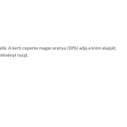
ik. A kerti csiperke magas aránya (30%) adja a krém alapját,
zélményt nyújt.