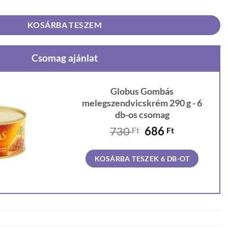
KOSÁRBA TESZEM
Csomag ajánlat
Globus Gombás
melegszendvicskrém 290 g - 6
db-os csomag
Original
Current
730
686
Ft
Ft
price
price
was:
is:
KOSÁRBA TESZEK 6 DB-OT
730 Ft.
686 Ft.