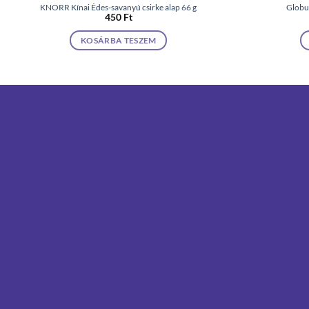
KNORR Kínai Édes-savanyú csirke alap 66 g
Globus
450
Ft
KOSÁRBA TESZEM