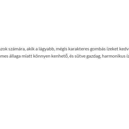
k számára, akik a lágyabb, mégis karakteres gombás ízeket kedvel
rémes állaga miatt könnyen kenhető, és sütve gazdag, harmonikus í