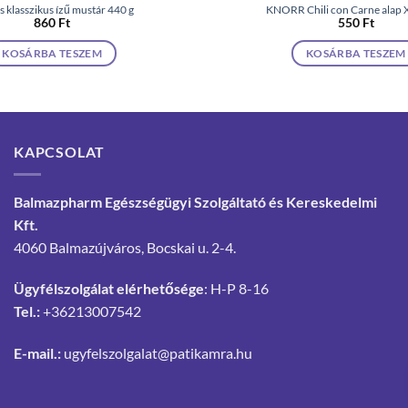
 klasszikus ízű mustár 440 g
KNORR Chili con Carne alap 
860
Ft
550
Ft
KOSÁRBA TESZEM
KOSÁRBA TESZEM
KAPCSOLAT
Balmazpharm Egészségügyi Szolgáltató és Kereskedelmi
Kft.
4060 Balmazújváros, Bocskai u. 2-4.
Ügyfélszolgálat elérhetősége
: H-P 8-16
Tel.:
+36213007542
E-mail.:
ugyfelszolgalat@patikamra.hu