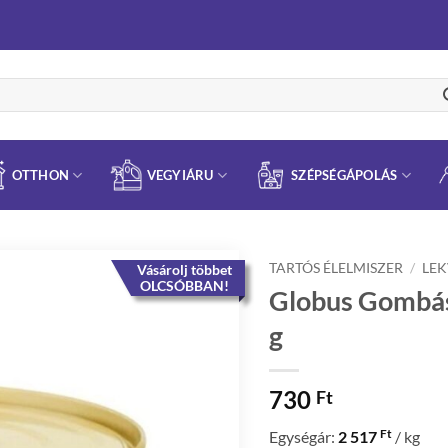
OTTHON
VEGYIÁRU
SZÉPSÉGÁPOLÁS
TARTÓS ÉLELMISZER
/
LEK
Vásárolj többet
OLCSÓBBAN!
Globus Gombá
g
730
Ft
Ft
Egységár:
2 517
/ kg