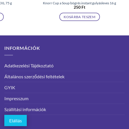
XXL 75 g
Knorr Cup a Soup bögrés instant gulyásleves 16 g
250
Ft
KOSÁRBA TESZEM
INFORMÁCIÓK
Adatkezelési Tájékoztató
Általános szerződési feltételek
GYIK
Impresszum
Szállítási információk
Elállás