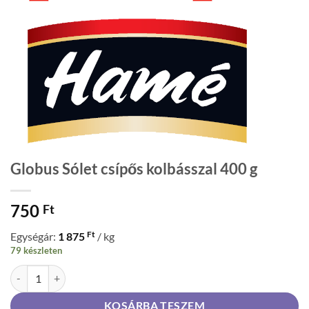
Globus Sólet csípős kolbásszal 400 g
750
Ft
Ft
Egységár:
1 875
/ kg
79 készleten
Globus Sólet csípős kolbásszal 400 g mennyiség
KOSÁRBA TESZEM