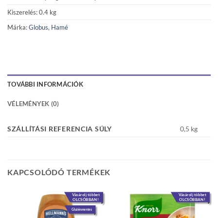
Kiszerelés: 0.4 kg
Márka:
Globus
,
Hamé
TOVÁBBI INFORMÁCIÓK
VÉLEMÉNYEK (0)
SZÁLLÍTÁSI REFERENCIA SÚLY
0,5 kg
KAPCSOLÓDÓ TERMÉKEK
Vásárolj többet
Vásárolj többet
OLCSÓBBAN!
OLCSÓBBAN!
Gluténmentes