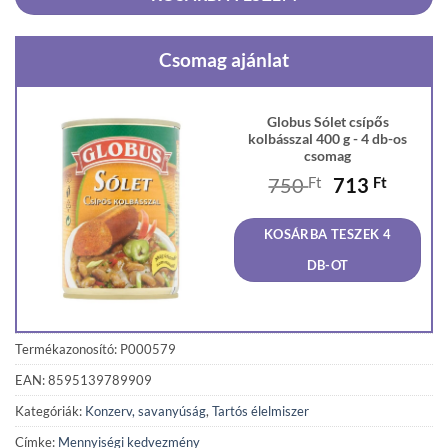
Csomag ajánlat
Globus Sólet csípős
kolbásszal 400 g - 4 db-os
csomag
Original
Curren
750
Ft
713
Ft
price
price
was:
is:
KOSÁRBA TESZEK 4
750 Ft.
713 Ft
DB-OT
Termékazonosító: P000579
EAN: 8595139789909
Kategóriák:
Konzerv, savanyúság
,
Tartós élelmiszer
Címke:
Mennyiségi kedvezmény