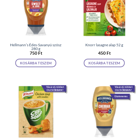
Hellmann’s Édes-Savanyú szósz
Knorr lasagne alap 52 g
280 g
750
Ft
450
Ft
KOSÁRBA TESZEM
KOSÁRBA TESZEM
Vásárolj többet
Vásárolj többet
OLCSÓBBAN!
OLCSÓBBAN!
Gluténmentes