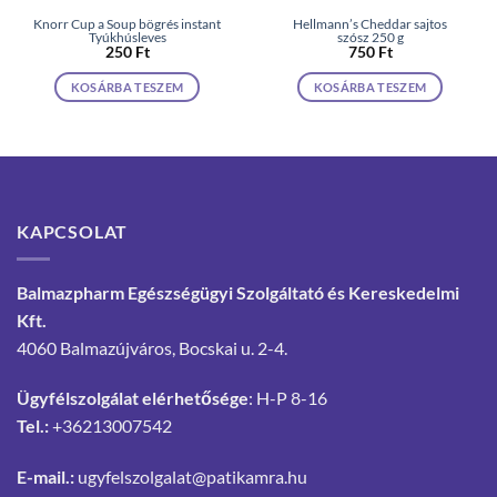
Knorr Cup a Soup bögrés instant
Hellmann’s Cheddar sajtos
Tyúkhúsleves
szósz 250 g
250
Ft
750
Ft
KOSÁRBA TESZEM
KOSÁRBA TESZEM
KAPCSOLAT
Balmazpharm Egészségügyi Szolgáltató és Kereskedelmi
Kft.
4060 Balmazújváros, Bocskai u. 2-4.
Ügyfélszolgálat elérhetősége
: H-P 8-16
Tel.:
+36213007542
E-mail.:
ugyfelszolgalat@patikamra.hu