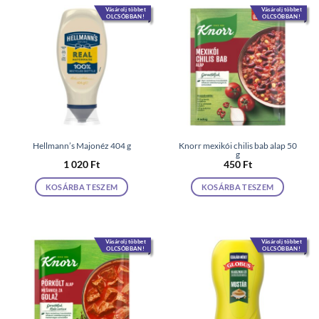
Vásárolj többet
Vásárolj többet
OLCSÓBBAN!
OLCSÓBBAN!
Hellmann’s Majonéz 404 g
Knorr mexikói chilis bab alap 50
g
1 020
Ft
450
Ft
KOSÁRBA TESZEM
KOSÁRBA TESZEM
Vásárolj többet
Vásárolj többet
OLCSÓBBAN!
OLCSÓBBAN!