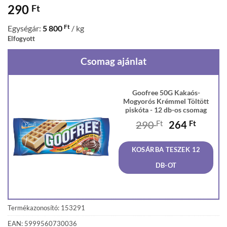
290
Ft
Ft
Egységár:
5 800
/ kg
Elfogyott
Csomag ajánlat
Goofree 50G Kakaós-
Mogyorós Krémmel Töltött
piskóta - 12 db-os csomag
Original
Curren
290
Ft
264
Ft
price
price
was:
is:
KOSÁRBA TESZEK 12
290 Ft.
264 Ft
DB-OT
Termékazonosító: 153291
EAN: 5999560730036