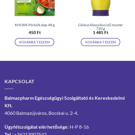
KNORR Pörkölt alap 48 g
Globus klasszikus ízű mustár
720 g
450
Ft
1 485
Ft
KOSÁRBA TESZEM
KOSÁRBA TESZEM
KAPCSOLAT
Balmazpharm Egészségügyi Szolgáltató és Kereskedelmi
Kft.
4060 Balmazújváros, Bocskai u. 2-4.
Ügyfélszolgálat elérhetősége
: H-P 8-16
Tel.:
+36213007542